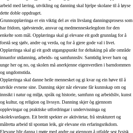
arbeid med læring, utvikling og danning skal hjelpe skolane til å løyse
dette doble oppdraget.
Grunnopplæringa er ein viktig del av ein livslang danningsprosess som
har fridom, sjølvstende, ansvar og medmenneskelegdom for den
enkelte som mål. Opplæringa skal gi elevane eit godt grunnlag for å
forstå seg sjølv, andre og verda, og for å gjere gode val i livet.
2.
Prinsipp for læring, utvikling og danning
Opplæringa skal gi eit godt utgangspunkt for deltaking på alle område
innanfor utdanning, arbeids- og samfunnsliv. Samtidig lever barn og
2.1
Sosial læring og utvikling
unge her og no, og skolen må anerkjenne eigenverdien i barndommen
2.2
Kompetanse i faga
og ungdomstida.
Opplæringa skal danne heile mennesket og gi kvar og ein høve til å
2.3
Grunnleggjande ferdigheiter
utvikle evnene sine. Danning skjer når elevane får kunnskap om og
2.4
Å lære å lære
innsikt i natur og miljø, språk og historie, samfunn og arbeidsliv, kunst
og kultur, og religion og livssyn. Danning skjer òg gjennom
Tverrfaglege tema
opplevingar og praktiske utfordringar i undervisninga og
skolekvardagen. Eit breitt spekter av aktivitetar, frå strukturert og
målretta arbeid til spontan leik, gir elevane ein erfaringsrikdom.
Elevane blir danna i møte med andre og gjennom å utfalde seg fysisk