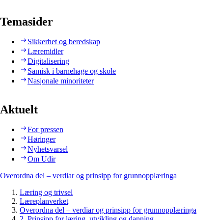
Temasider
Sikkerhet og beredskap
Læremidler
Digitalisering
Samisk i barnehage og skole
Nasjonale minoriteter
Aktuelt
For pressen
Høringer
Nyhetsvarsel
Om Udir
Overordna del – verdiar og prinsipp for grunnopplæringa
Læring og trivsel
Læreplanverket
Overordna del – verdiar og prinsipp for grunnopplæringa
2. Prinsipp for læring, utvikling og danning