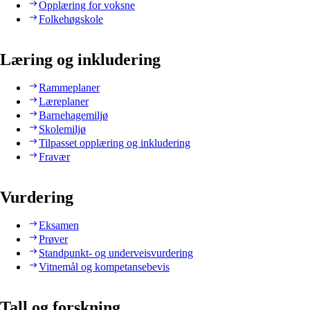
Opplæring for voksne
Folkehøgskole
Læring og inkludering
Rammeplaner
Læreplaner
Barnehagemiljø
Skolemiljø
Tilpasset opplæring og inkludering
Fravær
Vurdering
Eksamen
Prøver
Standpunkt- og underveisvurdering
Vitnemål og kompetansebevis
Tall og forskning