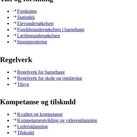
Forskning
Statistikk
Elevundersøkelsen
Foreldreundersøkelsen i barnehage
Lærlingundersøkelsen
Innrapportering
Regelverk
Regelverk for barnehage
Regelverk for skole og opplæring
Tilsyn
Kompetanse og tilskudd
Kvalitet og kompetanse
Kompetanseutvikling og videreutdanning
Lederutdanning
Tilskudd