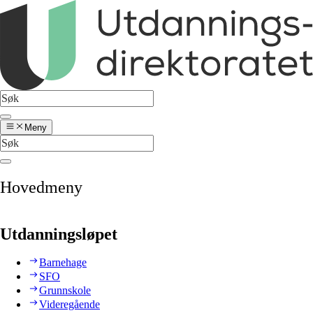
Meny
Hovedmeny
Utdanningsløpet
Barnehage
SFO
Grunnskole
Videregående