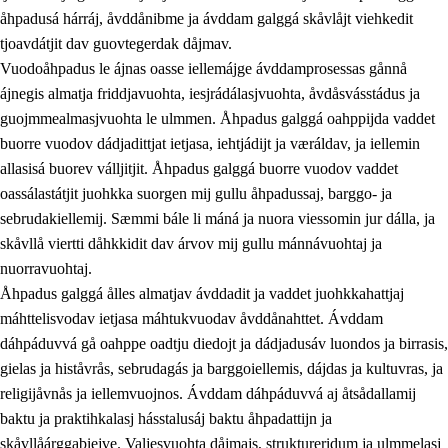
åhpadusá hárráj, åvddånibme ja ávddam galggá skåvlåjt viehkedit
tjoavdátjit dav guovtegerdak dåjmav.
Vuodoåhpadus le ájnas oasse iellemájge ávddamprosessas gånnå
ájnegis almatja friddjavuohta, iesjrádálasjvuohta, åvdåsvásstádus ja
guojmmealmasjvuohta le ulmmen. Åhpadus galggá oahppijda vaddet
buorre vuodov dádjadittjat ietjasa, iehtjádijt ja væráldav, ja iellemin
2.
Prinsihpa oahppama, åvddånahttema ja ávddama
allasisá buorev válljitjit. Åhpadus galggá buorre vuodov vaddet
hárráj
oassálastátjit juohkka suorgen mij gullu åhpadussaj, barggo- ja
sebrudakiellemij. Sæmmi bále li máná ja nuora viessomin jur dálla, ja
2.1
Sosiála oahppam ja åvddånibme
skåvllå viertti dåhkkidit dav árvov mij gullu mánnávuohtaj ja
2.2
Máhtudahka fágáj hárráj
nuorravuohtaj.
Åhpadus galggá ålles almatjav ávddadit ja vaddet juohkkahattjaj
2.3
Vuodulasj tjehpudagá
máhttelisvodav ietjasa máhtukvuodav åvddånahttet. Ávddam
2.4
Oahppat oahppat
dáhpáduvvá gå oahppe oadtju diedojt ja dádjadusáv luondos ja birrasis,
gielas ja histåvrås, sebrudagás ja barggoiellemis, dájdas ja kultuvras, ja
Doaresfágalasj tiemá
religijåvnås ja iellemvuojnos. Ávddam dáhpáduvvá aj åtsådallamij
baktu ja praktihkalasj hásstalusáj baktu åhpadattijn ja
skåvllåárggabiejve. Valjesvuohta dåjmajs, struktureridum ja ulmmelasj