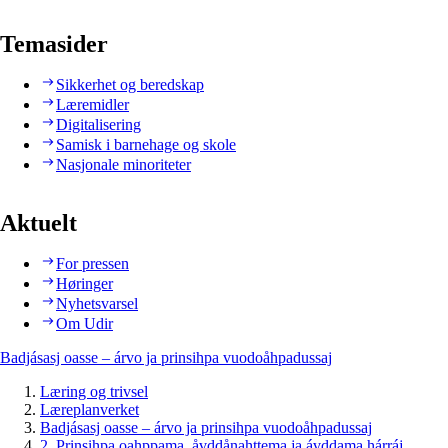
Temasider
Sikkerhet og beredskap
Læremidler
Digitalisering
Samisk i barnehage og skole
Nasjonale minoriteter
Aktuelt
For pressen
Høringer
Nyhetsvarsel
Om Udir
Badjásasj oasse – árvo ja prinsihpa vuodoåhpadussaj
Læring og trivsel
Læreplanverket
Badjásasj oasse – árvo ja prinsihpa vuodoåhpadussaj
2. Prinsihpa oahppama, åvddånahttema ja ávddama hárráj