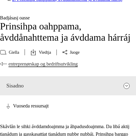
Badjásasj oasse
Prinsihpa oahppama,
åvddånahttema ja ávddama hárráj
Giella
Viedtja
Juoge
entreprenørskap og bedriftsutvikling
Sisadno
Vuoseda ressursajt
Skåvlån le sihki ávddamdoajmma ja åhpadusdoajmma. Da libá aktij
tjanádum ja gasskasattjat tjanádum nubbe nubbáj. Prinsihpa barggo