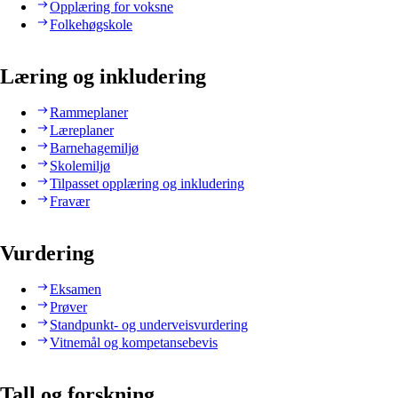
Opplæring for voksne
Folkehøgskole
Læring og inkludering
Rammeplaner
Læreplaner
Barnehagemiljø
Skolemiljø
Tilpasset opplæring og inkludering
Fravær
Vurdering
Eksamen
Prøver
Standpunkt- og underveisvurdering
Vitnemål og kompetansebevis
Tall og forskning