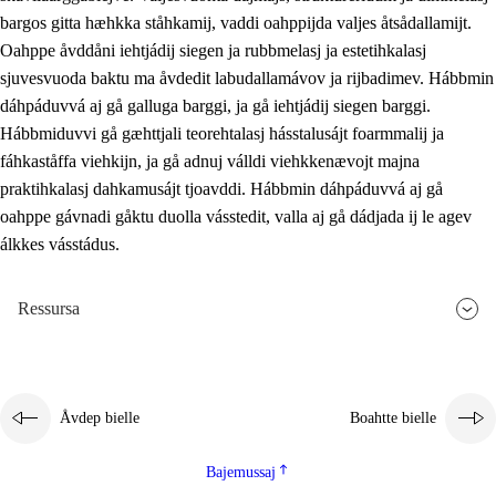
bargos gitta hæhkka ståhkamij, vaddi oahppijda valjes åtsådallamijt.
Oahppe åvddåni iehtjádij siegen ja rubbmelasj ja estetihkalasj
sjuvesvuoda baktu ma åvdedit labudallamávov ja rijbadimev. Hábbmin
dáhpáduvvá aj gå galluga barggi, ja gå iehtjádij siegen barggi.
Hábbmiduvvi gå gæhttjali teorehtalasj hásstalusájt foarmmalij ja
fáhkaståffa viehkijn, ja gå adnuj válldi viehkkenævojt majna
praktihkalasj dahkamusájt tjoavddi. Hábbmin dáhpáduvvá aj gå
oahppe gávnadi gåktu duolla vásstedit, valla aj gå dádjada ij le agev
álkkes vásstádus.
Ressursa
Åvdep bielle
Boahtte bielle
Bajemussaj