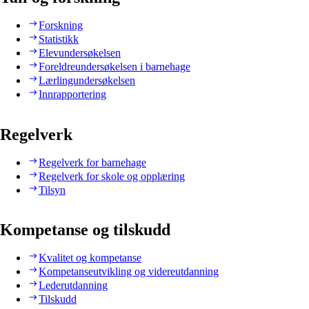
Forskning
Statistikk
Elevundersøkelsen
Foreldreundersøkelsen i barnehage
Lærlingundersøkelsen
Innrapportering
Regelverk
Regelverk for barnehage
Regelverk for skole og opplæring
Tilsyn
Kompetanse og tilskudd
Kvalitet og kompetanse
Kompetanseutvikling og videreutdanning
Lederutdanning
Tilskudd