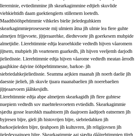
lïereminie, evtiedimmine jïh skearkagimmine edtjieh skuvlide
viehkiehtidh daam guektiengïerts stillemem loetedh.
Maadthööhpehtimmie vihkeles bielie jieledeguhkiem
skearkagimmieprosesseste mij ulmiem åtna jïh ulmie lea fïere guhte
almetjen frïjjevoete, jïjtjeraarehke, dïedtevoete jïh goerkesem mubpide
almetjidie. Lïerehtimmie edtja learoehkidie vedtedh hijven våaromem
2.
Lïeremen, evtiedimmien jïh skearkagimmien prinsihph
jïjtsem, mubpieh jïh veartenem guarkedh, jïh hijven veeljemh darjodh
jieliedisnie. Lïerehtimmie edtja hijven våarome vedtedh meatan årrodh
2.1
Sosijaale lïereme jïh evtiedimmie
gaajhkine dajvine ööhpehtimmesne, barkoe- jïh
2.2
Maahtoe faagine
siebriedahkejieliedisnie. Seamma aejkien maanah jïh noerh daelie jïh
daesnie jielieh, jïh skuvle tjuara maanabaelien jïh noerebaelien
2.3
Vihkeles tjiehpiesvoeth
jïjtjeaarvoem jååhkesjidh.
2.4
Lïeredh lïeredh
Lïerehtimmie edtja abpe almetjem skearkagidh jïh fïere guhtese
nuepiem vedtedh sov maehtelesvoetem evtiedidh. Skearkagimmie
Dåaresthfaageles teemah
sjædta gosse learohkh maahtoem jïh daajroem åadtjoeh eatnemen jïh
byjresen bïjre, gïeli jïh histovrijen bïjre, siebriedahken jïh
barkoejieleden bïjre, tjeahpoen jïh kultuvren, jïh religijovnen jïh
jieledevuajnoen bïjre. Skearkagimmie aaj sjædta dååjrehtimmien tjïrrh