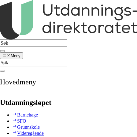
Meny
Hovedmeny
Utdanningsløpet
Barnehage
SFO
Grunnskole
Videregående