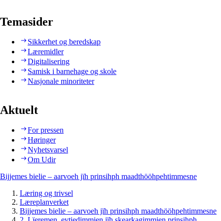
Temasider
Sikkerhet og beredskap
Læremidler
Digitalisering
Samisk i barnehage og skole
Nasjonale minoriteter
Aktuelt
For pressen
Høringer
Nyhetsvarsel
Om Udir
Bijjemes bielie – aarvoeh jïh prinsihph maadthööhpehtimmesne
Læring og trivsel
Læreplanverket
Bijjemes bielie – aarvoeh jïh prinsihph maadthööhpehtimmesne
2. Lïeremen, evtiedimmien jïh skearkagimmien prinsihph