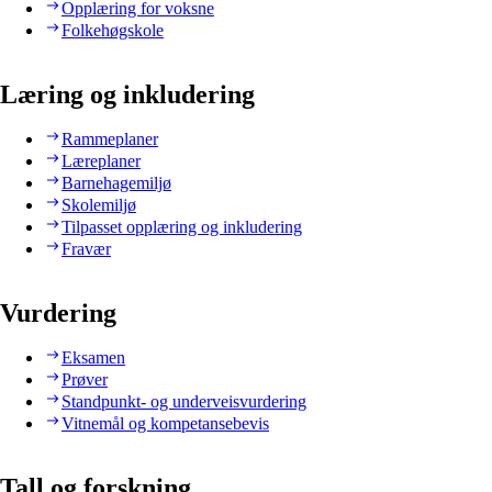
Opplæring for voksne
Folkehøgskole
Læring og inkludering
Rammeplaner
Læreplaner
Barnehagemiljø
Skolemiljø
Tilpasset opplæring og inkludering
Fravær
Vurdering
Eksamen
Prøver
Standpunkt- og underveisvurdering
Vitnemål og kompetansebevis
Tall og forskning