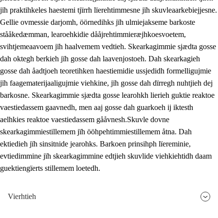
jïh praktihkeles haestemi tjïrrh lïerehtimmesne jïh skuvleaarkebiejjesne.
Gellie ovmessie darjomh, öörnedihks jïh ulmiejakseme barkoste
stååkedæmman, learoehkidie dååjrehtimmieræjhkoesvoetem,
svihtjemeaavoem jïh haalvemem vedtieh. Skearkagimmie sjædta gosse
dah oktegh berkieh jïh gosse dah laavenjostoeh. Dah skearkagieh
gosse dah åadtjoeh teoretihken haestiemidie ussjedidh formelligujmie
jïh faagematerijaaligujmie viehkine, jïh gosse dah dïrregh nuhtjieh dej
barkosne. Skearkagimmie sjædta gosse learohkh lierieh guktie reaktoe
vaestiedassem gaavnedh, men aaj gosse dah guarkoeh ij iktesth
aelhkies reaktoe vaestiedassem gååvnesh.Skuvle dovne
skearkagimmiestillemem jïh ööhpehtimmiestillemem åtna. Dah
ektiedieh jïh sinsitnide jearohks. Barkoen prinsihph lïereminie,
evtiedimmine jïh skearkagimmine edtjieh skuvlide viehkiehtidh daam
guektiengïerts stillemem loetedh.
Vierhtieh