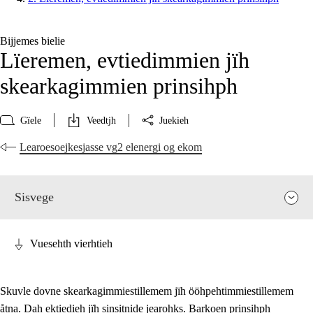
Bijjemes bielie
Lïeremen, evtiedimmien jïh
skearkagimmien prinsihph
Gïele
Veedtjh
Juekieh
Learoesoejkesjasse vg2 elenergi og ekom
Sisvege
Vuesehth vierhtieh
Skuvle dovne skearkagimmiestillemem jïh ööhpehtimmiestillemem
åtna. Dah ektiedieh jïh sinsitnide jearohks. Barkoen prinsihph