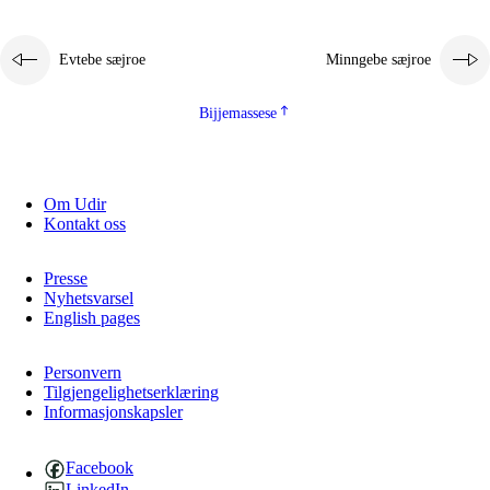
Evtebe sæjroe
Minngebe sæjroe
Bijjemassese
Om Udir
Kontakt oss
Presse
Nyhetsvarsel
English pages
Personvern
Tilgjengelighetserklæring
Informasjonskapsler
Facebook
LinkedIn