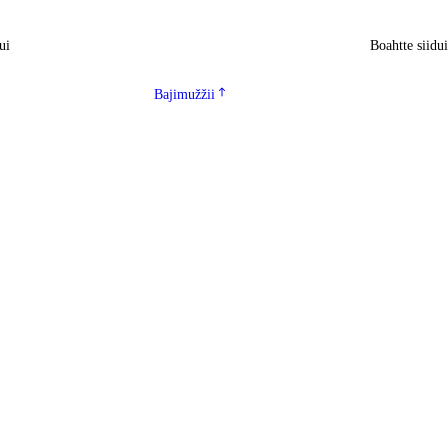
ui
Boahtte siidu
Bajimužžii