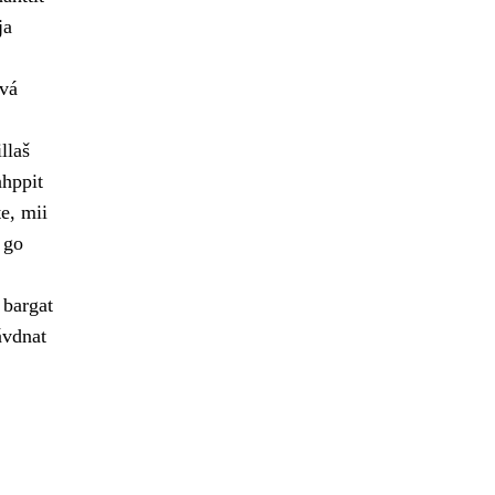
ja
vvá
llaš
ahppit
e, mii
 go
 bargat
ávdnat