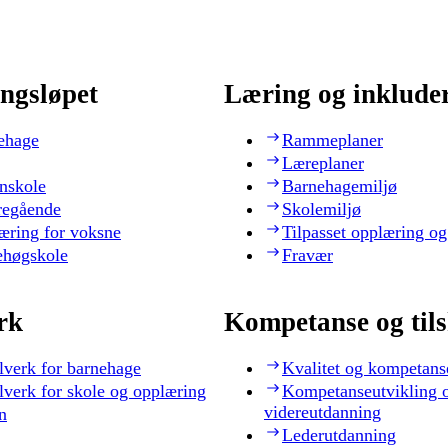
ngsløpet
Læring og inklude
ehage
Rammeplaner
Læreplaner
nskole
Barnehagemiljø
regående
Skolemiljø
æring for voksne
Tilpasset opplæring og
ehøgskole
Fravær
rk
Kompetanse og til
lverk for barnehage
Kvalitet og kompetans
lverk for skole og opplæring
Kompetanseutvikling 
videreutdanning
n
Lederutdanning