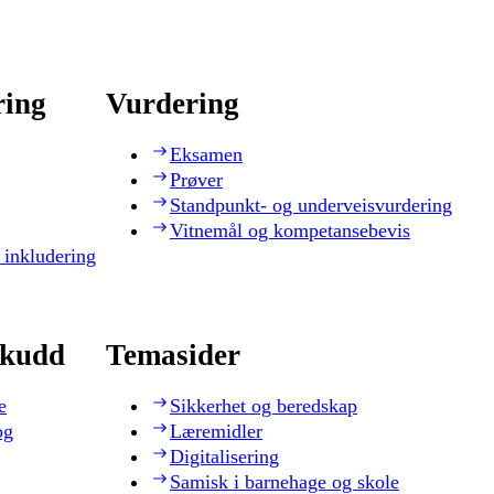
ring
Vurdering
Eksamen
Prøver
Standpunkt- og underveisvurdering
Vitnemål og kompetansebevis
 inkludering
skudd
Temasider
e
Sikkerhet og beredskap
og
Læremidler
Digitalisering
Samisk i barnehage og skole