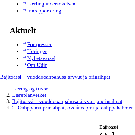
Lærlingundersøkelsen
Innrapportering
Aktuelt
For pressen
Høringer
Nyhetsvarsel
Om Udir
Bajitoassi – vuođđooahpahusa árvvut ja prinsihpat
Læring og trivsel
Læreplanverket
Bajitoassi – vuođđooahpahusa árvvut ja prinsihpat
2. Oahppama prinsihpat, ovdáneapmi ja oahppahábmen
Bajitoassi