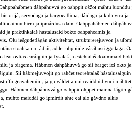
. Oahppahábmen dáhpáhuvvá go oahppit ožžot máhtu luonddu 
a historjjá, servodaga ja bargoeallima, dáidaga ja kultuvrra ja
allinoainnu birra ja ipmárdusa dain. Oahppahábmen dáhpáhu
d ja praktihkalaš hástalusaid bokte oahpaheamis ja
is. Olu iešguđetlágán aktivitehtat, strukturerejuvvon ja ulbmi
ontána stoahkama rádjái, addet ohppiide vásáhusriggodaga. O
 leat ovttas earáiguin ja fysalaš ja estehtalaš doaimmaid bokt
nilu ja birgema. Hábmen dáhpáhuvvá go sii barget ieš okto ja
áiguin. Sii hábmejuvvojit go rahčet teorehtalaš hástalusaiguin
astoffa geavahemiin, ja go váldet atnui reaidduid vuoi máhttet
rggu. Hábmen dáhpáhuvvá go oahppit ohppet mainna lágiin g
sa, muhto maiddái go ipmirdit ahte eai álo gávdno álkis
at.