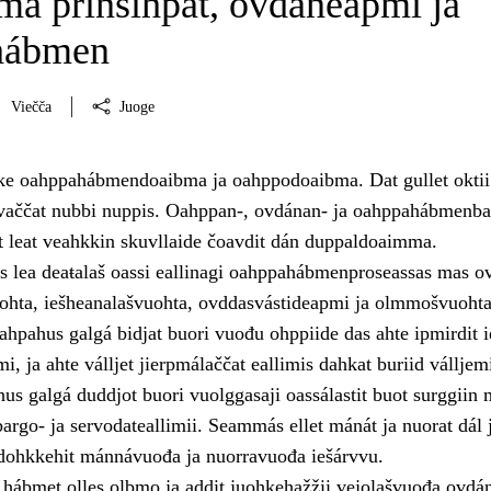
a prinsihpat, ovdáneapmi ja
hábmen
Viečča
Juoge
hke oahppahábmendoaibma ja oahppodoaibma. Dat gullet oktii 
javaččat nubbi nuppis. Oahppan-, ovdánan- ja oahppahábmenb
et leat veahkkin skuvllaide čoavdit dán duppaldoaimma.
lea deaŧalaš oassi eallinagi oahppahábmenproseassas mas ov
ohta, iešheanalašvuohta, ovddasvástideapmi ja olmmošvuohta
ahpahus galgá bidjat buori vuođu ohppiide das ahte ipmirdit i
i, ja ahte válljet jierpmálaččat eallimis dahkat buriid válljem
us galgá duddjot buori vuolggasaji oassálastit buot surggiin 
argo- ja servodateallimii. Seammás ellet mánát ja nuorat dál 
 dohkkehit mánnávuođa ja nuorravuođa iešárvvu.
hábmet olles olbmo ja addit juohkehažžii vejolašvuođa ovdán