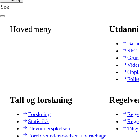
Hovedmeny
Utdanni
Barn
SFO
Grun
Vide
Oppl
Folk
Tall og forskning
Regelve
Forskning
Rege
Statistikk
Rege
Elevundersøkelsen
Tilsy
Foreldreundersøkelsen i barnehage