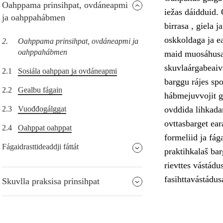
Oahppama prinsihpat, ovdáneapmi
iežas dáidduid
ja oahppahábmen
birrasa , giela j
oskkoldaga ja e
2.
Oahppama prinsihpat, ovdáneapmi ja
oahppahábmen
maid muosáhusai
skuvlaárgabeaivv
2.1
Sosiála oahppan ja ovdáneapmi
barggu rájes sp
2.2
Gealbu fágain
hábmejuvvojit go
2.3
Vuođđogálggat
ovddida lihkada
ovttasbarget ear
2.4
Oahppat oahppat
formeliid ja fág
Fágaidrasttideaddji fáttát
praktihkalaš ba
rievttes vástádu
fasihttavástádus
Skuvlla praksisa prinsihpat