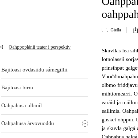
Oahppam
oahppa
Giella
Oahppoplánii teater i perspektiv
Skuvllas lea si
lotnolassii sor
prinsihpat galg
Bajitoasi ovdasiidu sámegillii
Vuođđooahpahus 
olbmo friddjavu
Bajitoasi birra
mihttomearri. O
earáid ja máilmm
Oahpahusa ulbmil
eallimis. Oahpah
gusket ohppui, b
Oahpahusa árvovuođđu
ja skuvla galgá
Oahpahus galgá 