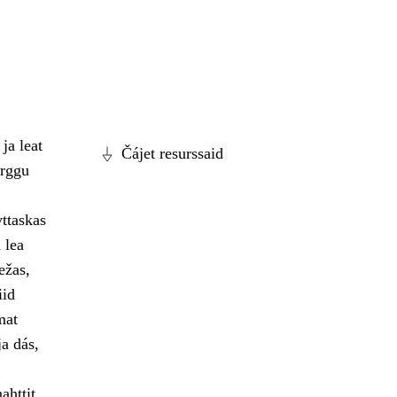
ja leat
Čájet resurssaid
arggu
ttaskas
 lea
ežas,
iid
mat
ja dás,
ahttit