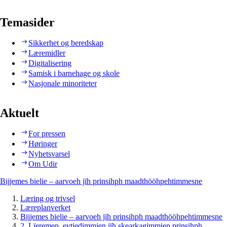
Temasider
Sikkerhet og beredskap
Læremidler
Digitalisering
Samisk i barnehage og skole
Nasjonale minoriteter
Aktuelt
For pressen
Høringer
Nyhetsvarsel
Om Udir
Bijjemes bielie – aarvoeh jïh prinsihph maadthööhpehtimmesne
Læring og trivsel
Læreplanverket
Bijjemes bielie – aarvoeh jïh prinsihph maadthööhpehtimmesne
2. Lïeremen, evtiedimmien jïh skearkagimmien prinsihph