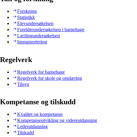
Forskning
Statistikk
Elevundersøkelsen
Foreldreundersøkelsen i barnehage
Lærlingundersøkelsen
Innrapportering
Regelverk
Regelverk for barnehage
Regelverk for skole og opplæring
Tilsyn
Kompetanse og tilskudd
Kvalitet og kompetanse
Kompetanseutvikling og videreutdanning
Lederutdanning
Tilskudd