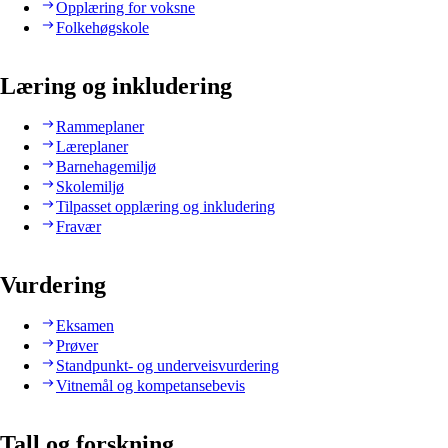
Opplæring for voksne
Folkehøgskole
Læring og inkludering
Rammeplaner
Læreplaner
Barnehagemiljø
Skolemiljø
Tilpasset opplæring og inkludering
Fravær
Vurdering
Eksamen
Prøver
Standpunkt- og underveisvurdering
Vitnemål og kompetansebevis
Tall og forskning