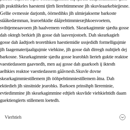
jïh praktihkeles haestemi tjïrrh lïerehtimmesne jïh skuvleaarkebiejjesne.
Gellie ovmessie darjomh, öörnedihks jïh ulmiejakseme barkoste
stååkedæmman, learoehkidie dååjrehtimmieræjhkoesvoetem,
svihtjemeaavoem jïh haalvemem vedtieh. Skearkagimmie sjædta gosse
dah oktegh berkieh jïh gosse dah laavenjostoeh. Dah skearkagieh
gosse dah åadtjoeh teoretihken haestiemidie ussjedidh formelligujmie
jïh faagematerijaaligujmie viehkine, jïh gosse dah dïrregh nuhtjieh dej
barkosne. Skearkagimmie sjædta gosse learohkh lierieh guktie reaktoe
vaestiedassem gaavnedh, men aaj gosse dah guarkoeh ij iktesth
aelhkies reaktoe vaestiedassem gååvnesh.Skuvle dovne
skearkagimmiestillemem jïh ööhpehtimmiestillemem åtna. Dah
ektiedieh jïh sinsitnide jearohks. Barkoen prinsihph lïereminie,
evtiedimmine jïh skearkagimmine edtjieh skuvlide viehkiehtidh daam
guektiengïerts stillemem loetedh.
Vierhtieh