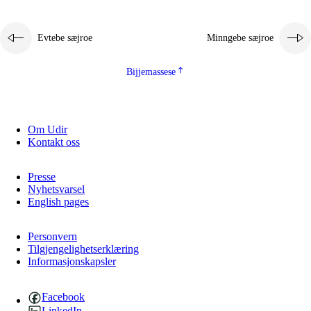
Evtebe sæjroe
Minngebe sæjroe
Bijjemassese
Om Udir
Kontakt oss
Presse
Nyhetsvarsel
English pages
Personvern
Tilgjengelighetserklæring
Informasjonskapsler
Facebook
LinkedIn