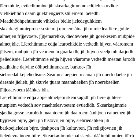
lïereminie, evtiedimmine jïh skearkagimmine edtjieh skuvlide
viehkiehtidh daam guektiengïerts stillemem loetedh.
Maadthööhpehtimmie vihkeles bielie jieledeguhkiem
skearkagimmieprosesseste mij ulmiem åtna jïh ulmie lea fïere guhte
almetjen frïjjevoete, jïjtjeraarehke, dïedtevoete jïh goerkesem mubpide
almetjidie. Lïerehtimmie edtja learoehkidie vedtedh hijven våaromem
2.
Lïeremen, evtiedimmien jïh skearkagimmien prinsihph
jïjtsem, mubpieh jïh veartenem guarkedh, jïh hijven veeljemh darjodh
jieliedisnie. Lïerehtimmie edtja hijven våarome vedtedh meatan årrodh
2.1
Sosijaale lïereme jïh evtiedimmie
gaajhkine dajvine ööhpehtimmesne, barkoe- jïh
2.2
Maahtoe faagine
siebriedahkejieliedisnie. Seamma aejkien maanah jïh noerh daelie jïh
daesnie jielieh, jïh skuvle tjuara maanabaelien jïh noerebaelien
2.3
Vihkeles tjiehpiesvoeth
jïjtjeaarvoem jååhkesjidh.
2.4
Lïeredh lïeredh
Lïerehtimmie edtja abpe almetjem skearkagidh jïh fïere guhtese
nuepiem vedtedh sov maehtelesvoetem evtiedidh. Skearkagimmie
Dåaresthfaageles teemah
sjædta gosse learohkh maahtoem jïh daajroem åadtjoeh eatnemen jïh
byjresen bïjre, gïeli jïh histovrijen bïjre, siebriedahken jïh
barkoejieleden bïjre, tjeahpoen jïh kultuvren, jïh religijovnen jïh
jieledevuajnoen bïjre. Skearkagimmie aaj sjædta dååjrehtimmien tjïrrh