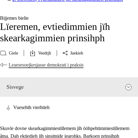
Bijjemes bielie
Lïeremen, evtiedimmien jïh
skearkagimmien prinsihph
Gïele
Veedtjh
Juekieh
Learoesoejkesjasse demokrati i praksis
Sisvege
Vuesehth vierhtieh
Skuvle dovne skearkagimmiestillemem jïh ööhpehtimmiestillemem
åtna. Dah ektiedieh jïh sinsitnide jearohks. Barkoen prinsihph