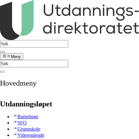
Meny
Hovedmeny
Utdanningsløpet
Barnehage
SFO
Grunnskole
Videregående