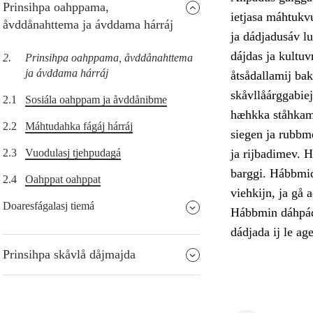
Prinsihpa oahppama,
ietjasa máhtukv
åvddånahttema ja ávddama hárráj
ja dádjadusáv lu
dájdas ja kultu
2.
Prinsihpa oahppama, åvddånahttema
ja ávddama hárráj
åtsådallamij bak
skåvllåárggabiej
2.1
Sosiála oahppam ja åvddånibme
hæhkka ståhkami
2.2
Máhtudahka fágáj hárráj
siegen ja rubbm
2.3
Vuodulasj tjehpudagá
ja rijbadimev. H
barggi. Hábbmidu
2.4
Oahppat oahppat
viehkijn, ja gå 
Doaresfágalasj tiemá
Hábbmin dáhpádu
dádjada ij le ag
Prinsihpa skåvlå dåjmajda