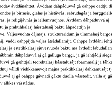
uodav åvddånahttet. Ávddam dáhpáduvvá gå oahppe oadtju di
ondos ja birrasis, gielas ja histåvrås, sebrudagás ja barggoiell
vras, ja religijåvnås ja iellemvuojnos. Ávddam dáhpáduvvá aj
tu ja praktihkalasj hásstalusáj baktu åhpadattijn ja
ve. Valjesvuohta dåjmajs, struktureridum ja ulmmelasj bargos
j, vaddi oahppijda valjes åtsådallamijt. Oahppe åvddåni iehtj
elasj ja estetihkalasj sjuvesvuoda baktu ma åvdedit labudall
ábbmin dáhpáduvvá aj gå galluga barggi, ja gå iehtjádij siege
vvi gå gæhttjali teorehtalasj hásstalusájt foarmmalij ja fáhka
adnuj válldi viehkkenævojt majna praktihkalasj dahkamusájt t
vvá aj gå oahppe gávnadi gåktu duolla vásstedit, valla aj gå
ev álkkes vásstádus.