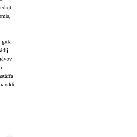
edojt
emis,
 gitta
ádij
amávov
n
ståffa
joavddi.