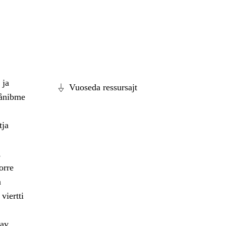
 ja
Vuoseda ressursajt
dånibme
tja
,
orre
a
viertti
dav