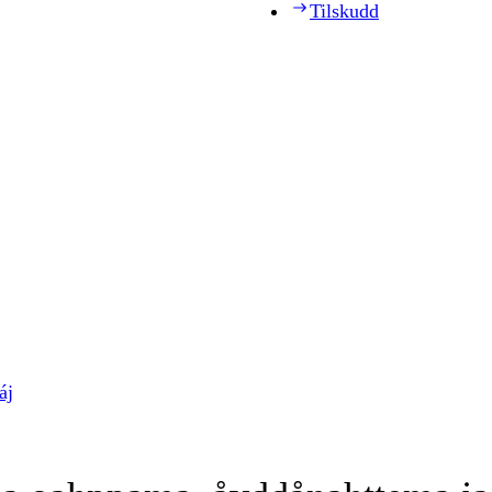
Tilskudd
áj