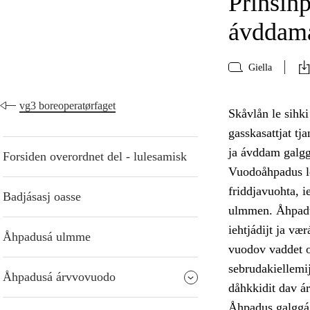
Prinsih
ávddama
Giella
vg3 boreoperatørfaget
Skåvlån le sihk
gasskasattjat t
ja ávddam galgg
Forsiden overordnet del - lulesamisk
Vuodoåhpadus le
friddjavuohta, 
Badjásasj oasse
ulmmen. Åhpadus
iehtjádijt ja væ
Åhpadusá ulmme
vuodov vaddet oa
sebrudakiellemij
Åhpadusá árvvovuodo
dåhkkidit dav á
Åhpadus galggá 