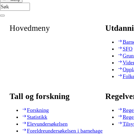
Hovedmeny
Utdanni
Barn
SFO
Grun
Vide
Oppl
Folk
Tall og forskning
Regelve
Forskning
Rege
Statistikk
Rege
Elevundersøkelsen
Tilsy
Foreldreundersøkelsen i barnehage