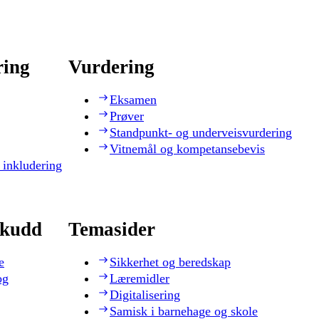
ring
Vurdering
Eksamen
Prøver
Standpunkt- og underveisvurdering
Vitnemål og kompetansebevis
 inkludering
skudd
Temasider
e
Sikkerhet og beredskap
og
Læremidler
Digitalisering
Samisk i barnehage og skole