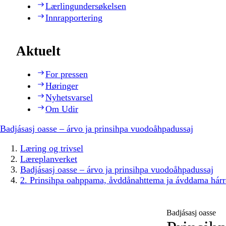
Lærlingundersøkelsen
Innrapportering
Aktuelt
For pressen
Høringer
Nyhetsvarsel
Om Udir
Badjásasj oasse – árvo ja prinsihpa vuodoåhpadussaj
Læring og trivsel
Læreplanverket
Badjásasj oasse – árvo ja prinsihpa vuodoåhpadussaj
2. Prinsihpa oahppama, åvddånahttema ja ávddama hárr
Badjásasj oasse