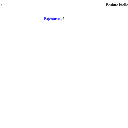
le
Boahtte biell
Bajemussaj