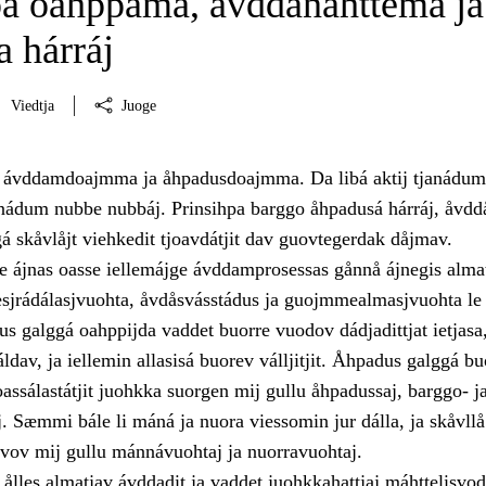
pa oahppama, åvddånahttema ja
 hárráj
Viedtja
Juoge
i ávddamdoajmma ja åhpadusdoajmma. Da libá aktij tjanádum
janádum nubbe nubbáj. Prinsihpa barggo åhpadusá hárráj, åvd
á skåvlåjt viehkedit tjoavdátjit dav guovtegerdak dåjmav.
 ájnas oasse iellemájge ávddamprosessas gånnå ájnegis alma
iesjrádálasjvuohta, åvdåsvásstádus ja guojmmealmasjvuohta le
 galggá oahppijda vaddet buorre vuodov dádjadittjat ietjasa
ráldav, ja iellemin allasisá buorev válljitjit. Åhpadus galggá bu
ssálastátjit juohkka suorgen mij gullu åhpadussaj, barggo- j
. Sæmmi bále li máná ja nuora viessomin jur dálla, ja skåvllå 
rvov mij gullu mánnávuohtaj ja nuorravuohtaj.
ålles almatjav ávddadit ja vaddet juohkkahattjaj máhttelisvo