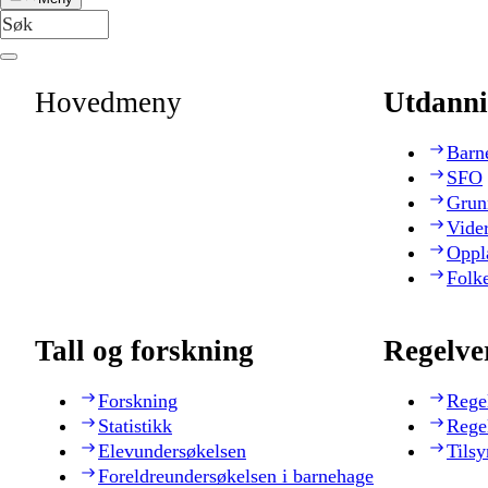
Hovedmeny
Utdanni
Barn
SFO
Grun
Vide
Oppl
Folk
Tall og forskning
Regelve
Forskning
Rege
Statistikk
Rege
Elevundersøkelsen
Tilsy
Foreldreundersøkelsen i barnehage