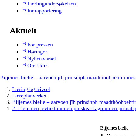
Lærlingundersøkelsen
Innrapportering
Aktuelt
For pressen
Høringer
Nyhetsvarsel
Om Udir
Bijjemes bielie – aarvoeh jïh prinsihph maadthööhpehtimmes
Læring og trivsel
Læreplanverket
Bijjemes bielie – aarvoeh jïh prinsihph maadthööhpeh
2. Lïeremen, evtiedimmien jïh skearkagimmien prinsih
Bijjemes bielie