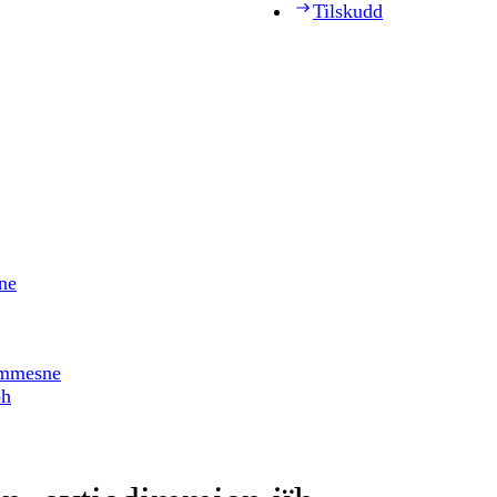
Tilskudd
ne
timmesne
ph