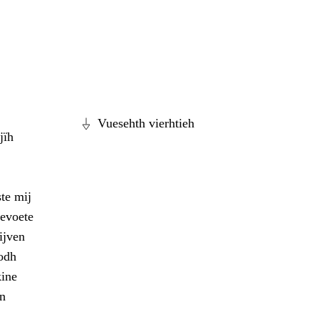
Vuesehth vierhtieh
jïh
te mij
tevoete
ijven
odh
kine
en