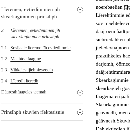
noerebaelien jïj
Lïeremen, evtiedimmien jïh
Lïerehtimmie ed
skearkagimmien prinsihph
sov maehtelesvo
2.
Lïeremen, evtiedimmien jïh
daajroem åadtjoe
skearkagimmien prinsihph
siebriedahken jï
jieledevuajnoen 
2.1
Sosijaale lïereme jïh evtiedimmie
praktihkeles hae
2.2
Maahtoe faagine
darjomh, öörned
2.3
Vihkeles tjiehpiesvoeth
dååjrehtimmier
Skearkagimmie s
2.4
Lïeredh lïeredh
skearkagieh goss
Dåaresthfaageles teemah
faagematerijaali
Skearkagimmie s
Prinsihph skuvlen rïektesisnie
gaavnedh, men a
gååvnesh.Skuvl
Dah ektiedieh jï