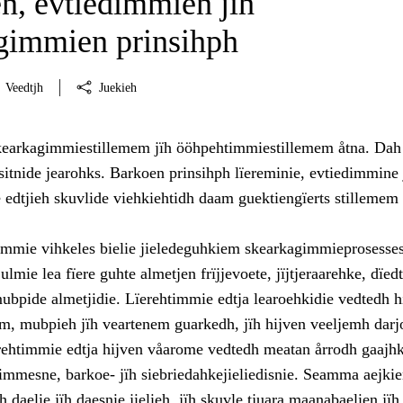
n, evtiedimmien jïh
gimmien prinsihph
Veedtjh
Juekieh
kearkagimmiestillemem jïh ööhpehtimmiestillemem åtna. Dah
nsitnide jearohks. Barkoen prinsihph lïereminie, evtiedimmine 
edtjieh skuvlide viehkiehtidh daam guektiengïerts stillemem
mie vihkeles bielie jieledeguhkiem skearkagimmieprosesses
ulmie lea fïere guhte almetjen frïjjevoete, jïjtjeraarehke, dïed
ubpide almetjidie. Lïerehtimmie edtja learoehkidie vedtedh h
m, mubpieh jïh veartenem guarkedh, jïh hijven veeljemh darj
ïerehtimmie edtja hijven våarome vedtedh meatan årrodh gaajh
immesne, barkoe- jïh siebriedahkejieliedisnie. Seamma aejki
 daelie jïh daesnie jielieh, jïh skuvle tjuara maanabaelien jïh