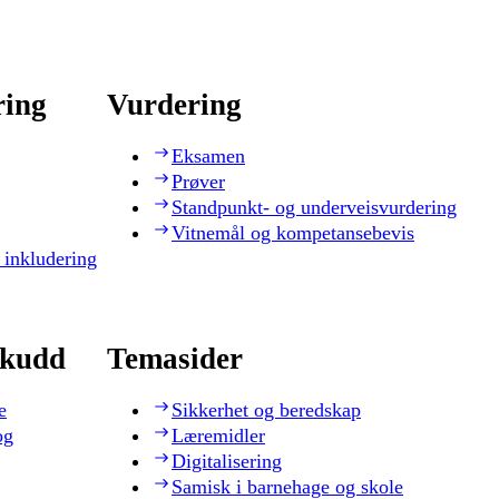
ring
Vurdering
Eksamen
Prøver
Standpunkt- og underveisvurdering
Vitnemål og kompetansebevis
 inkludering
skudd
Temasider
e
Sikkerhet og beredskap
og
Læremidler
Digitalisering
Samisk i barnehage og skole