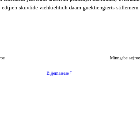
edtjieh skuvlide viehkiehtidh daam guektiengïerts stillemem
roe
Minngebe sæjro
Bijjemassese