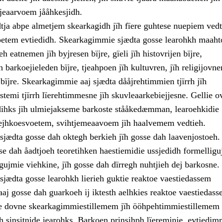
tjeaarvoem jååhkesjidh.
tja abpe almetjem skearkagidh jïh fïere guhtese nuepiem ved
etem evtiedidh. Skearkagimmie sjædta gosse learohkh maaht
h eatnemen jïh byjresen bïjre, gïeli jïh histovrijen bïjre,
h barkoejieleden bïjre, tjeahpoen jïh kultuvren, jïh religijovne
bïjre. Skearkagimmie aaj sjædta dååjrehtimmien tjïrrh jïh
stemi tjïrrh lïerehtimmesne jïh skuvleaarkebiejjesne. Gellie 
ihks jïh ulmiejakseme barkoste stååkedæmman, learoehkidie
æjhkoesvoetem, svihtjemeaavoem jïh haalvemem vedtieh.
jædta gosse dah oktegh berkieh jïh gosse dah laavenjostoeh
e dah åadtjoeh teoretihken haestiemidie ussjedidh formelligu
gujmie viehkine, jïh gosse dah dïrregh nuhtjieh dej barkosne.
jædta gosse learohkh lierieh guktie reaktoe vaestiedassem
aj gosse dah guarkoeh ij iktesth aelhkies reaktoe vaestiedas
e dovne skearkagimmiestillemem jïh ööhpehtimmiestillemem 
h sinsitnide jearohks. Barkoen prinsihph lïereminie, evtiedim