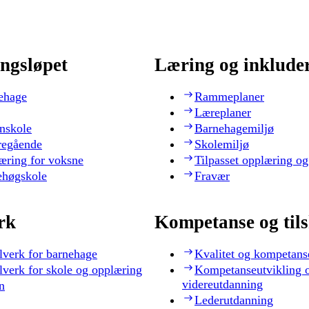
ngsløpet
Læring og inklude
ehage
Rammeplaner
Læreplaner
nskole
Barnehagemiljø
regående
Skolemiljø
æring for voksne
Tilpasset opplæring og
ehøgskole
Fravær
rk
Kompetanse og til
lverk for barnehage
Kvalitet og kompetans
lverk for skole og opplæring
Kompetanseutvikling 
videreutdanning
n
Lederutdanning