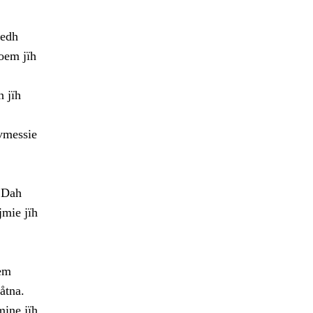
tedh
oem jïh
n jïh
ovmessie
. Dah
jmie jïh
sem
åtna.
mine jïh