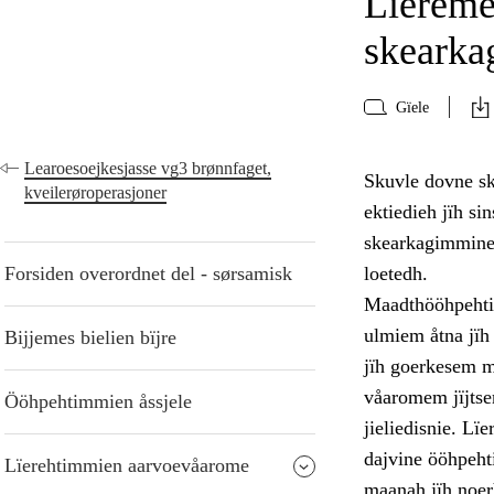
Lïereme
skearka
Gïele
Learoesoejkesjasse vg3 brønnfaget,
Skuvle dovne s
kveilerøroperasjoner
ektiedieh jïh si
skearkagimmine 
Forsiden overordnet del - sørsamisk
loetedh.
Maadthööhpehtim
ulmiem åtna jïh 
Bijjemes bielien bïjre
jïh goerkesem m
våaromem jïjtse
Ööhpehtimmien åssjele
jieliedisnie. L
dajvine ööhpeht
Lïerehtimmien aarvoevåarome
maanah jïh noerh