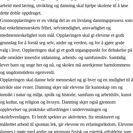
arbeid med læring, utvikling og danning skal hjelpe skolene til å løse
dette doble oppdraget.
Grunnopplæringen er en viktig del av en livslang danningsprosess som
har enkeltmenneskets frihet, selvstendighet, ansvarlighet og
medmenneskelighet som mål. Opplæringen skal gi elevene et godt
grunnlag for å forstå seg selv, andre og verden, og for å gjøre gode
2.
Prinsipper for læring, utvikling og danning
valg i livet. Opplæringen skal gi et godt utgangspunkt for deltakelse på
alle områder innenfor utdanning, arbeids- og samfunnsliv. Samtidig
2.1
Sosial læring og utvikling
lever barn og unge her og nå, og skolen må anerkjenne barndommens
2.2
Kompetanse i fagene
og ungdomstidens egenverdi.
Opplæringen skal danne hele mennesket og gi hver og en mulighet til å
2.3
Grunnleggende ferdigheter
utvikle sine evner. Danning skjer når elevene får kunnskap om og
2.4
Å lære å lære
innsikt i natur og miljø, språk og historie, samfunn og arbeidsliv, kunst
og kultur, og religion og livssyn. Danning skjer også gjennom
Tverrfaglige temaer
opplevelser og praktiske utfordringer i undervisningen og
skolehverdagen. Et bredt spekter av aktiviteter, fra strukturert og
målrettet arbeid til spontan lek, gir elevene en erfaringsrikdom. Elevene
dannes i møte med andre og gjennom fysisk og estetisk utfoldelse som