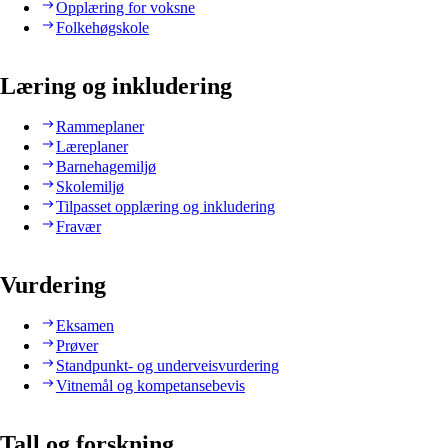
Opplæring for voksne
Folkehøgskole
Læring og inkludering
Rammeplaner
Læreplaner
Barnehagemiljø
Skolemiljø
Tilpasset opplæring og inkludering
Fravær
Vurdering
Eksamen
Prøver
Standpunkt- og underveisvurdering
Vitnemål og kompetansebevis
Tall og forskning