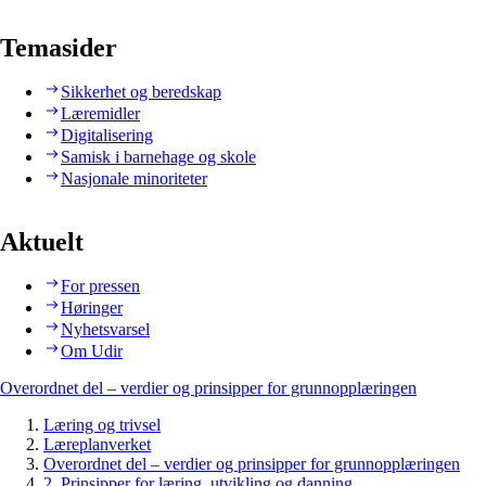
Temasider
Sikkerhet og beredskap
Læremidler
Digitalisering
Samisk i barnehage og skole
Nasjonale minoriteter
Aktuelt
For pressen
Høringer
Nyhetsvarsel
Om Udir
Overordnet del – verdier og prinsipper for grunnopplæringen
Læring og trivsel
Læreplanverket
Overordnet del – verdier og prinsipper for grunnopplæringen
2. Prinsipper for læring, utvikling og danning