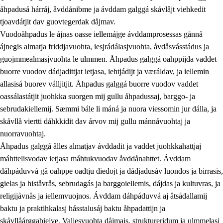
åhpadusá hárráj, åvddånibme ja ávddam galggá skåvlåjt viehkedit
tjoavdátjit dav guovtegerdak dåjmav.
Vuodoåhpadus le ájnas oasse iellemájge ávddamprosessas gånnå
ájnegis almatja friddjavuohta, iesjrádálasjvuohta, åvdåsvásstádus ja
guojmmealmasjvuohta le ulmmen. Åhpadus galggá oahppijda vaddet
buorre vuodov dádjadittjat ietjasa, iehtjádijt ja væráldav, ja iellemin
2.
Prinsihpa oahppama, åvddånahttema ja ávddama
allasisá buorev válljitjit. Åhpadus galggá buorre vuodov vaddet
hárráj
oassálastátjit juohkka suorgen mij gullu åhpadussaj, barggo- ja
sebrudakiellemij. Sæmmi bále li máná ja nuora viessomin jur dálla, ja
2.1
Sosiála oahppam ja åvddånibme
skåvllå viertti dåhkkidit dav árvov mij gullu mánnávuohtaj ja
2.2
Máhtudahka fágáj hárráj
nuorravuohtaj.
Åhpadus galggá ålles almatjav ávddadit ja vaddet juohkkahattjaj
2.3
Vuodulasj tjehpudagá
máhttelisvodav ietjasa máhtukvuodav åvddånahttet. Ávddam
2.4
Oahppat oahppat
dáhpáduvvá gå oahppe oadtju diedojt ja dádjadusáv luondos ja birrasis,
gielas ja histåvrås, sebrudagás ja barggoiellemis, dájdas ja kultuvras, ja
Doaresfágalasj tiemá
religijåvnås ja iellemvuojnos. Ávddam dáhpáduvvá aj åtsådallamij
baktu ja praktihkalasj hásstalusáj baktu åhpadattijn ja
skåvllåárggabiejve. Valjesvuohta dåjmajs, struktureridum ja ulmmelasj