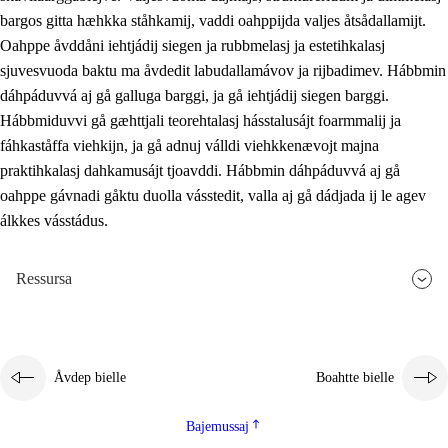
bargos gitta hæhkka ståhkamij, vaddi oahppijda valjes åtsådallamijt.
Oahppe åvddåni iehtjádij siegen ja rubbmelasj ja estetihkalasj
sjuvesvuoda baktu ma åvdedit labudallamávov ja rijbadimev. Hábbmin
dáhpáduvvá aj gå galluga barggi, ja gå iehtjádij siegen barggi.
Hábbmiduvvi gå gæhttjali teorehtalasj hásstalusájt foarmmalij ja
fáhkaståffa viehkijn, ja gå adnuj válldi viehkkenævojt majna
praktihkalasj dahkamusájt tjoavddi. Hábbmin dáhpáduvvá aj gå
oahppe gávnadi gåktu duolla vásstedit, valla aj gå dádjada ij le agev
álkkes vásstádus.
Ressursa
Åvdep bielle
Boahtte bielle
Bajemussaj