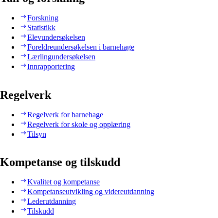
Forskning
Statistikk
Elevundersøkelsen
Foreldreundersøkelsen i barnehage
Lærlingundersøkelsen
Innrapportering
Regelverk
Regelverk for barnehage
Regelverk for skole og opplæring
Tilsyn
Kompetanse og tilskudd
Kvalitet og kompetanse
Kompetanseutvikling og videreutdanning
Lederutdanning
Tilskudd