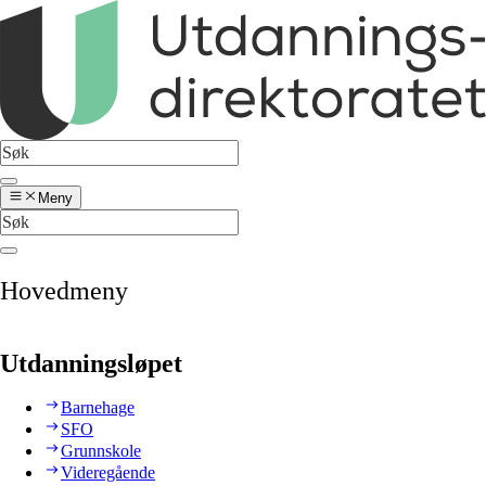
Meny
Hovedmeny
Utdanningsløpet
Barnehage
SFO
Grunnskole
Videregående