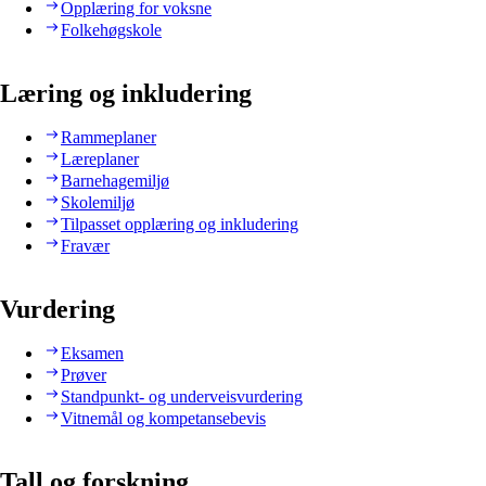
Opplæring for voksne
Folkehøgskole
Læring og inkludering
Rammeplaner
Læreplaner
Barnehagemiljø
Skolemiljø
Tilpasset opplæring og inkludering
Fravær
Vurdering
Eksamen
Prøver
Standpunkt- og underveisvurdering
Vitnemål og kompetansebevis
Tall og forskning