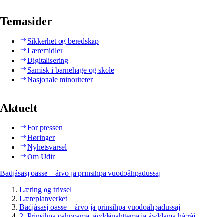
Temasider
Sikkerhet og beredskap
Læremidler
Digitalisering
Samisk i barnehage og skole
Nasjonale minoriteter
Aktuelt
For pressen
Høringer
Nyhetsvarsel
Om Udir
Badjásasj oasse – árvo ja prinsihpa vuodoåhpadussaj
Læring og trivsel
Læreplanverket
Badjásasj oasse – árvo ja prinsihpa vuodoåhpadussaj
2. Prinsihpa oahppama, åvddånahttema ja ávddama hárráj