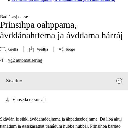
Badjásasj oasse
Prinsihpa oahppama,
åvddånahttema ja ávddama hárráj
Giella
Viedtja
Juoge
vg2 automatisering
Sisadno
Vuoseda ressursajt
Skåvlån le sihki ávddamdoajmma ja åhpadusdoajmma. Da libá aktij
tjanádum ja gasskasattjat tjanádum nubbe nubbáj. Prinsihpa barggo