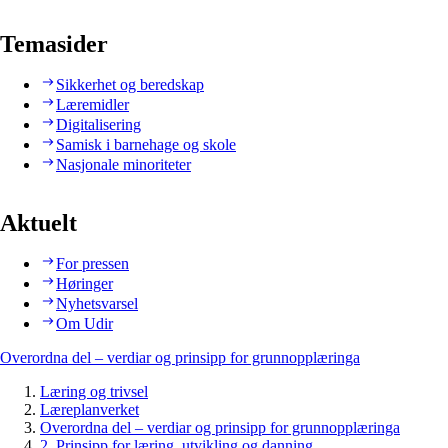
Temasider
Sikkerhet og beredskap
Læremidler
Digitalisering
Samisk i barnehage og skole
Nasjonale minoriteter
Aktuelt
For pressen
Høringer
Nyhetsvarsel
Om Udir
Overordna del – verdiar og prinsipp for grunnopplæringa
Læring og trivsel
Læreplanverket
Overordna del – verdiar og prinsipp for grunnopplæringa
2. Prinsipp for læring, utvikling og danning