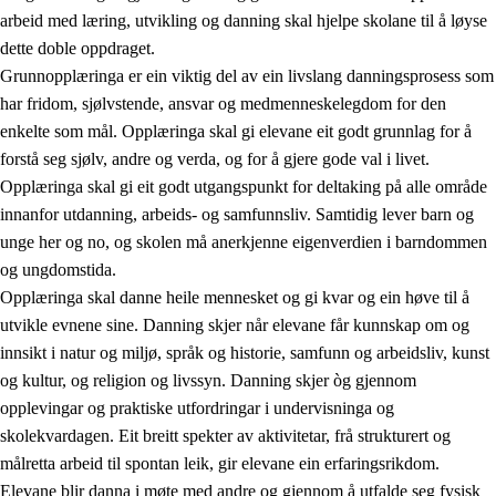
arbeid med læring, utvikling og danning skal hjelpe skolane til å løyse
dette doble oppdraget.
Grunnopplæringa er ein viktig del av ein livslang danningsprosess som
har fridom, sjølvstende, ansvar og medmenneskelegdom for den
enkelte som mål. Opplæringa skal gi elevane eit godt grunnlag for å
forstå seg sjølv, andre og verda, og for å gjere gode val i livet.
2.
Prinsipp for læring, utvikling og danning
Opplæringa skal gi eit godt utgangspunkt for deltaking på alle område
innanfor utdanning, arbeids- og samfunnsliv. Samtidig lever barn og
2.1
Sosial læring og utvikling
unge her og no, og skolen må anerkjenne eigenverdien i barndommen
2.2
Kompetanse i faga
og ungdomstida.
Opplæringa skal danne heile mennesket og gi kvar og ein høve til å
2.3
Grunnleggjande ferdigheiter
utvikle evnene sine. Danning skjer når elevane får kunnskap om og
2.4
Å lære å lære
innsikt i natur og miljø, språk og historie, samfunn og arbeidsliv, kunst
og kultur, og religion og livssyn. Danning skjer òg gjennom
Tverrfaglege tema
opplevingar og praktiske utfordringar i undervisninga og
skolekvardagen. Eit breitt spekter av aktivitetar, frå strukturert og
målretta arbeid til spontan leik, gir elevane ein erfaringsrikdom.
Elevane blir danna i møte med andre og gjennom å utfalde seg fysisk