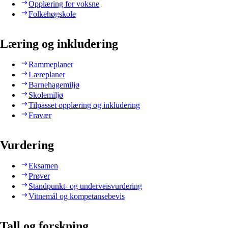
Opplæring for voksne
Folkehøgskole
Læring og inkludering
Rammeplaner
Læreplaner
Barnehagemiljø
Skolemiljø
Tilpasset opplæring og inkludering
Fravær
Vurdering
Eksamen
Prøver
Standpunkt- og underveisvurdering
Vitnemål og kompetansebevis
Tall og forskning