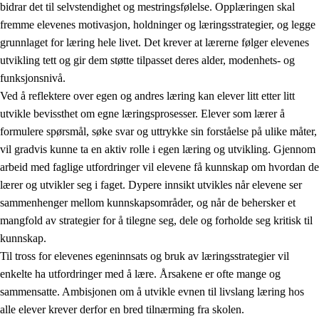
bidrar det til selvstendighet og mestringsfølelse. Opplæringen skal
fremme elevenes motivasjon, holdninger og læringsstrategier, og legge
grunnlaget for læring hele livet. Det krever at lærerne følger elevenes
utvikling tett og gir dem støtte tilpasset deres alder, modenhets- og
funksjonsnivå.
Ved å reflektere over egen og andres læring kan elever litt etter litt
2.
Prinsipper for læring, utvikling og danning
utvikle bevissthet om egne læringsprosesser. Elever som lærer å
formulere spørsmål, søke svar og uttrykke sin forståelse på ulike måter,
2.1
Sosial læring og utvikling
vil gradvis kunne ta en aktiv rolle i egen læring og utvikling. Gjennom
2.2
Kompetanse i fagene
arbeid med faglige utfordringer vil elevene få kunnskap om hvordan de
lærer og utvikler seg i faget. Dypere innsikt utvikles når elevene ser
2.3
Grunnleggende ferdigheter
sammenhenger mellom kunnskapsområder, og når de behersker et
2.4
Å lære å lære
mangfold av strategier for å tilegne seg, dele og forholde seg kritisk til
kunnskap.
Tverrfaglige temaer
Til tross for elevenes egeninnsats og bruk av læringsstrategier vil
enkelte ha utfordringer med å lære. Årsakene er ofte mange og
sammensatte. Ambisjonen om å utvikle evnen til livslang læring hos
alle elever krever derfor en bred tilnærming fra skolen.