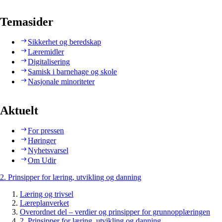
Temasider
Sikkerhet og beredskap
Læremidler
Digitalisering
Samisk i barnehage og skole
Nasjonale minoriteter
Aktuelt
For pressen
Høringer
Nyhetsvarsel
Om Udir
2. Prinsipper for læring, utvikling og danning
Læring og trivsel
Læreplanverket
Overordnet del – verdier og prinsipper for grunnopplæringen
2. Prinsipper for læring, utvikling og danning