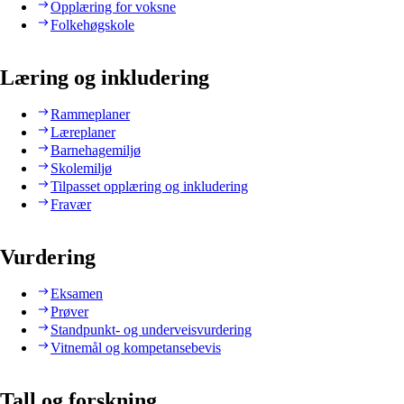
Opplæring for voksne
Folkehøgskole
Læring og inkludering
Rammeplaner
Læreplaner
Barnehagemiljø
Skolemiljø
Tilpasset opplæring og inkludering
Fravær
Vurdering
Eksamen
Prøver
Standpunkt- og underveisvurdering
Vitnemål og kompetansebevis
Tall og forskning