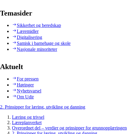
Temasider
Sikkerhet og beredskap
Læremidler
Digitalisering
Samisk i barnehage og skole
Nasjonale minoriteter
Aktuelt
For pressen
Høringer
Nyhetsvarsel
Om Udir
2. Prinsipper for læring, utvikling og danning
Læring og trivsel
Læreplanverket
Overordnet del – verdier og prinsipper for grunnopplæringen
2. Prinsipper for læring, utvikling og danning