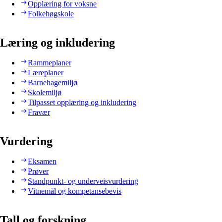
Opplæring for voksne
Folkehøgskole
Læring og inkludering
Rammeplaner
Læreplaner
Barnehagemiljø
Skolemiljø
Tilpasset opplæring og inkludering
Fravær
Vurdering
Eksamen
Prøver
Standpunkt- og underveisvurdering
Vitnemål og kompetansebevis
Tall og forskning