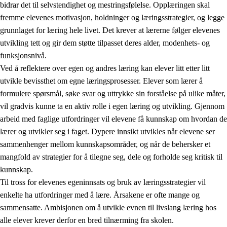
bidrar det til selvstendighet og mestringsfølelse. Opplæringen skal
fremme elevenes motivasjon, holdninger og læringsstrategier, og legge
grunnlaget for læring hele livet. Det krever at lærerne følger elevenes
utvikling tett og gir dem støtte tilpasset deres alder, modenhets- og
funksjonsnivå.
Ved å reflektere over egen og andres læring kan elever litt etter litt
2.
Prinsipper for læring, utvikling og danning
utvikle bevissthet om egne læringsprosesser. Elever som lærer å
formulere spørsmål, søke svar og uttrykke sin forståelse på ulike måter,
2.1
Sosial læring og utvikling
vil gradvis kunne ta en aktiv rolle i egen læring og utvikling. Gjennom
2.2
Kompetanse i fagene
arbeid med faglige utfordringer vil elevene få kunnskap om hvordan de
lærer og utvikler seg i faget. Dypere innsikt utvikles når elevene ser
2.3
Grunnleggende ferdigheter
sammenhenger mellom kunnskapsområder, og når de behersker et
2.4
Å lære å lære
mangfold av strategier for å tilegne seg, dele og forholde seg kritisk til
kunnskap.
Tverrfaglige temaer
Til tross for elevenes egeninnsats og bruk av læringsstrategier vil
enkelte ha utfordringer med å lære. Årsakene er ofte mange og
sammensatte. Ambisjonen om å utvikle evnen til livslang læring hos
alle elever krever derfor en bred tilnærming fra skolen.