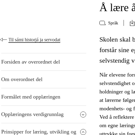
Å lære 
Språk
Skolen skal b
Til sámi historjá ja servodat
forstår sine 
selvstendig v
Forsiden av overordnet del
Når elevene fors
Om overordnet del
selvstendighet 
holdninger og læ
Formålet med opplæringen
at lærerne følger
modenhets- og f
Opplæringens verdigrunnlag
Ved å reflektere 
om egne lærings
Prinsipper for læring, utvikling og
uttrykke sin for