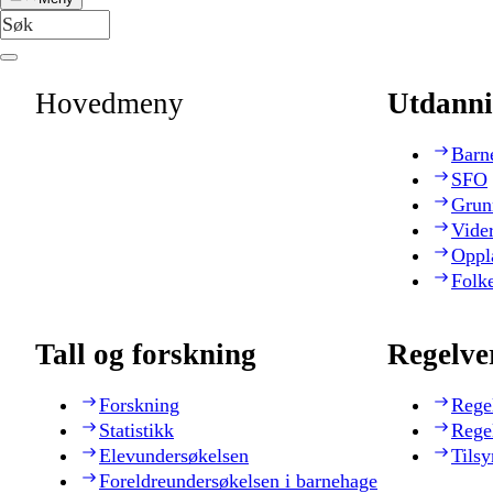
Hovedmeny
Utdanni
Barn
SFO
Grun
Vide
Oppl
Folk
Tall og forskning
Regelve
Forskning
Rege
Statistikk
Rege
Elevundersøkelsen
Tilsy
Foreldreundersøkelsen i barnehage