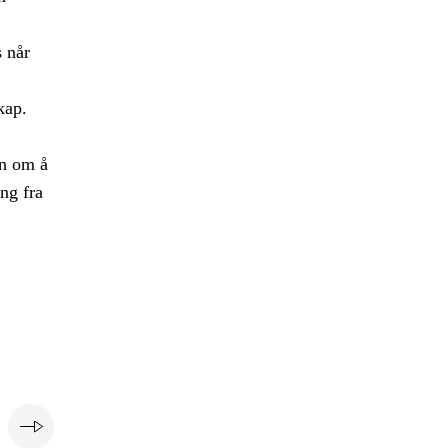
s når
kap.
en om å
ing fra
e