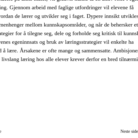
ing. Gjennom arbeid med faglige utfordringer vil elevene få
dan de lærer og utvikler seg i faget. Dypere innsikt utvikle
menhenger mellom kunnskapsområder, og når de behersker et
tegier for å tilegne seg, dele og forholde seg kritisk til kunns
evenes egeninnsats og bruk av læringsstrategier vil enkelte ha
d å lære. Årsakene er ofte mange og sammensatte. Ambisjon
l livslang læring hos alle elever krever derfor en bred tilnærm
e
Neste sid