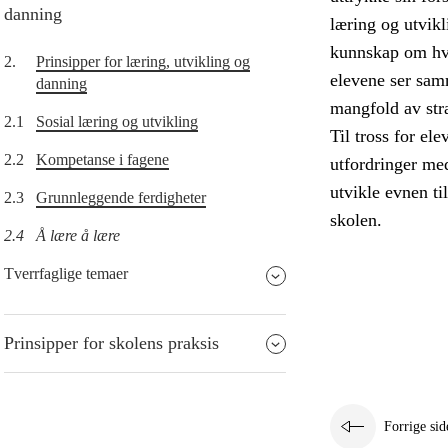
danning
læring og utvikl
kunnskap om hvor
2.
Prinsipper for læring, utvikling og
elevene ser sam
danning
mangfold av stra
2.1
Sosial læring og utvikling
Til tross for el
2.2
Kompetanse i fagene
utfordringer me
utvikle evnen ti
2.3
Grunnleggende ferdigheter
skolen.
2.4
Å lære å lære
Tverrfaglige temaer
Prinsipper for skolens praksis
Forrige sid