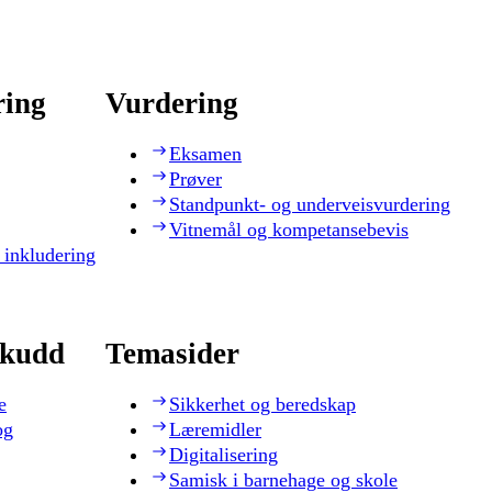
ring
Vurdering
Eksamen
Prøver
Standpunkt- og underveisvurdering
Vitnemål og kompetansebevis
 inkludering
skudd
Temasider
e
Sikkerhet og beredskap
og
Læremidler
Digitalisering
Samisk i barnehage og skole