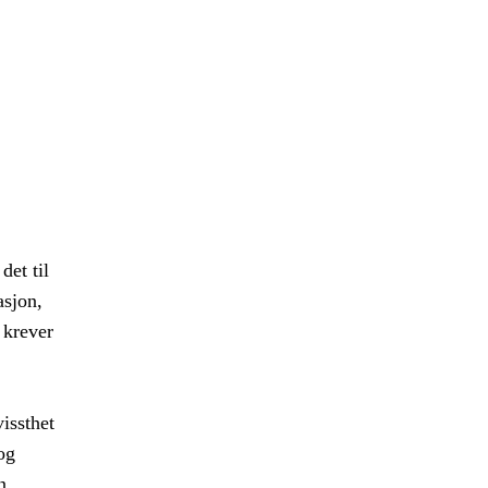
det til
asjon,
 krever
vissthet
og
n