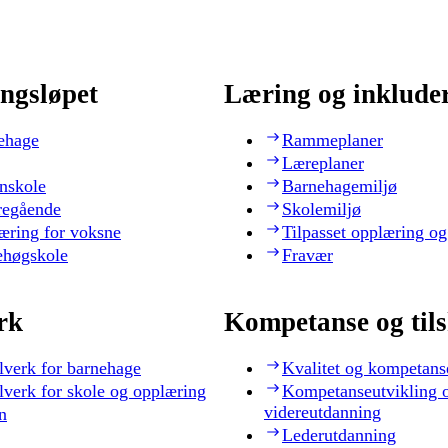
ngsløpet
Læring og inklude
ehage
Rammeplaner
Læreplaner
nskole
Barnehagemiljø
regående
Skolemiljø
æring for voksne
Tilpasset opplæring og
ehøgskole
Fravær
rk
Kompetanse og til
lverk for barnehage
Kvalitet og kompetans
lverk for skole og opplæring
Kompetanseutvikling 
videreutdanning
n
Lederutdanning