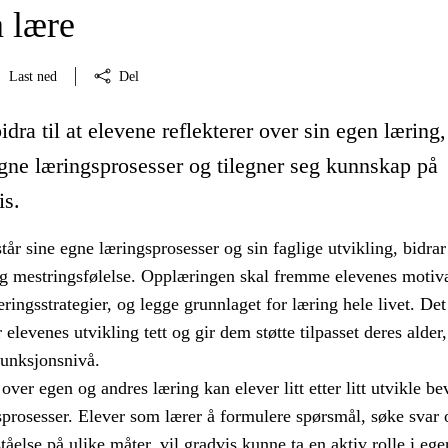
å lære
Last ned
Del
idra til at elevene reflekterer over sin egen læring,
egne læringsprosesser og tilegner seg kunnskap på
is.
tår sine egne læringsprosesser og sin faglige utvikling, bidrar 
og mestringsfølelse. Opplæringen skal fremme elevenes motiv
ringsstrategier, og legge grunnlaget for læring hele livet. Det
 elevenes utvikling tett og gir dem støtte tilpasset deres alder,
unksjonsnivå.
over egen og andres læring kan elever litt etter litt utvikle be
prosesser. Elever som lærer å formulere spørsmål, søke svar 
ståelse på ulike måter, vil gradvis kunne ta en aktiv rolle i ege