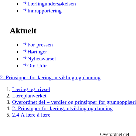
Lærlingundersøkelsen
Innrapportering
Aktuelt
For pressen
Høringer
Nyhetsvarsel
Om Udir
2. Prinsipper for læring, utvikling og danning
Læring og trivsel
Læreplanverket
Overordnet del – verdier og prinsipper for grunnopplær
2. Prinsipper for læring, utvikling og danning
2.4 Å lære å lære
Overordnet del