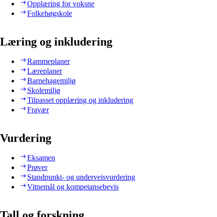
Opplæring for voksne
Folkehøgskole
Læring og inkludering
Rammeplaner
Læreplaner
Barnehagemiljø
Skolemiljø
Tilpasset opplæring og inkludering
Fravær
Vurdering
Eksamen
Prøver
Standpunkt- og underveisvurdering
Vitnemål og kompetansebevis
Tall og forskning