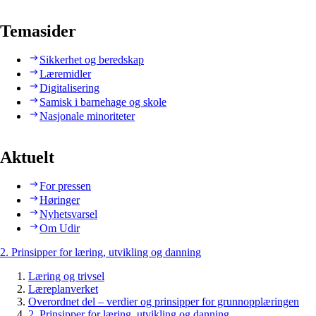
Temasider
Sikkerhet og beredskap
Læremidler
Digitalisering
Samisk i barnehage og skole
Nasjonale minoriteter
Aktuelt
For pressen
Høringer
Nyhetsvarsel
Om Udir
2. Prinsipper for læring, utvikling og danning
Læring og trivsel
Læreplanverket
Overordnet del – verdier og prinsipper for grunnopplæringen
2. Prinsipper for læring, utvikling og danning