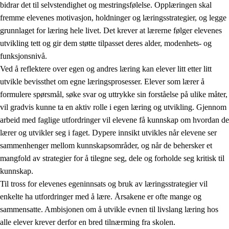
bidrar det til selvstendighet og mestringsfølelse. Opplæringen skal
fremme elevenes motivasjon, holdninger og læringsstrategier, og legge
grunnlaget for læring hele livet. Det krever at lærerne følger elevenes
utvikling tett og gir dem støtte tilpasset deres alder, modenhets- og
funksjonsnivå.
Ved å reflektere over egen og andres læring kan elever litt etter litt
2.
Prinsipper for læring, utvikling og danning
utvikle bevissthet om egne læringsprosesser. Elever som lærer å
formulere spørsmål, søke svar og uttrykke sin forståelse på ulike måter,
2.1
Sosial læring og utvikling
vil gradvis kunne ta en aktiv rolle i egen læring og utvikling. Gjennom
2.2
Kompetanse i fagene
arbeid med faglige utfordringer vil elevene få kunnskap om hvordan de
lærer og utvikler seg i faget. Dypere innsikt utvikles når elevene ser
2.3
Grunnleggende ferdigheter
sammenhenger mellom kunnskapsområder, og når de behersker et
2.4
Å lære å lære
mangfold av strategier for å tilegne seg, dele og forholde seg kritisk til
kunnskap.
Tverrfaglige temaer
Til tross for elevenes egeninnsats og bruk av læringsstrategier vil
enkelte ha utfordringer med å lære. Årsakene er ofte mange og
sammensatte. Ambisjonen om å utvikle evnen til livslang læring hos
alle elever krever derfor en bred tilnærming fra skolen.