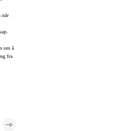
s når
kap.
en om å
ing fra
e