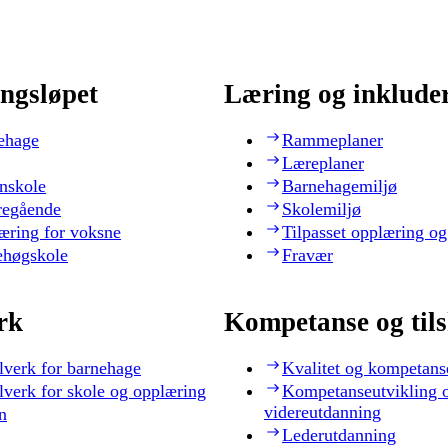
ngsløpet
Læring og inklude
ehage
Rammeplaner
Læreplaner
nskole
Barnehagemiljø
regående
Skolemiljø
æring for voksne
Tilpasset opplæring og
ehøgskole
Fravær
rk
Kompetanse og til
lverk for barnehage
Kvalitet og kompetans
lverk for skole og opplæring
Kompetanseutvikling 
videreutdanning
n
Lederutdanning