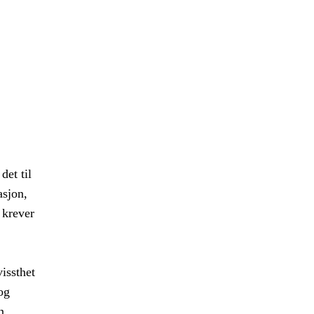
det til
asjon,
 krever
vissthet
og
n