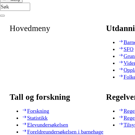
Hovedmeny
Utdanni
Barn
SFO
Grun
Vide
Oppl
Folk
Tall og forskning
Regelve
Forskning
Rege
Statistikk
Rege
Elevundersøkelsen
Tilsy
Foreldreundersøkelsen i barnehage