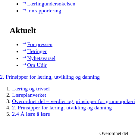
Lærlingundersøkelsen
Innrapportering
Aktuelt
For pressen
Høringer
Nyhetsvarsel
Om Udir
2. Prinsipper for læring, utvikling og danning
Læring og trivsel
Læreplanverket
Overordnet del – verdier og prinsipper for grunnopplær
2. Prinsipper for læring, utvikling og danning
2.4 Å lære å lære
Overordnet del