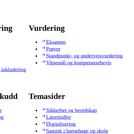
ring
Vurdering
Eksamen
Prøver
Standpunkt- og underveisvurdering
Vitnemål og kompetansebevis
 inkludering
skudd
Temasider
e
Sikkerhet og beredskap
og
Læremidler
Digitalisering
Samisk i barnehage og skole