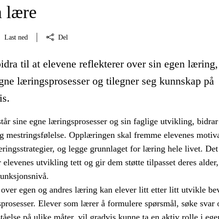
å lære
Last ned
Del
idra til at elevene reflekterer over sin egen læring,
egne læringsprosesser og tilegner seg kunnskap på
is.
tår sine egne læringsprosesser og sin faglige utvikling, bidrar 
og mestringsfølelse. Opplæringen skal fremme elevenes motiv
ringsstrategier, og legge grunnlaget for læring hele livet. Det
 elevenes utvikling tett og gir dem støtte tilpasset deres alder,
unksjonsnivå.
over egen og andres læring kan elever litt etter litt utvikle be
prosesser. Elever som lærer å formulere spørsmål, søke svar 
ståelse på ulike måter, vil gradvis kunne ta en aktiv rolle i ege