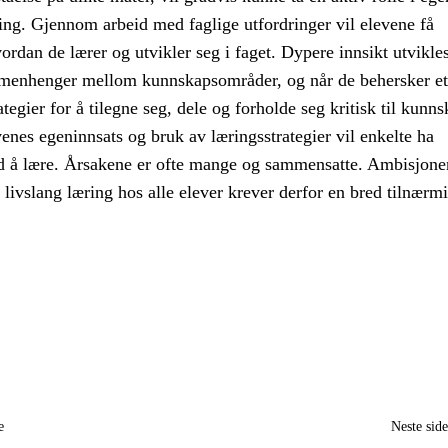
ing. Gjennom arbeid med faglige utfordringer vil elevene få
dan de lærer og utvikler seg i faget. Dypere innsikt utvikle
menhenger mellom kunnskapsområder, og når de behersker et
tegier for å tilegne seg, dele og forholde seg kritisk til kunns
evenes egeninnsats og bruk av læringsstrategier vil enkelte ha
d å lære. Årsakene er ofte mange og sammensatte. Ambisjon
l livslang læring hos alle elever krever derfor en bred tilnærm
e
Neste sid