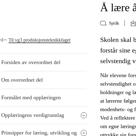
Å lære 
Språk
Skolen skal b
Til vg3 produksjonsteknikkfaget
forstår sine 
selvstendig v
Forsiden av overordnet del
Når elevene fors
Om overordnet del
selvstendighet 
holdninger og læ
Formålet med opplæringen
at lærerne følger
modenhets- og f
Opplæringens verdigrunnlag
Ved å reflektere 
om egne lærings
Prinsipper for læring, utvikling og
uttrykke sin for