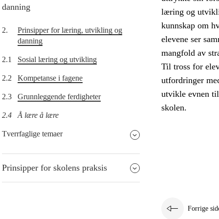
danning
læring og utvikl
kunnskap om hvor
2.
Prinsipper for læring, utvikling og
elevene ser sam
danning
mangfold av stra
2.1
Sosial læring og utvikling
Til tross for el
2.2
Kompetanse i fagene
utfordringer me
utvikle evnen ti
2.3
Grunnleggende ferdigheter
skolen.
2.4
Å lære å lære
Tverrfaglige temaer
Prinsipper for skolens praksis
Forrige sid