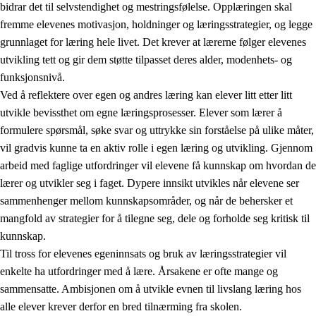
bidrar det til selvstendighet og mestringsfølelse. Opplæringen skal
fremme elevenes motivasjon, holdninger og læringsstrategier, og legge
grunnlaget for læring hele livet. Det krever at lærerne følger elevenes
utvikling tett og gir dem støtte tilpasset deres alder, modenhets- og
funksjonsnivå.
Ved å reflektere over egen og andres læring kan elever litt etter litt
2.
Prinsipper for læring, utvikling og danning
utvikle bevissthet om egne læringsprosesser. Elever som lærer å
formulere spørsmål, søke svar og uttrykke sin forståelse på ulike måter,
2.1
Sosial læring og utvikling
vil gradvis kunne ta en aktiv rolle i egen læring og utvikling. Gjennom
2.2
Kompetanse i fagene
arbeid med faglige utfordringer vil elevene få kunnskap om hvordan de
lærer og utvikler seg i faget. Dypere innsikt utvikles når elevene ser
2.3
Grunnleggende ferdigheter
sammenhenger mellom kunnskapsområder, og når de behersker et
2.4
Å lære å lære
mangfold av strategier for å tilegne seg, dele og forholde seg kritisk til
kunnskap.
Tverrfaglige temaer
Til tross for elevenes egeninnsats og bruk av læringsstrategier vil
enkelte ha utfordringer med å lære. Årsakene er ofte mange og
sammensatte. Ambisjonen om å utvikle evnen til livslang læring hos
alle elever krever derfor en bred tilnærming fra skolen.