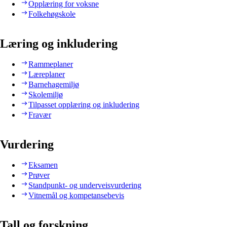
Opplæring for voksne
Folkehøgskole
Læring og inkludering
Rammeplaner
Læreplaner
Barnehagemiljø
Skolemiljø
Tilpasset opplæring og inkludering
Fravær
Vurdering
Eksamen
Prøver
Standpunkt- og underveisvurdering
Vitnemål og kompetansebevis
Tall og forskning