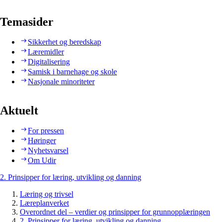
Temasider
Sikkerhet og beredskap
Læremidler
Digitalisering
Samisk i barnehage og skole
Nasjonale minoriteter
Aktuelt
For pressen
Høringer
Nyhetsvarsel
Om Udir
2. Prinsipper for læring, utvikling og danning
Læring og trivsel
Læreplanverket
Overordnet del – verdier og prinsipper for grunnopplæringen
2. Prinsipper for læring, utvikling og danning