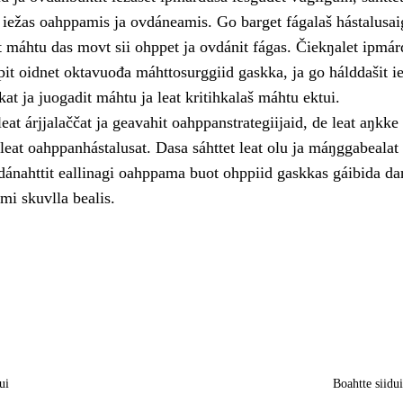
a iežas oahppamis ja ovdáneamis. Go barget fágalaš hástalusai
t máhtu das movt sii ohppet ja ovdánit fágas. Čiekŋalet ipmár
it oidnet oktavuođa máhttosurggiid gaskka, ja go hálddašit i
hkat ja juogadit máhtu ja leat kritihkalaš máhtu ektui.
eat árjjalaččat ja geavahit oahppanstrategiijaid, de leat aŋkke
eat oahppanhástalusat. Dasa sáhttet leat olu ja máŋggabealat 
nahttit eallinagi oahppama buot ohppiid gaskkas gáibida da
mi skuvlla bealis.
ui
Boahtte siidu