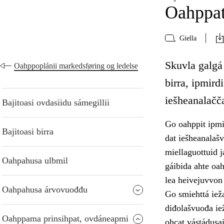
Oahppat
Giella
Skuvla galgá
Oahppoplánii markedsføring og ledelse
birra, ipmird
iešheanalačča
Bajitoasi ovdasiidu sámegillii
Go oahppit ipmi
Bajitoasi birra
dat iešheanalaš
miellaguottuid j
Oahpahusa ulbmil
gáibida ahte oa
lea heivejuvvon 
Oahpahusa árvovuođđu
Go smiehttá ieža
diđolašvuođa ie
Oahppama prinsihpat, ovdáneapmi
ohcat vástádusai