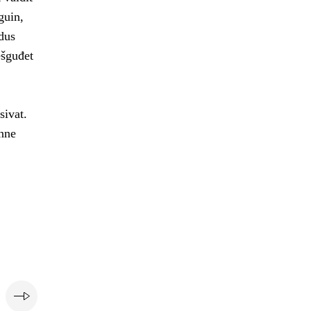
guin,
dus
ešguđet
sivat.
nne
i