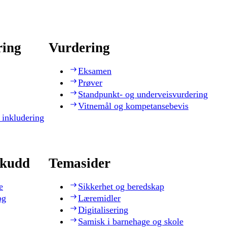
ring
Vurdering
Eksamen
Prøver
Standpunkt- og underveisvurdering
Vitnemål og kompetansebevis
 inkludering
skudd
Temasider
e
Sikkerhet og beredskap
og
Læremidler
Digitalisering
Samisk i barnehage og skole