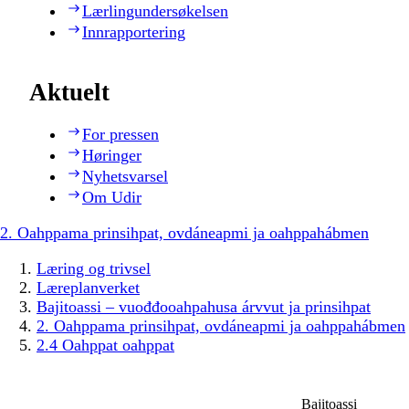
Lærlingundersøkelsen
Innrapportering
Aktuelt
For pressen
Høringer
Nyhetsvarsel
Om Udir
2. Oahppama prinsihpat, ovdáneapmi ja oahppahábmen
Læring og trivsel
Læreplanverket
Bajitoassi – vuođđooahpahusa árvvut ja prinsihpat
2. Oahppama prinsihpat, ovdáneapmi ja oahppahábmen
2.4 Oahppat oahppat
Bajitoassi