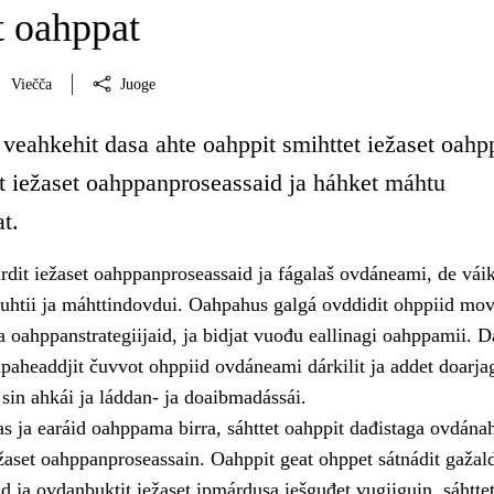
 oahppat
Viečča
Juoge
 veahkehit dasa ahte oahppit smihttet iežaset oah
it iežaset oahppanproseassaid ja háhket máhtu
t.
rdit iežaset oahppanproseassaid ja fágalaš ovdáneami, de vái
vuhtii ja máhttindovdui. Oahpahus galgá ovddidit ohppiid mov
a oahppanstrategiijaid, ja bidjat vuođu eallinagi oahppamii. D
hpaheaddjit čuvvot ohppiid ovdáneami dárkilit ja addet doarja
sin ahkái ja láddan- ja doaibmadássái.
s ja earáid oahppama birra, sáhttet oahppit dađistaga ovdánah
žaset oahppanproseassain. Oahppit geat ohppet sátnádit gažal
d ja ovdanbuktit iežaset ipmárdusa iešguđet vugiiguin, sáhttet