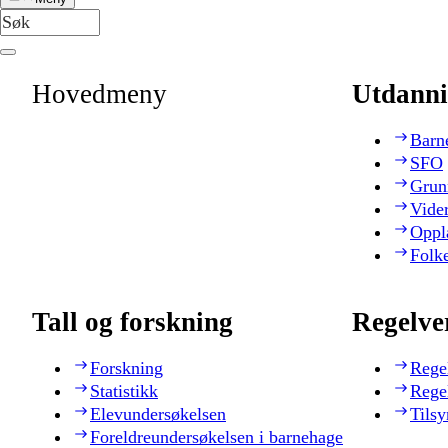
Hovedmeny
Utdanni
Barn
SFO
Grun
Vide
Oppl
Folk
Tall og forskning
Regelve
Forskning
Rege
Statistikk
Rege
Elevundersøkelsen
Tilsy
Foreldreundersøkelsen i barnehage