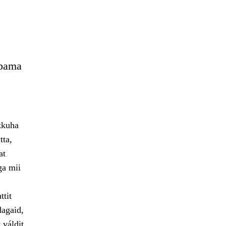
ppama
kkuha
tta,
at
ga mii
ttit
dagaid,
 váldit