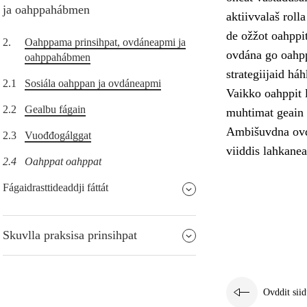
ja oahppahábmen
aktiivvalaš roll
de ožžot oahppi
2.
Oahppama prinsihpat, ovdáneapmi ja
ovdána go oahpp
oahppahábmen
strategiijaid há
2.1
Sosiála oahppan ja ovdáneapmi
Vaikko oahppit l
2.2
Gealbu fágain
muhtimat geain l
Ambišuvdna ovdá
2.3
Vuođđogálggat
viiddis lahkanea
2.4
Oahppat oahppat
Fágaidrasttideaddji fáttát
Skuvlla praksisa prinsihpat
Ovddit siid