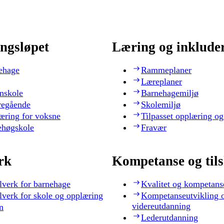
ngsløpet
Læring og inklude
ehage
Rammeplaner
Læreplaner
nskole
Barnehagemiljø
regående
Skolemiljø
æring for voksne
Tilpasset opplæring og
ehøgskole
Fravær
rk
Kompetanse og til
lverk for barnehage
Kvalitet og kompetans
lverk for skole og opplæring
Kompetanseutvikling 
videreutdanning
n
Lederutdanning