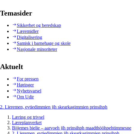
Temasider
Sikkerhet og beredskap
Læremidler
Digitalisering
Samisk i barnehage og skole
Nasjonale minoriteter
Aktuelt
For pressen
Høringer
Nyhetsvarsel
Om Udir
2. Lïeremen, evtiedimmien jïh skearkagimmien prinsihph
Læring og trivsel
Læreplanverket
Bijjemes bielie – aarvoeh jïh prinsihph maadthööhpehtimmesne
2. Lïeremen, evtiedimmien jïh skearkagimmien prinsihph