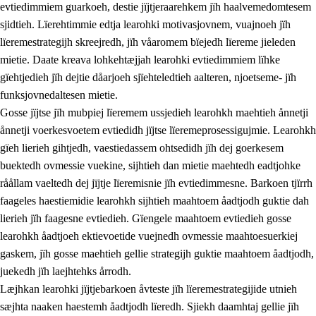
evtiedimmiem guarkoeh, destie jïjtjeraarehkem jïh haalvemedomtesem
sjidtieh. Lïerehtimmie edtja learohki motivasjovnem, vuajnoeh jïh
lïeremestrategijh skreejredh, jïh våaromem bïejedh lïereme jieleden
mietie. Daate kreava lohkehtæjjah learohki evtiedimmiem lïhke
gïehtjedieh jïh dejtie dåarjoeh sjïehteledtieh aalteren, njoetseme- jïh
funksjovnedaltesen mietie.
2.
Lïeremen, evtiedimmien jïh skearkagimmien prinsihph
Gosse jïjtse jïh mubpiej lïeremem ussjedieh learohkh maehtieh ånnetji
ånnetji voerkesvoetem evtiedidh jïjtse lïeremeprosessigujmie. Learohkh
2.1
Sosijaale lïereme jïh evtiedimmie
gïeh lierieh gihtjedh, vaestiedassem ohtsedidh jïh dej goerkesem
2.2
Maahtoe faagine
buektedh ovmessie vuekine, sijhtieh dan mietie maehtedh eadtjohke
råållam vaeltedh dej jïjtje lïeremisnie jïh evtiedimmesne. Barkoen tjïrrh
2.3
Vihkeles tjiehpiesvoeth
faageles haestiemidie learohkh sijhtieh maahtoem åadtjodh guktie dah
2.4
Lïeredh lïeredh
lierieh jïh faagesne evtiedieh. Gïengele maahtoem evtiedieh gosse
learohkh åadtjoeh ektievoetide vuejnedh ovmessie maahtoesuerkiej
Dåaresthfaageles teemah
gaskem, jïh gosse maehtieh gellie strategijh guktie maahtoem åadtjodh,
juekedh jïh laejhtehks årrodh.
Læjhkan learohki jïjtjebarkoen åvteste jïh lïeremestrategijide utnieh
sæjhta naaken haestemh åadtjodh lïeredh. Sjiekh daamhtaj gellie jïh