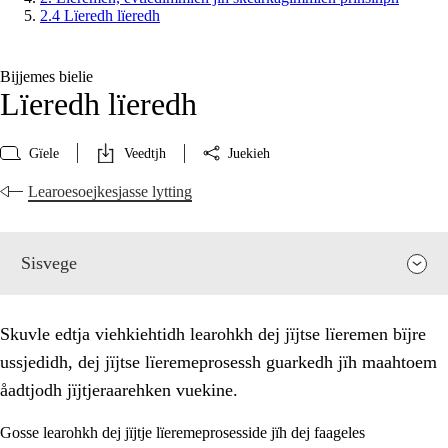
2.4 Lïeredh lïeredh
Bijjemes bielie
Lïeredh lïeredh
Gïele
Veedtjh
Juekieh
Learoesoejkesjasse lytting
Sisvege
Skuvle edtja viehkiehtidh learohkh dej jïjtse lïeremen bïjre
ussjedidh, dej jïjtse lïeremeprosessh guarkedh jïh maahtoem
åadtjodh jïjtjeraarehken vuekine.
Gosse learohkh dej jïjtje lïeremeprosesside jïh dej faageles