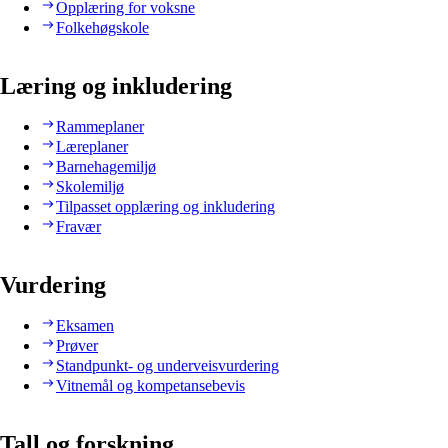
Opplæring for voksne
Folkehøgskole
Læring og inkludering
Rammeplaner
Læreplaner
Barnehagemiljø
Skolemiljø
Tilpasset opplæring og inkludering
Fravær
Vurdering
Eksamen
Prøver
Standpunkt- og underveisvurdering
Vitnemål og kompetansebevis
Tall og forskning