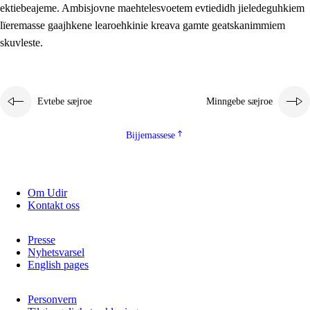
ektiebeajeme. Ambisjovne maehtelesvoetem evtiedidh jieledeguhkiem
lïeremasse gaajhkene learoehkinie kreava gamte geatskanimmiem
skuvleste.
Evtebe sæjroe
Minngebe sæjroe
Bijjemassese
Om Udir
Kontakt oss
Presse
Nyhetsvarsel
English pages
Personvern