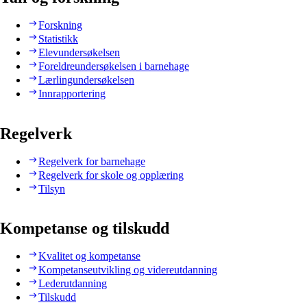
Forskning
Statistikk
Elevundersøkelsen
Foreldreundersøkelsen i barnehage
Lærlingundersøkelsen
Innrapportering
Regelverk
Regelverk for barnehage
Regelverk for skole og opplæring
Tilsyn
Kompetanse og tilskudd
Kvalitet og kompetanse
Kompetanseutvikling og videreutdanning
Lederutdanning
Tilskudd