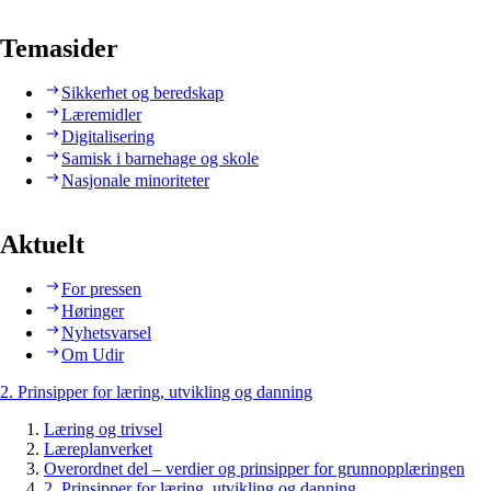
Temasider
Sikkerhet og beredskap
Læremidler
Digitalisering
Samisk i barnehage og skole
Nasjonale minoriteter
Aktuelt
For pressen
Høringer
Nyhetsvarsel
Om Udir
2. Prinsipper for læring, utvikling og danning
Læring og trivsel
Læreplanverket
Overordnet del – verdier og prinsipper for grunnopplæringen
2. Prinsipper for læring, utvikling og danning