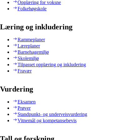
Opplæring for voksne
Folkehøgskole
Læring og inkludering
Rammeplaner
Læreplaner
Barnehagemiljø
Skolemiljø
Tilpasset opplæring og inkludering
Fravær
Vurdering
Eksamen
Prøver
Standpunkt- og underveisvurdering
Vitnemål og kompetansebevis
Tall og forskning