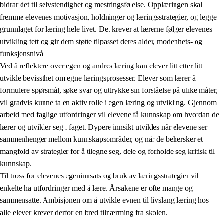
bidrar det til selvstendighet og mestringsfølelse. Opplæringen skal
fremme elevenes motivasjon, holdninger og læringsstrategier, og legge
grunnlaget for læring hele livet. Det krever at lærerne følger elevenes
utvikling tett og gir dem støtte tilpasset deres alder, modenhets- og
funksjonsnivå.
Ved å reflektere over egen og andres læring kan elever litt etter litt
2.
Prinsipper for læring, utvikling og danning
utvikle bevissthet om egne læringsprosesser. Elever som lærer å
formulere spørsmål, søke svar og uttrykke sin forståelse på ulike måter,
2.1
Sosial læring og utvikling
vil gradvis kunne ta en aktiv rolle i egen læring og utvikling. Gjennom
2.2
Kompetanse i fagene
arbeid med faglige utfordringer vil elevene få kunnskap om hvordan de
lærer og utvikler seg i faget. Dypere innsikt utvikles når elevene ser
2.3
Grunnleggende ferdigheter
sammenhenger mellom kunnskapsområder, og når de behersker et
2.4
Å lære å lære
mangfold av strategier for å tilegne seg, dele og forholde seg kritisk til
kunnskap.
Tverrfaglige temaer
Til tross for elevenes egeninnsats og bruk av læringsstrategier vil
enkelte ha utfordringer med å lære. Årsakene er ofte mange og
sammensatte. Ambisjonen om å utvikle evnen til livslang læring hos
alle elever krever derfor en bred tilnærming fra skolen.