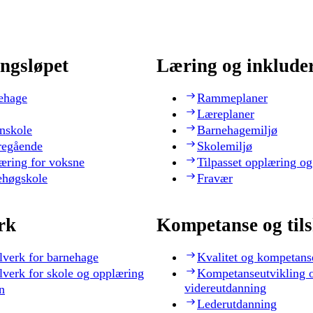
ngsløpet
Læring og inklude
ehage
Rammeplaner
Læreplaner
nskole
Barnehagemiljø
regående
Skolemiljø
æring for voksne
Tilpasset opplæring og
ehøgskole
Fravær
rk
Kompetanse og til
lverk for barnehage
Kvalitet og kompetans
lverk for skole og opplæring
Kompetanseutvikling 
videreutdanning
n
Lederutdanning