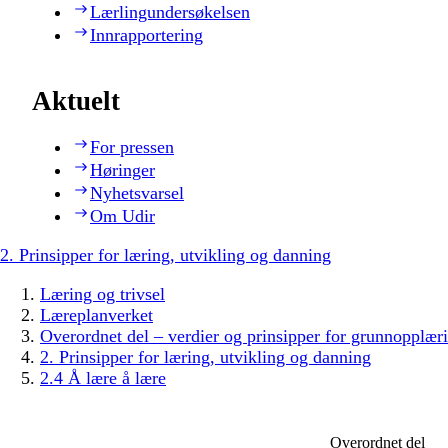
Lærlingundersøkelsen
Innrapportering
Aktuelt
For pressen
Høringer
Nyhetsvarsel
Om Udir
2. Prinsipper for læring, utvikling og danning
Læring og trivsel
Læreplanverket
Overordnet del – verdier og prinsipper for grunnopplær
2. Prinsipper for læring, utvikling og danning
2.4 Å lære å lære
Overordnet del