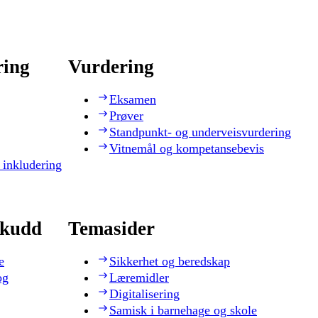
ring
Vurdering
Eksamen
Prøver
Standpunkt- og underveisvurdering
Vitnemål og kompetansebevis
 inkludering
skudd
Temasider
e
Sikkerhet og beredskap
og
Læremidler
Digitalisering
Samisk i barnehage og skole