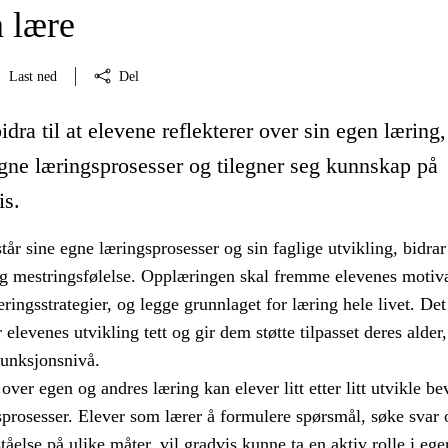
å lære
Last ned
Del
idra til at elevene reflekterer over sin egen læring,
egne læringsprosesser og tilegner seg kunnskap på
is.
tår sine egne læringsprosesser og sin faglige utvikling, bidrar 
og mestringsfølelse. Opplæringen skal fremme elevenes motiv
ringsstrategier, og legge grunnlaget for læring hele livet. Det
 elevenes utvikling tett og gir dem støtte tilpasset deres alder,
unksjonsnivå.
over egen og andres læring kan elever litt etter litt utvikle be
prosesser. Elever som lærer å formulere spørsmål, søke svar 
ståelse på ulike måter, vil gradvis kunne ta en aktiv rolle i ege