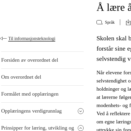
Å lære 
Språk
Skolen skal b
Til informasjonsteknologi
forstår sine 
selvstendig v
Forsiden av overordnet del
Når elevene fors
Om overordnet del
selvstendighet 
holdninger og læ
Formålet med opplæringen
at lærerne følger
modenhets- og f
Opplæringens verdigrunnlag
Ved å reflektere 
om egne lærings
Prinsipper for læring, utvikling og
uttrykke sin for