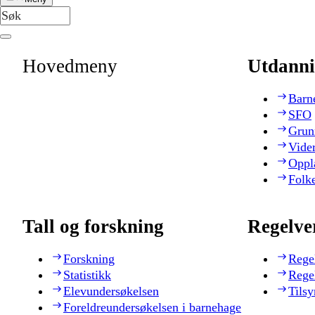
Hovedmeny
Utdanni
Barn
SFO
Grun
Vide
Oppl
Folk
Tall og forskning
Regelve
Forskning
Rege
Statistikk
Rege
Elevundersøkelsen
Tilsy
Foreldreundersøkelsen i barnehage