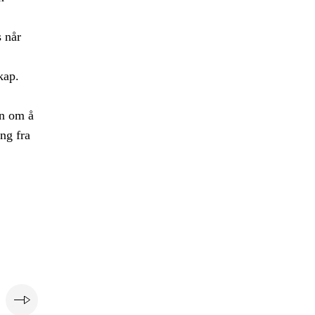
s når
kap.
en om å
ing fra
e