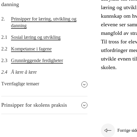
danning
læring og utvikl
kunnskap om hvor
2.
Prinsipper for læring, utvikling og
elevene ser sam
danning
mangfold av stra
2.1
Sosial læring og utvikling
Til tross for el
2.2
Kompetanse i fagene
utfordringer me
utvikle evnen ti
2.3
Grunnleggende ferdigheter
skolen.
2.4
Å lære å lære
Tverrfaglige temaer
Prinsipper for skolens praksis
Forrige sid