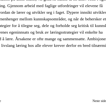
ing. Gjennom arbeid med faglige utfordringer vil elevene få
dan de lærer og utvikler seg i faget. Dypere innsikt utvikle
menhenger mellom kunnskapsområder, og når de behersker et
tegier for å tilegne seg, dele og forholde seg kritisk til kunns
evenes egeninnsats og bruk av læringsstrategier vil enkelte ha
d å lære. Årsakene er ofte mange og sammensatte. Ambisjon
l livslang læring hos alle elever krever derfor en bred tilnærm
e
Neste sid