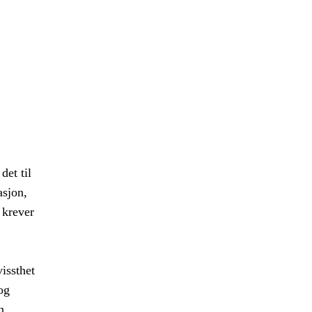
det til
asjon,
 krever
vissthet
og
n