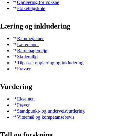
Opplæring for voksne
Folkehøgskole
Læring og inkludering
Rammeplaner
Læreplaner
Barnehagemiljø
Skolemiljø
Tilpasset opplæring og inkludering
Fravær
Vurdering
Eksamen
Prøver
Standpunkt- og underveisvurdering
Vitnemål og kompetansebevis
Tall og forskning