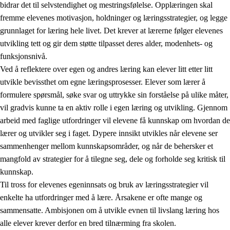
bidrar det til selvstendighet og mestringsfølelse. Opplæringen skal
fremme elevenes motivasjon, holdninger og læringsstrategier, og legge
grunnlaget for læring hele livet. Det krever at lærerne følger elevenes
utvikling tett og gir dem støtte tilpasset deres alder, modenhets- og
funksjonsnivå.
Ved å reflektere over egen og andres læring kan elever litt etter litt
2.
Prinsipper for læring, utvikling og danning
utvikle bevissthet om egne læringsprosesser. Elever som lærer å
formulere spørsmål, søke svar og uttrykke sin forståelse på ulike måter,
2.1
Sosial læring og utvikling
vil gradvis kunne ta en aktiv rolle i egen læring og utvikling. Gjennom
2.2
Kompetanse i fagene
arbeid med faglige utfordringer vil elevene få kunnskap om hvordan de
lærer og utvikler seg i faget. Dypere innsikt utvikles når elevene ser
2.3
Grunnleggende ferdigheter
sammenhenger mellom kunnskapsområder, og når de behersker et
2.4
Å lære å lære
mangfold av strategier for å tilegne seg, dele og forholde seg kritisk til
kunnskap.
Tverrfaglige temaer
Til tross for elevenes egeninnsats og bruk av læringsstrategier vil
enkelte ha utfordringer med å lære. Årsakene er ofte mange og
sammensatte. Ambisjonen om å utvikle evnen til livslang læring hos
alle elever krever derfor en bred tilnærming fra skolen.