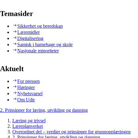
Temasider
Sikkerhet og beredskap
Læremidler
Digitalisering
Samisk i barnehage og skole
Nasjonale minoriteter
Aktuelt
For pressen
Høringer
Nyhetsvarsel
Om Udir
2. Prinsipper for læring, utvikling og danning
Læring og trivsel
Læreplanverket
Overordnet del – verdier og prinsipper for grunnopplæringen
2. Prinsipper for læring, utvikling og danning