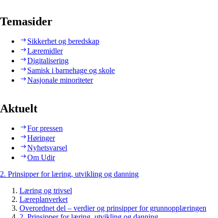
Temasider
Sikkerhet og beredskap
Læremidler
Digitalisering
Samisk i barnehage og skole
Nasjonale minoriteter
Aktuelt
For pressen
Høringer
Nyhetsvarsel
Om Udir
2. Prinsipper for læring, utvikling og danning
Læring og trivsel
Læreplanverket
Overordnet del – verdier og prinsipper for grunnopplæringen
2. Prinsipper for læring, utvikling og danning