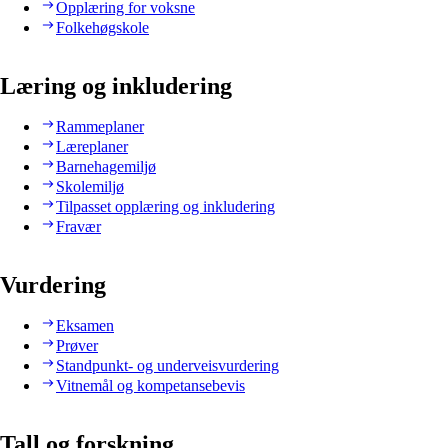
Opplæring for voksne
Folkehøgskole
Læring og inkludering
Rammeplaner
Læreplaner
Barnehagemiljø
Skolemiljø
Tilpasset opplæring og inkludering
Fravær
Vurdering
Eksamen
Prøver
Standpunkt- og underveisvurdering
Vitnemål og kompetansebevis
Tall og forskning