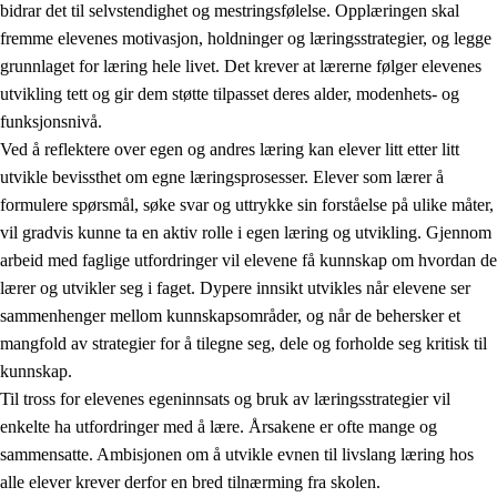
bidrar det til selvstendighet og mestringsfølelse. Opplæringen skal
fremme elevenes motivasjon, holdninger og læringsstrategier, og legge
grunnlaget for læring hele livet. Det krever at lærerne følger elevenes
utvikling tett og gir dem støtte tilpasset deres alder, modenhets- og
funksjonsnivå.
Ved å reflektere over egen og andres læring kan elever litt etter litt
2.
Prinsipper for læring, utvikling og danning
utvikle bevissthet om egne læringsprosesser. Elever som lærer å
formulere spørsmål, søke svar og uttrykke sin forståelse på ulike måter,
2.1
Sosial læring og utvikling
vil gradvis kunne ta en aktiv rolle i egen læring og utvikling. Gjennom
2.2
Kompetanse i fagene
arbeid med faglige utfordringer vil elevene få kunnskap om hvordan de
lærer og utvikler seg i faget. Dypere innsikt utvikles når elevene ser
2.3
Grunnleggende ferdigheter
sammenhenger mellom kunnskapsområder, og når de behersker et
2.4
Å lære å lære
mangfold av strategier for å tilegne seg, dele og forholde seg kritisk til
kunnskap.
Tverrfaglige temaer
Til tross for elevenes egeninnsats og bruk av læringsstrategier vil
enkelte ha utfordringer med å lære. Årsakene er ofte mange og
sammensatte. Ambisjonen om å utvikle evnen til livslang læring hos
alle elever krever derfor en bred tilnærming fra skolen.