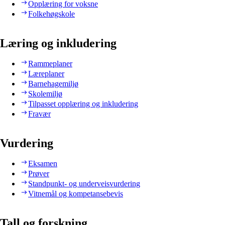
Opplæring for voksne
Folkehøgskole
Læring og inkludering
Rammeplaner
Læreplaner
Barnehagemiljø
Skolemiljø
Tilpasset opplæring og inkludering
Fravær
Vurdering
Eksamen
Prøver
Standpunkt- og underveisvurdering
Vitnemål og kompetansebevis
Tall og forskning