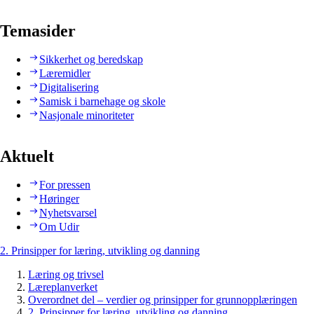
Temasider
Sikkerhet og beredskap
Læremidler
Digitalisering
Samisk i barnehage og skole
Nasjonale minoriteter
Aktuelt
For pressen
Høringer
Nyhetsvarsel
Om Udir
2. Prinsipper for læring, utvikling og danning
Læring og trivsel
Læreplanverket
Overordnet del – verdier og prinsipper for grunnopplæringen
2. Prinsipper for læring, utvikling og danning