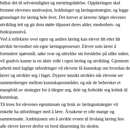
bidrar det til selvstendighet og mestringsfølelse. Opplæringen skal
fremme elevenes motivasjon, holdninger og læringsstrategier, og legge
grunnlaget for læring hele livet. Det krever at lærerne følger elevenes
utvikling tett og gir dem støtte tilpasset deres alder, modenhets- og
funksjonsnivå.
Ved å reflektere over egen og andres læring kan elever litt etter litt
2.
Prinsipper for læring, utvikling og danning
utvikle bevissthet om egne læringsprosesser. Elever som lærer å
formulere spørsmål, søke svar og uttrykke sin forståelse på ulike måter,
2.1
Sosial læring og utvikling
vil gradvis kunne ta en aktiv rolle i egen læring og utvikling. Gjennom
2.2
Kompetanse i fagene
arbeid med faglige utfordringer vil elevene få kunnskap om hvordan de
lærer og utvikler seg i faget. Dypere innsikt utvikles når elevene ser
2.3
Grunnleggende ferdigheter
sammenhenger mellom kunnskapsområder, og når de behersker et
2.4
Å lære å lære
mangfold av strategier for å tilegne seg, dele og forholde seg kritisk til
kunnskap.
Tverrfaglige temaer
Til tross for elevenes egeninnsats og bruk av læringsstrategier vil
enkelte ha utfordringer med å lære. Årsakene er ofte mange og
sammensatte. Ambisjonen om å utvikle evnen til livslang læring hos
alle elever krever derfor en bred tilnærming fra skolen.