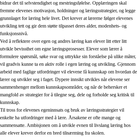
bidrar det til selvstendighet og mestringsfølelse. Opplæringen skal
fremme elevenes motivasjon, holdninger og læringsstrategier, og legge
grunnlaget for læring hele livet. Det krever at lærerne følger elevenes
utvikling tett og gir dem støtte tilpasset deres alder, modenhets- og
funksjonsnivå.
Ved å reflektere over egen og andres læring kan elever litt etter litt
2.
Prinsipper for læring, utvikling og danning
utvikle bevissthet om egne læringsprosesser. Elever som lærer å
formulere spørsmål, søke svar og uttrykke sin forståelse på ulike måter,
2.1
Sosial læring og utvikling
vil gradvis kunne ta en aktiv rolle i egen læring og utvikling. Gjennom
2.2
Kompetanse i fagene
arbeid med faglige utfordringer vil elevene få kunnskap om hvordan de
lærer og utvikler seg i faget. Dypere innsikt utvikles når elevene ser
2.3
Grunnleggende ferdigheter
sammenhenger mellom kunnskapsområder, og når de behersker et
2.4
Å lære å lære
mangfold av strategier for å tilegne seg, dele og forholde seg kritisk til
kunnskap.
Tverrfaglige temaer
Til tross for elevenes egeninnsats og bruk av læringsstrategier vil
enkelte ha utfordringer med å lære. Årsakene er ofte mange og
sammensatte. Ambisjonen om å utvikle evnen til livslang læring hos
alle elever krever derfor en bred tilnærming fra skolen.