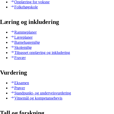
Opplæring for voksne
Folkehøgskole
Læring og inkludering
Rammeplaner
Læreplaner
Barnehagemiljø
Skolemiljø
Tilpasset opplæring og inkludering
Fravær
Vurdering
Eksamen
Prøver
Standpunkt- og underveisvurdering
Vitnemål og kompetansebevis
Tall og forskning