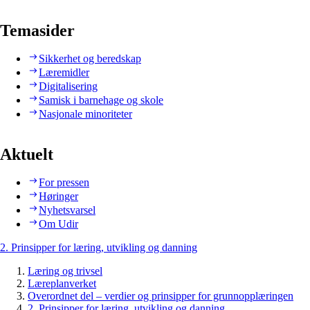
Temasider
Sikkerhet og beredskap
Læremidler
Digitalisering
Samisk i barnehage og skole
Nasjonale minoriteter
Aktuelt
For pressen
Høringer
Nyhetsvarsel
Om Udir
2. Prinsipper for læring, utvikling og danning
Læring og trivsel
Læreplanverket
Overordnet del – verdier og prinsipper for grunnopplæringen
2. Prinsipper for læring, utvikling og danning