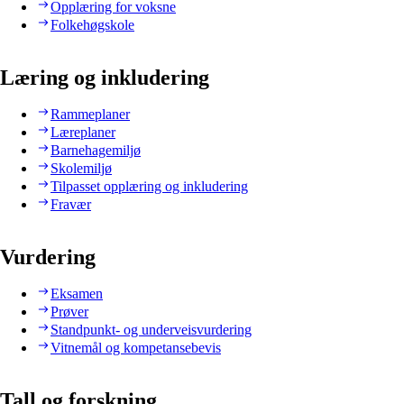
Opplæring for voksne
Folkehøgskole
Læring og inkludering
Rammeplaner
Læreplaner
Barnehagemiljø
Skolemiljø
Tilpasset opplæring og inkludering
Fravær
Vurdering
Eksamen
Prøver
Standpunkt- og underveisvurdering
Vitnemål og kompetansebevis
Tall og forskning