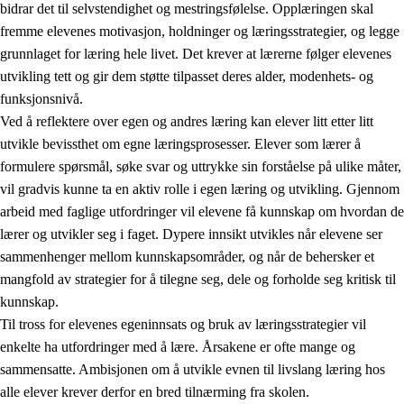
bidrar det til selvstendighet og mestringsfølelse. Opplæringen skal
fremme elevenes motivasjon, holdninger og læringsstrategier, og legge
grunnlaget for læring hele livet. Det krever at lærerne følger elevenes
utvikling tett og gir dem støtte tilpasset deres alder, modenhets- og
funksjonsnivå.
Ved å reflektere over egen og andres læring kan elever litt etter litt
2.
Prinsipper for læring, utvikling og danning
utvikle bevissthet om egne læringsprosesser. Elever som lærer å
formulere spørsmål, søke svar og uttrykke sin forståelse på ulike måter,
2.1
Sosial læring og utvikling
vil gradvis kunne ta en aktiv rolle i egen læring og utvikling. Gjennom
2.2
Kompetanse i fagene
arbeid med faglige utfordringer vil elevene få kunnskap om hvordan de
lærer og utvikler seg i faget. Dypere innsikt utvikles når elevene ser
2.3
Grunnleggende ferdigheter
sammenhenger mellom kunnskapsområder, og når de behersker et
2.4
Å lære å lære
mangfold av strategier for å tilegne seg, dele og forholde seg kritisk til
kunnskap.
Tverrfaglige temaer
Til tross for elevenes egeninnsats og bruk av læringsstrategier vil
enkelte ha utfordringer med å lære. Årsakene er ofte mange og
sammensatte. Ambisjonen om å utvikle evnen til livslang læring hos
alle elever krever derfor en bred tilnærming fra skolen.