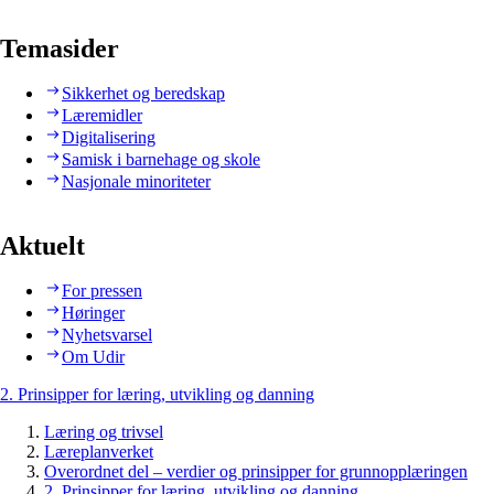
Temasider
Sikkerhet og beredskap
Læremidler
Digitalisering
Samisk i barnehage og skole
Nasjonale minoriteter
Aktuelt
For pressen
Høringer
Nyhetsvarsel
Om Udir
2. Prinsipper for læring, utvikling og danning
Læring og trivsel
Læreplanverket
Overordnet del – verdier og prinsipper for grunnopplæringen
2. Prinsipper for læring, utvikling og danning