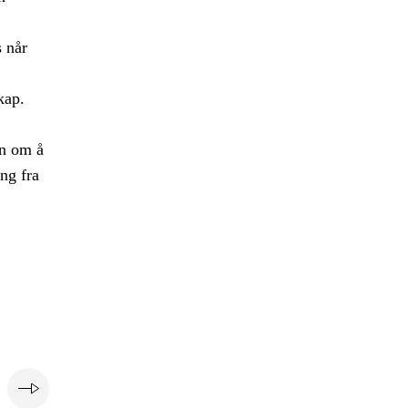
s når
kap.
en om å
ing fra
e