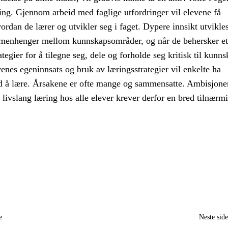
ing. Gjennom arbeid med faglige utfordringer vil elevene få
dan de lærer og utvikler seg i faget. Dypere innsikt utvikle
menhenger mellom kunnskapsområder, og når de behersker et
tegier for å tilegne seg, dele og forholde seg kritisk til kunns
evenes egeninnsats og bruk av læringsstrategier vil enkelte ha
d å lære. Årsakene er ofte mange og sammensatte. Ambisjon
l livslang læring hos alle elever krever derfor en bred tilnærm
e
Neste sid