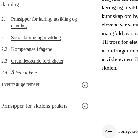
danning
læring og utvikl
kunnskap om hvor
2.
Prinsipper for læring, utvikling og
elevene ser sam
danning
mangfold av stra
2.1
Sosial læring og utvikling
Til tross for el
2.2
Kompetanse i fagene
utfordringer me
utvikle evnen ti
2.3
Grunnleggende ferdigheter
skolen.
2.4
Å lære å lære
Tverrfaglige temaer
Prinsipper for skolens praksis
Forrige sid