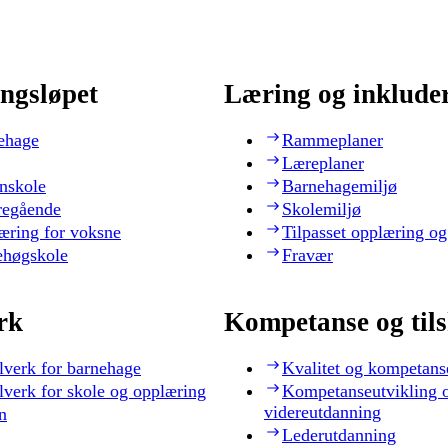
ngsløpet
Læring og inklude
ehage
Rammeplaner
Læreplaner
nskole
Barnehagemiljø
regående
Skolemiljø
æring for voksne
Tilpasset opplæring og
ehøgskole
Fravær
rk
Kompetanse og til
lverk for barnehage
Kvalitet og kompetans
lverk for skole og opplæring
Kompetanseutvikling 
videreutdanning
n
Lederutdanning