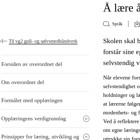
Å lære 
Språk
Skolen skal b
Til vg2 gull- og sølvsmedhåndverk
forstår sine 
selvstendig v
Forsiden av overordnet del
Når elevene fors
Om overordnet del
selvstendighet 
holdninger og læ
Formålet med opplæringen
at lærerne følger
modenhets- og f
Opplæringens verdigrunnlag
Ved å reflektere 
om egne lærings
Prinsipper for læring, utvikling og
uttrykke sin for