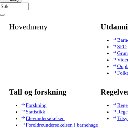
Hovedmeny
Utdanni
Barn
SFO
Grun
Vide
Oppl
Folk
Tall og forskning
Regelve
Forskning
Rege
Statistikk
Rege
Elevundersøkelsen
Tilsy
Foreldreundersøkelsen i barnehage