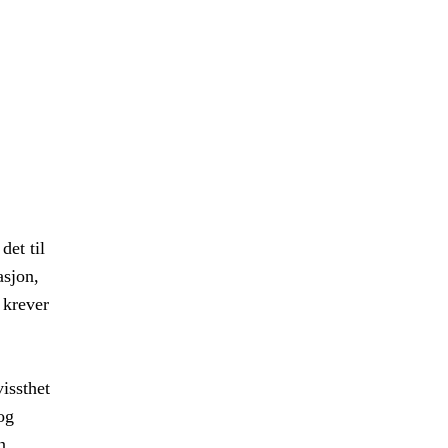
det til
asjon,
 krever
vissthet
og
n