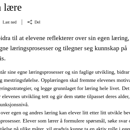
å lære
Last ned
Del
idra til at elevene reflekterer over sin egen læring,
egne læringsprosesser og tilegner seg kunnskap på
is.
tår sine egne læringsprosesser og sin faglige utvikling, bidrar 
og mestringsfølelse. Opplæringen skal fremme elevenes motiv
ringsstrategier, og legge grunnlaget for læring hele livet. Det
 elevenes utvikling tett og gir dem støtte tilpasset deres alder,
unksjonsnivå.
over egen og andres læring kan elever litt etter litt utvikle be
prosesser. Elever som lærer å formulere spørsmål, søke svar 
ståelse på ulike måter, vil gradvis kunne ta en aktiv rolle i ege