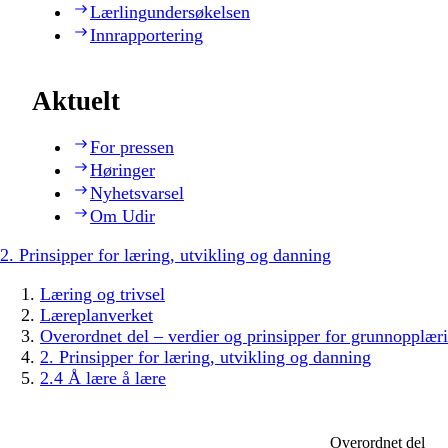
Lærlingundersøkelsen
Innrapportering
Aktuelt
For pressen
Høringer
Nyhetsvarsel
Om Udir
2. Prinsipper for læring, utvikling og danning
Læring og trivsel
Læreplanverket
Overordnet del – verdier og prinsipper for grunnopplær
2. Prinsipper for læring, utvikling og danning
2.4 Å lære å lære
Overordnet del