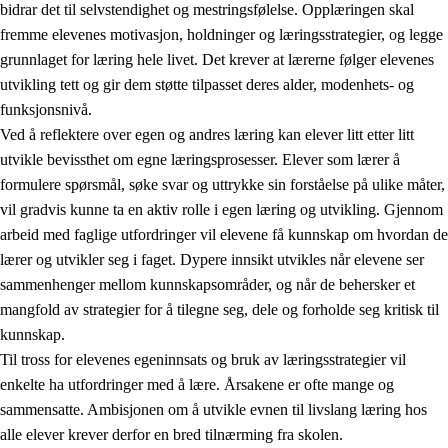
bidrar det til selvstendighet og mestringsfølelse. Opplæringen skal
fremme elevenes motivasjon, holdninger og læringsstrategier, og legge
grunnlaget for læring hele livet. Det krever at lærerne følger elevenes
utvikling tett og gir dem støtte tilpasset deres alder, modenhets- og
funksjonsnivå.
Ved å reflektere over egen og andres læring kan elever litt etter litt
2.
Prinsipper for læring, utvikling og danning
utvikle bevissthet om egne læringsprosesser. Elever som lærer å
formulere spørsmål, søke svar og uttrykke sin forståelse på ulike måter,
2.1
Sosial læring og utvikling
vil gradvis kunne ta en aktiv rolle i egen læring og utvikling. Gjennom
2.2
Kompetanse i fagene
arbeid med faglige utfordringer vil elevene få kunnskap om hvordan de
lærer og utvikler seg i faget. Dypere innsikt utvikles når elevene ser
2.3
Grunnleggende ferdigheter
sammenhenger mellom kunnskapsområder, og når de behersker et
2.4
Å lære å lære
mangfold av strategier for å tilegne seg, dele og forholde seg kritisk til
kunnskap.
Tverrfaglige temaer
Til tross for elevenes egeninnsats og bruk av læringsstrategier vil
enkelte ha utfordringer med å lære. Årsakene er ofte mange og
sammensatte. Ambisjonen om å utvikle evnen til livslang læring hos
alle elever krever derfor en bred tilnærming fra skolen.