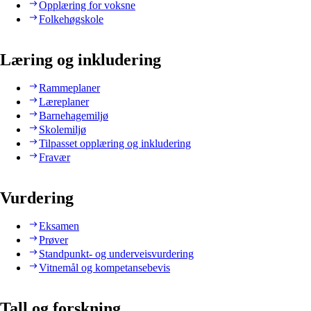
Opplæring for voksne
Folkehøgskole
Læring og inkludering
Rammeplaner
Læreplaner
Barnehagemiljø
Skolemiljø
Tilpasset opplæring og inkludering
Fravær
Vurdering
Eksamen
Prøver
Standpunkt- og underveisvurdering
Vitnemål og kompetansebevis
Tall og forskning