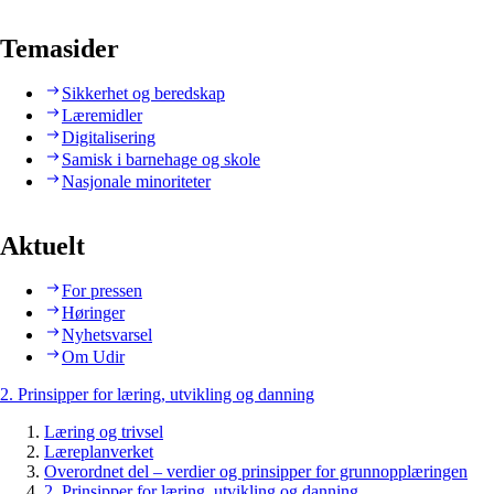
Temasider
Sikkerhet og beredskap
Læremidler
Digitalisering
Samisk i barnehage og skole
Nasjonale minoriteter
Aktuelt
For pressen
Høringer
Nyhetsvarsel
Om Udir
2. Prinsipper for læring, utvikling og danning
Læring og trivsel
Læreplanverket
Overordnet del – verdier og prinsipper for grunnopplæringen
2. Prinsipper for læring, utvikling og danning