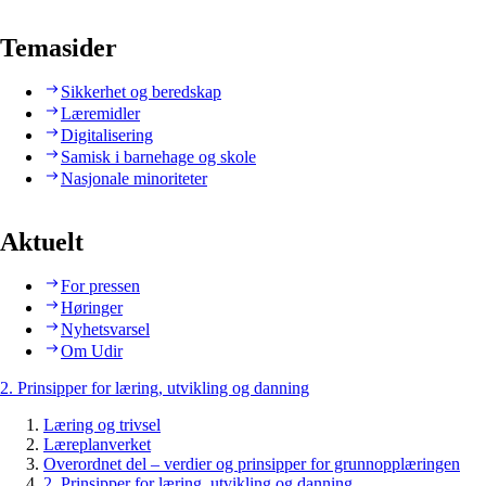
Temasider
Sikkerhet og beredskap
Læremidler
Digitalisering
Samisk i barnehage og skole
Nasjonale minoriteter
Aktuelt
For pressen
Høringer
Nyhetsvarsel
Om Udir
2. Prinsipper for læring, utvikling og danning
Læring og trivsel
Læreplanverket
Overordnet del – verdier og prinsipper for grunnopplæringen
2. Prinsipper for læring, utvikling og danning