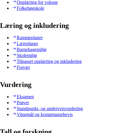
Opplæring for voksne
Folkehøgskole
Læring og inkludering
Rammeplaner
Læreplaner
Barnehagemiljø
Skolemiljø
Tilpasset opplæring og inkludering
Fravær
Vurdering
Eksamen
Prøver
Standpunkt- og underveisvurdering
Vitnemål og kompetansebevis
Tall og forskning