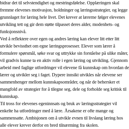
bidrar det til selvstendighet og mestringsfølelse. Opplæringen skal
fremme elevenes motivasjon, holdninger og læringsstrategier, og legge
grunnlaget for læring hele livet. Det krever at lærerne følger elevenes
utvikling tett og gir dem støtte tilpasset deres alder, modenhets- og
funksjonsnivå.
Ved å reflektere over egen og andres læring kan elever litt etter litt
2.
Prinsipper for læring, utvikling og danning
utvikle bevissthet om egne læringsprosesser. Elever som lærer å
formulere spørsmål, søke svar og uttrykke sin forståelse på ulike måter,
2.1
Sosial læring og utvikling
vil gradvis kunne ta en aktiv rolle i egen læring og utvikling. Gjennom
2.2
Kompetanse i fagene
arbeid med faglige utfordringer vil elevene få kunnskap om hvordan de
lærer og utvikler seg i faget. Dypere innsikt utvikles når elevene ser
2.3
Grunnleggende ferdigheter
sammenhenger mellom kunnskapsområder, og når de behersker et
2.4
Å lære å lære
mangfold av strategier for å tilegne seg, dele og forholde seg kritisk til
kunnskap.
Tverrfaglige temaer
Til tross for elevenes egeninnsats og bruk av læringsstrategier vil
enkelte ha utfordringer med å lære. Årsakene er ofte mange og
sammensatte. Ambisjonen om å utvikle evnen til livslang læring hos
alle elever krever derfor en bred tilnærming fra skolen.