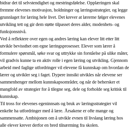
bidrar det til selvstendighet og mestringsfølelse. Opplæringen skal
fremme elevenes motivasjon, holdninger og læringsstrategier, og legge
grunnlaget for læring hele livet. Det krever at lærerne følger elevenes
utvikling tett og gir dem støtte tilpasset deres alder, modenhets- og
funksjonsnivå.
Ved å reflektere over egen og andres læring kan elever litt etter litt
2.
Prinsipper for læring, utvikling og danning
utvikle bevissthet om egne læringsprosesser. Elever som lærer å
formulere spørsmål, søke svar og uttrykke sin forståelse på ulike måter,
2.1
Sosial læring og utvikling
vil gradvis kunne ta en aktiv rolle i egen læring og utvikling. Gjennom
2.2
Kompetanse i fagene
arbeid med faglige utfordringer vil elevene få kunnskap om hvordan de
lærer og utvikler seg i faget. Dypere innsikt utvikles når elevene ser
2.3
Grunnleggende ferdigheter
sammenhenger mellom kunnskapsområder, og når de behersker et
2.4
Å lære å lære
mangfold av strategier for å tilegne seg, dele og forholde seg kritisk til
kunnskap.
Tverrfaglige temaer
Til tross for elevenes egeninnsats og bruk av læringsstrategier vil
enkelte ha utfordringer med å lære. Årsakene er ofte mange og
sammensatte. Ambisjonen om å utvikle evnen til livslang læring hos
alle elever krever derfor en bred tilnærming fra skolen.