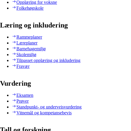
Opplæring for voksne
Folkehøgskole
Læring og inkludering
Rammeplaner
Læreplaner
Barnehagemiljø
Skolemiljø
Tilpasset opplæring og inkludering
Fravær
Vurdering
Eksamen
Prøver
Standpunkt- og underveisvurdering
Vitnemål og kompetansebevis
Tall og forskning