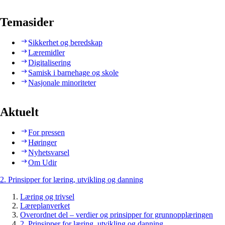
Temasider
Sikkerhet og beredskap
Læremidler
Digitalisering
Samisk i barnehage og skole
Nasjonale minoriteter
Aktuelt
For pressen
Høringer
Nyhetsvarsel
Om Udir
2. Prinsipper for læring, utvikling og danning
Læring og trivsel
Læreplanverket
Overordnet del – verdier og prinsipper for grunnopplæringen
2. Prinsipper for læring, utvikling og danning