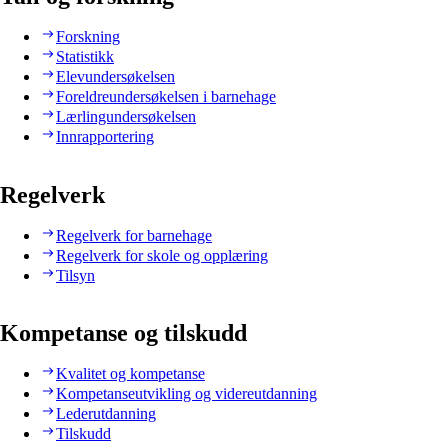
Forskning
Statistikk
Elevundersøkelsen
Foreldreundersøkelsen i barnehage
Lærlingundersøkelsen
Innrapportering
Regelverk
Regelverk for barnehage
Regelverk for skole og opplæring
Tilsyn
Kompetanse og tilskudd
Kvalitet og kompetanse
Kompetanseutvikling og videreutdanning
Lederutdanning
Tilskudd