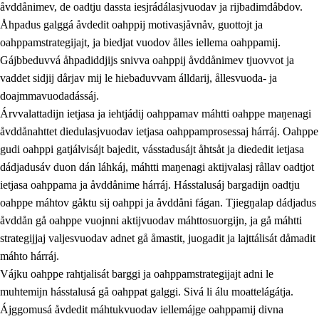
åvddånimev, de oadtju dassta iesjrádálasjvuodav ja rijbadimdåbdov.
Åhpadus galggá åvdedit oahppij motivasjåvnåv, guottojt ja
oahppamstrategijajt, ja biedjat vuodov ålles iellema oahppamij.
Gájbbeduvvá åhpadiddjijs snivva oahppij åvddånimev tjuovvot ja
vaddet sidjij dårjav mij le hiebaduvvam álldarij, ållesvuoda- ja
doajmmavuodadássáj.
2.
Prinsihpa oahppama, åvddånahttema ja ávddama hárráj
Árvvalattadijn ietjasa ja iehtjádij oahppamav máhtti oahppe maŋenagi
åvddånahttet diedulasjvuodav ietjasa oahppamprosessaj hárráj. Oahppe
2.1
Sosiála oahppam ja åvddånibme
gudi oahppi gatjálvisájt bajedit, vásstadusájt åhtsåt ja diededit ietjasa
2.2
Máhtudahka fágáj hárráj
dádjadusáv duon dán láhkáj, máhtti maŋenagi aktijvalasj rållav oadtjot
ietjasa oahppama ja åvddånime hárráj. Hásstalusáj bargadijn oadtju
2.3
Vuodulasj tjehpudagá
oahppe máhtov gåktu sij oahppi ja åvddåni fágan. Tjiegŋalap dádjadus
2.4
Oahppat oahppat
åvddån gå oahppe vuojnni aktijvuodav máhttosuorgijn, ja gå máhtti
strategijjaj valjesvuodav adnet gå åmastit, juogadit ja lajttálisát dåmadit
Doaresfágalasj tiemá
máhto hárráj.
Vájku oahppe rahtjalisát barggi ja oahppamstrategijajt adni le
muhtemijn hásstalusá gå oahppat galggi. Sivá li álu moattelágátja.
Ájggomusá åvdedit máhtukvuodav iellemájge oahppamij divna