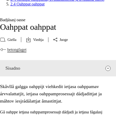
2.4 Oahppat oahppat
Badjásasj oasse
Oahppat oahppat
Giella
Viedtja
Juoge
betongfaget
Sisadno
Skåvllå galgga oahppijt viehkedit ietjasa oahppamav
árvvalattatjit, ietjasa oahppamprosessajt dádjadittjat ja
máhtov iesjrádálattjat åmastittjat.
Gå oahppe ietjasa oahppamprosessajt dádjadi ja ietjasa fágalasj