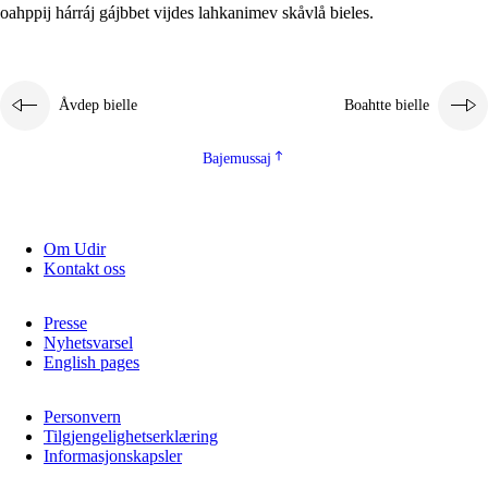
oahppij hárráj gájbbet vijdes lahkanimev skåvlå bieles.
Åvdep bielle
Boahtte bielle
Bajemussaj
Om Udir
Kontakt oss
Presse
Nyhetsvarsel
English pages
Personvern
Tilgjengelighetserklæring
Informasjonskapsler