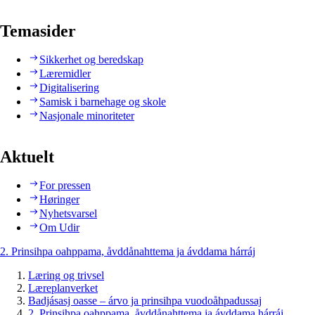
Temasider
Sikkerhet og beredskap
Læremidler
Digitalisering
Samisk i barnehage og skole
Nasjonale minoriteter
Aktuelt
For pressen
Høringer
Nyhetsvarsel
Om Udir
2. Prinsihpa oahppama, åvddånahttema ja ávddama hárráj
Læring og trivsel
Læreplanverket
Badjásasj oasse – árvo ja prinsihpa vuodoåhpadussaj
2. Prinsihpa oahppama, åvddånahttema ja ávddama hárráj