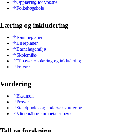
Opplæring for voksne
Folkehøgskole
Læring og inkludering
Rammeplaner
Læreplaner
Barnehagemiljø
Skolemiljø
Tilpasset opplæring og inkludering
Fravær
Vurdering
Eksamen
Prøver
Standpunkt- og underveisvurdering
Vitnemål og kompetansebevis
Tall og forskning