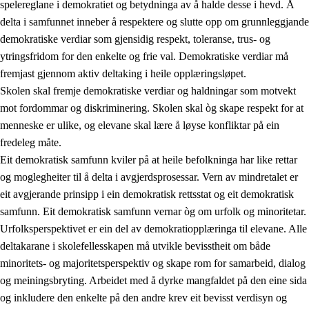
spelereglane i demokratiet og betydninga av å halde desse i hevd. Å
delta i samfunnet inneber å respektere og slutte opp om grunnleggjande
demokratiske verdiar som gjensidig respekt, toleranse, trus- og
ytringsfridom for den enkelte og frie val. Demokratiske verdiar må
1.
Verdigrunnlaget i opplæringa
fremjast gjennom aktiv deltaking i heile opplæringsløpet.
1.1
Menneskeverdet
Skolen skal fremje demokratiske verdiar og haldningar som motvekt
mot fordommar og diskriminering. Skolen skal òg skape respekt for at
1.2
Identitet og kulturelt mangfald
menneske er ulike, og elevane skal lære å løyse konfliktar på ein
1.3
Kritisk tenking og etisk bevisstheit
fredeleg måte.
Eit demokratisk samfunn kviler på at heile befolkninga har like rettar
1.4
Skaparglede, engasjement og utforskartrong
og moglegheiter til å delta i avgjerdsprosessar. Vern av mindretalet er
1.5
Respekt for naturen og miljøbevisstheit
eit avgjerande prinsipp i ein demokratisk rettsstat og eit demokratisk
samfunn. Eit demokratisk samfunn vernar òg om urfolk og minoritetar.
1.6
Demokrati og medverknad
Urfolksperspektivet er ein del av demokratiopplæringa til elevane. Alle
deltakarane i skolefellesskapen må utvikle bevisstheit om både
minoritets- og majoritetsperspektiv og skape rom for samarbeid, dialog
og meiningsbryting. Arbeidet med å dyrke mangfaldet på den eine sida
og inkludere den enkelte på den andre krev eit bevisst verdisyn og