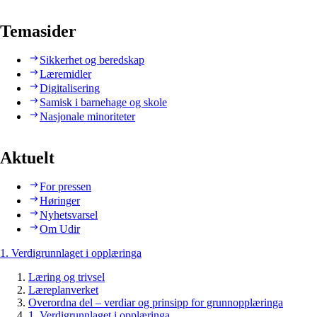
Temasider
Sikkerhet og beredskap
Læremidler
Digitalisering
Samisk i barnehage og skole
Nasjonale minoriteter
Aktuelt
For pressen
Høringer
Nyhetsvarsel
Om Udir
1. Verdigrunnlaget i opplæringa
Læring og trivsel
Læreplanverket
Overordna del – verdiar og prinsipp for grunnopplæringa
1. Verdigrunnlaget i opplæringa