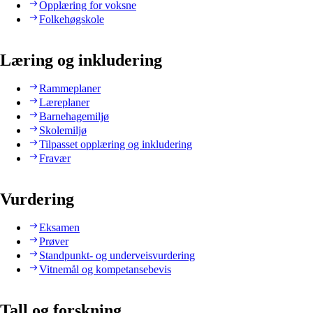
Opplæring for voksne
Folkehøgskole
Læring og inkludering
Rammeplaner
Læreplaner
Barnehagemiljø
Skolemiljø
Tilpasset opplæring og inkludering
Fravær
Vurdering
Eksamen
Prøver
Standpunkt- og underveisvurdering
Vitnemål og kompetansebevis
Tall og forskning