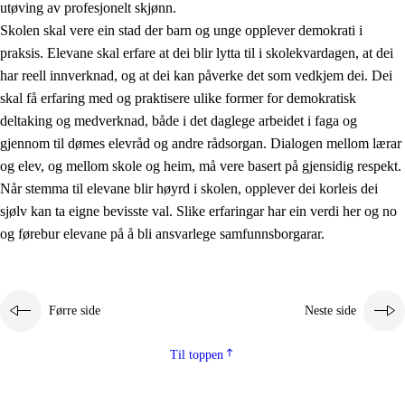
utøving av profesjonelt skjønn.
Skolen skal vere ein stad der barn og unge opplever demokrati i
praksis. Elevane skal erfare at dei blir lytta til i skolekvardagen, at dei
har reell innverknad, og at dei kan påverke det som vedkjem dei. Dei
skal få erfaring med og praktisere ulike former for demokratisk
deltaking og medverknad, både i det daglege arbeidet i faga og
gjennom til dømes elevråd og andre rådsorgan. Dialogen mellom lærar
og elev, og mellom skole og heim, må vere basert på gjensidig respekt.
Når stemma til elevane blir høyrd i skolen, opplever dei korleis dei
sjølv kan ta eigne bevisste val. Slike erfaringar har ein verdi her og no
og førebur elevane på å bli ansvarlege samfunnsborgarar.
Førre side
Neste side
Til toppen