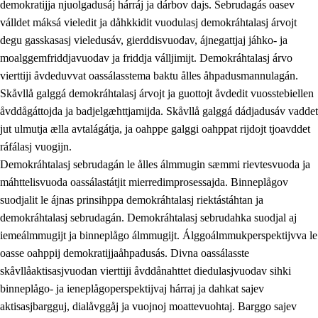
demokratijja njuolgadusáj hárráj ja dárbov dajs. Sebrudagás oasev
válldet máksá vieledit ja dåhkkidit vuodulasj demokráhtalasj árvojt
degu gasskasasj vieledusáv, gierddisvuodav, ájnegattjaj jáhko- ja
moalggemfriddjavuodav ja friddja válljimijt. Demokráhtalasj árvo
1.
Åhpadusá árvvovuodo
vierttiji åvdeduvvat oassálasstema baktu ålles åhpadusmannulagán.
1.1
Almasjárvvo
Skåvllå galggá demokráhtalasj árvojt ja guottojt åvdedit vuosstebiellen
åvddågáttojda ja badjelgæhttjamijda. Skåvllå galggá dádjadusáv vaddet
1.2
Identitiehtta ja kultuvralasj moattevuohta
jut ulmutja ælla avtalágátja, ja oahppe galggi oahppat rijdojt tjoavddet
1.3
Lájttális ájádallam ja estetihkalasj diedulasjvuohta
ráfálasj vuogijn.
Demokráhtalasj sebrudagán le ålles álmmugin sæmmi rievtesvuoda ja
1.4
Dahkamávvo, berustibme ja diehtemvájnogisvuohta
máhttelisvuoda oassálastátjit mierredimprosessajda. Binneplågov
1.5
Vieledus luonnduj ja birásdiedulasjvuohta
suodjalit le ájnas prinsihppa demokráhtalasj riektástáhtan ja
demokráhtalasj sebrudagán. Demokráhtalasj sebrudahka suodjal aj
1.6
Demokratijja ja oassálasstem
iemeálmmugijt ja binneplågo álmmugijt. Álggoálmmukperspektijvva le
oasse oahppij demokratijjaåhpadusás. Divna oassálasste
skåvllåaktisasjvuodan vierttiji åvddånahttet diedulasjvuodav sihki
binneplågo- ja ieneplågoperspektijvaj hárraj ja dahkat sajev
aktisasjbargguj, dialåvggåj ja vuojnoj moattevuohtaj. Barggo sajev