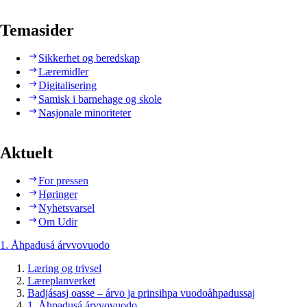
Temasider
Sikkerhet og beredskap
Læremidler
Digitalisering
Samisk i barnehage og skole
Nasjonale minoriteter
Aktuelt
For pressen
Høringer
Nyhetsvarsel
Om Udir
1. Åhpadusá árvvovuodo
Læring og trivsel
Læreplanverket
Badjásasj oasse – árvo ja prinsihpa vuodoåhpadussaj
1. Åhpadusá árvvovuodo