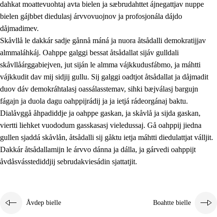
dahkat moattevuohtaj avta bielen ja sæbrudahttet ájnegattjav nuppe
bielen gájbbet diedulasj árvvovuojnov ja profosjonála dájdo
dåjmadimev.
Skåvllå le dakkár sadje gånnå máná ja nuora åtsådalli demokratijjav
almmaláhkáj. Oahppe galggi bessat åtsådallat sijáv gulldali
skåvllåárggabiejven, jut siján le almma vájkkudusfábmo, ja máhtti
vájkkudit dav mij sidjij gullu. Sij galggi oadtjot åtsådallat ja dåjmadit
duov dáv demokráhtalasj oassálasstemav, sihki bæjválasj bargujn
fágajn ja duola dagu oahppijrádij ja ja ietjá rádeorgánaj baktu.
Dialåvggå åhpadiddje ja oahppe gaskan, ja skåvlå ja sijda gaskan,
viertti liehket vuododum gasskasasj vieledussaj. Gå oahppij jiedna
gullen sjaddá skåvlån, åtsådalli sij gåktu ietja máhtti diedulattjat válljit.
Dakkár åtsådallamijn le árvvo dánna ja dálla, ja gárvedi oahppijt
åvdåsvásstediddjij sebrudakviesádin sjattatjit.
Åvdep bielle
Boahtte bielle