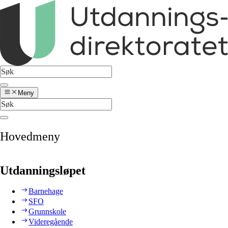
Meny
Hovedmeny
Utdanningsløpet
Barnehage
SFO
Grunnskole
Videregående