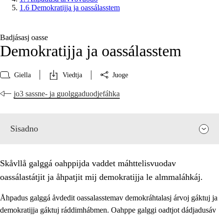
1.6 Demokratijja ja oassálasstem
Badjásasj oasse
Demokratijja ja oassálasstem
Giella
Viedtja
Juoge
jo3 sassne- ja guolggaduodjefáhka
Sisadno
Skåvllå galggá oahppijda vaddet máhttelisvuodav
oassálastátjit ja åhpatjit mij demokratijja le almmaláhkáj.
Åhpadus galggá åvdedit oassalasstemav demokráhtalasj árvoj gáktuj ja
demokratijja gáktuj ráddimhábmen. Oahppe galggi oadtjot dádjadusáv