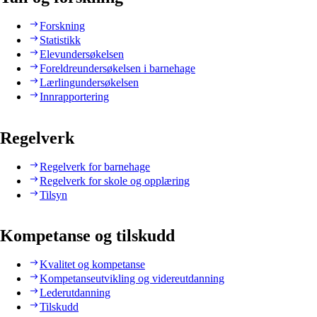
Forskning
Statistikk
Elevundersøkelsen
Foreldreundersøkelsen i barnehage
Lærlingundersøkelsen
Innrapportering
Regelverk
Regelverk for barnehage
Regelverk for skole og opplæring
Tilsyn
Kompetanse og tilskudd
Kvalitet og kompetanse
Kompetanseutvikling og videreutdanning
Lederutdanning
Tilskudd