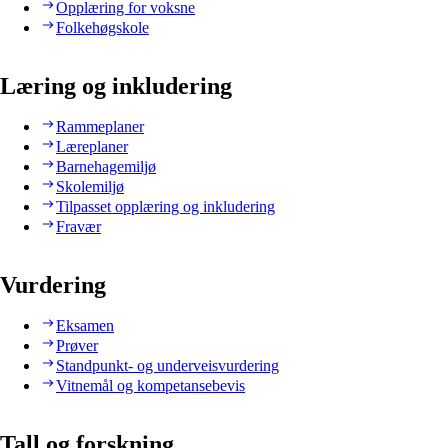
Opplæring for voksne
Folkehøgskole
Læring og inkludering
Rammeplaner
Læreplaner
Barnehagemiljø
Skolemiljø
Tilpasset opplæring og inkludering
Fravær
Vurdering
Eksamen
Prøver
Standpunkt- og underveisvurdering
Vitnemål og kompetansebevis
Tall og forskning