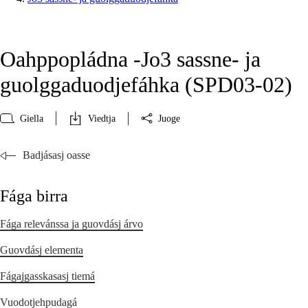
Oahppopládna -Jo3 sassne- ja
guolggaduodjefáhka (SPD03‑02)
Giella
Viedtja
Juoge
Badjásasj oasse
Fága birra
Fága relevánssa ja guovdásj árvo
Guovdásj elementa
Fágajgasskasasj tiemá
Vuodotjehpudagá