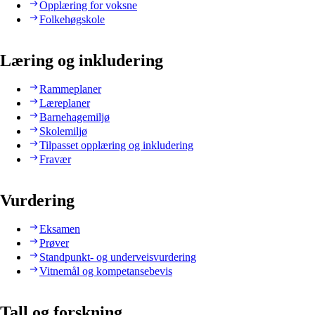
Opplæring for voksne
Folkehøgskole
Læring og inkludering
Rammeplaner
Læreplaner
Barnehagemiljø
Skolemiljø
Tilpasset opplæring og inkludering
Fravær
Vurdering
Eksamen
Prøver
Standpunkt- og underveisvurdering
Vitnemål og kompetansebevis
Tall og forskning