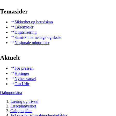
Temasider
Sikkerhet og beredskap
Læremidler
Digitalisering
Samisk i barnehage og skole
Nasjonale minoriteter
Aktuelt
For pressen
Høringer
Nyhetsvarsel
Om Udir
Oahppoplána
Læring og trivsel
Læreplanverket
Oahppoplána
Jo3 sassne- ja guolggaduodjefáhka