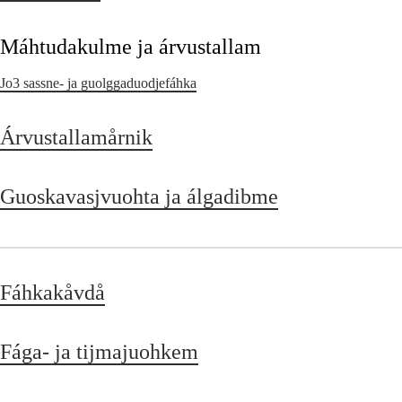
Máhtudakulme ja árvustallam
Jo3 sassne- ja guolggaduodjefáhka
Árvustallamårnik
Guoskavasjvuohta ja álgadibme
Fáhkakåvdå
Fága- ja tijmajuohkem