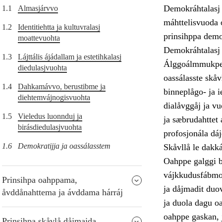
Demokráhtalasj 
1.1
Almasjárvvo
máhttelisvuoda o
1.2
Identitiehtta ja kultuvralasj
prinsihppa demo
moattevuohta
Demokráhtalasj 
1.3
Lájttális ájádallam ja estetihkalasj
Álggoálmmukpers
diedulasjvuohta
oassálasste skåv
1.4
Dahkamávvo, berustibme ja
binneplågo- ja i
diehtemvájnogisvuohta
dialåvggåj ja v
1.5
Vieledus luonnduj ja
ja sæbrudahttet 
birásdiedulasjvuohta
profosjonála dá
1.6
Demokratijja ja oassálasstem
Skåvllå le dakk
Oahppe galggi be
vájkkudusfábmo, 
Prinsihpa oahppama,
ja dåjmadit duo
åvddånahttema ja ávddama hárráj
ja duola dagu oa
oahppe gaskan, j
Prinsihpa skåvlå dåjmajda