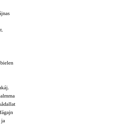
ájnas
t.
bielen
hkáj.
e almma
sådallat
fágajn
 ja