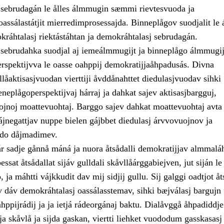
sebrudagán le ålles álmmugin sæmmi rievtesvuoda ja
assálastátjit mierredimprosessajda. Binneplågov suodjalit le 
kráhtalasj riektástáhtan ja demokráhtalasj sebrudagán.
sebrudahka suodjal aj iemeálmmugijt ja binneplågo álmmugij
pektijvva le oasse oahppij demokratijjaåhpadusás. Divna
llåaktisasjvuodan vierttiji åvddånahttet diedulasjvuodav sihki
eneplågoperspektijvaj hárraj ja dahkat sajev aktisasjbargguj,
uojnoj moattevuohtaj. Barggo sajev dahkat moattevuohtaj avta 
ájnegattjav nuppe bielen gájbbet diedulasj árvvovuojnov ja
jdo dåjmadimev.
ár sadje gånnå máná ja nuora åtsådalli demokratijjav almmalá
ssat åtsådallat sijáv gulldali skåvllåárggabiejven, jut siján l
ja máhtti vájkkudit dav mij sidjij gullu. Sij galggi oadtjot åt
v dáv demokráhtalasj oassálasstemav, sihki bæjválasj bargujn 
hppijrádij ja ja ietjá rádeorgánaj baktu. Dialåvggå åhpadiddje
a skåvlå ja sijda gaskan, viertti liehket vuododum gasskasasj