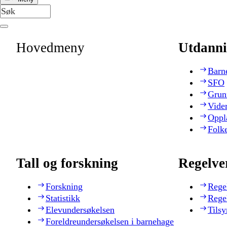
Hovedmeny
Utdanni
Barn
SFO
Grun
Vide
Oppl
Folk
Tall og forskning
Regelve
Forskning
Rege
Statistikk
Rege
Elevundersøkelsen
Tilsy
Foreldreundersøkelsen i barnehage