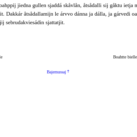
oahppij jiedna gullen sjaddá skåvlån, åtsådalli sij gåktu ietja 
ljit. Dakkár åtsådallamijn le árvvo dánna ja dálla, ja gárvedi oa
ij sebrudakviesádin sjattatjit.
le
Boahtte biell
Bajemussaj