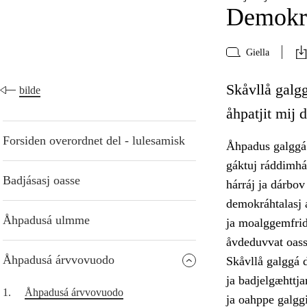
Demokra
Giella
Skåvllå galgg
bilde
åhpatjit mij 
Forsiden overordnet del - lulesamisk
Åhpadus galggá 
gáktuj ráddimhá
Badjásasj oasse
hárráj ja dárbov
demokráhtalasj á
Åhpadusá ulmme
ja moalggemfridd
åvdeduvvat oass
Åhpadusá árvvovuodo
Skåvllå galggá d
ja badjelgæhttja
1.
Åhpadusá árvvovuodo
ja oahppe galggi