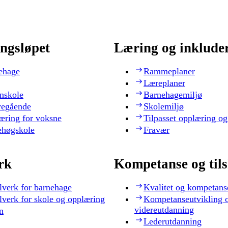
ngsløpet
Læring og inklude
ehage
Rammeplaner
Læreplaner
nskole
Barnehagemiljø
regående
Skolemiljø
æring for voksne
Tilpasset opplæring og
ehøgskole
Fravær
rk
Kompetanse og til
lverk for barnehage
Kvalitet og kompetans
lverk for skole og opplæring
Kompetanseutvikling 
videreutdanning
n
Lederutdanning