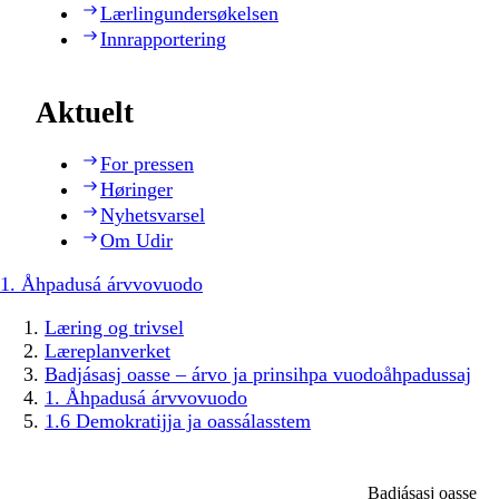
Lærlingundersøkelsen
Innrapportering
Aktuelt
For pressen
Høringer
Nyhetsvarsel
Om Udir
1. Åhpadusá árvvovuodo
Læring og trivsel
Læreplanverket
Badjásasj oasse – árvo ja prinsihpa vuodoåhpadussaj
1. Åhpadusá árvvovuodo
1.6 Demokratijja ja oassálasstem
Badjásasj oasse