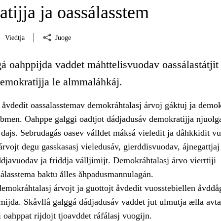
tijja ja oassálasstem
Viedtja
Juoge
á oahppijda vaddet máhttelisvuodav oassálastátjit 
demokratijja le almmaláhkáj.
åvdedit oassalasstemav demokráhtalasj árvoj gáktuj ja demokr
bmen. Oahppe galggi oadtjot dádjadusáv demokratijja njuolg
 dajs. Sebrudagás oasev válldet máksá vieledit ja dåhkkidit v
rvojt degu gasskasasj vieledusáv, gierddisvuodav, ájnegattjaj
javuodav ja friddja válljimijt. Demokráhtalasj árvo vierttiji
álasstema baktu ålles åhpadusmannulagán.
emokráhtalasj árvojt ja guottojt åvdedit vuosstebiellen åvddå
mijda. Skåvllå galggá dádjadusáv vaddet jut ulmutja ælla avta
 oahppat rijdojt tjoavddet ráfálasj vuogijn.