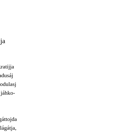
ja
atijja
adusáj
uodulasj
 jáhko-
gáttojda
lágátja,