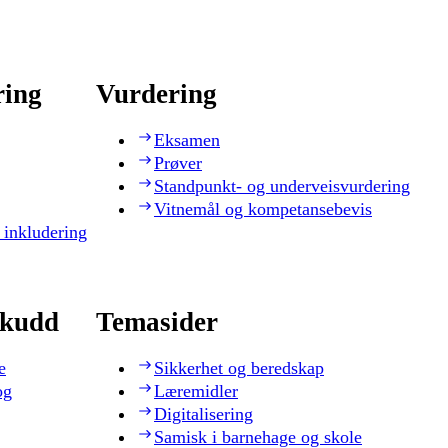
ring
Vurdering
Eksamen
Prøver
Standpunkt- og underveisvurdering
Vitnemål og kompetansebevis
 inkludering
skudd
Temasider
e
Sikkerhet og beredskap
og
Læremidler
Digitalisering
Samisk i barnehage og skole