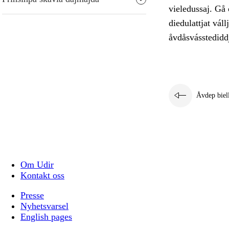
vieledussaj. Gå 
diedulattjat vál
åvdåsvásstediddj
Åvdep biel
Om Udir
Kontakt oss
Presse
Nyhetsvarsel
English pages