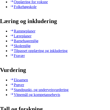
Opplæring for voksne
Folkehøgskole
Læring og inkludering
Rammeplaner
Læreplaner
Barnehagemiljø
Skolemiljø
Tilpasset opplæring og inkludering
Fravær
Vurdering
Eksamen
Prøver
Standpunkt- og underveisvurdering
Vitnemål og kompetansebevis
Tall og forskning