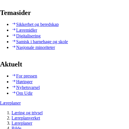
Temasider
Sikkerhet og beredskap
Læremidler
Digitalisering
Samisk i barnehage og skole
Nasjonale minoriteter
Aktuelt
For pressen
Høringer
Nyhetsvarsel
Om Udir
Læreplaner
Læring og trivsel
Læreplanverket
Læreplaner
Bilde