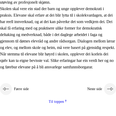
utøving av profesjonelt skjønn.
Skolen skal vere ein stad der barn og unge opplever demokrati i
praksis. Elevane skal erfare at dei blir lytta til i skolekvardagen, at dei
har reell innverknad, og at dei kan påverke det som vedkjem dei. Dei
skal få erfaring med og praktisere ulike former for demokratisk
deltaking og medverknad, både i det daglege arbeidet i faga og
gjennom til dømes elevråd og andre rådsorgan. Dialogen mellom lærar
og elev, og mellom skole og heim, må vere basert på gjensidig respekt.
Når stemma til elevane blir høyrd i skolen, opplever dei korleis dei
sjølv kan ta eigne bevisste val. Slike erfaringar har ein verdi her og no
og førebur elevane på å bli ansvarlege samfunnsborgarar.
Førre side
Neste side
Til toppen