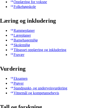
Opplæring for voksne
Folkehøgskole
Læring og inkludering
Rammeplaner
Læreplaner
Barnehagemiljø
Skolemiljø
Tilpasset opplæring og inkludering
Fravær
Vurdering
Eksamen
Prøver
Standpunkt- og underveisvurdering
Vitnemål og kompetansebevis
Tall og forskning