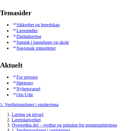
Temasider
Sikkerhet og beredskap
Læremidler
Digitalisering
Samisk i barnehage og skole
Nasjonale minoriteter
Aktuelt
For pressen
Høringer
Nyhetsvarsel
Om Udir
1. Verdigrunnlaget i opplæringa
Læring og trivsel
Læreplanverket
Overordna del – verdiar og prinsipp for grunnopplæringa
1. Verdigrunnlaget i opplæringa