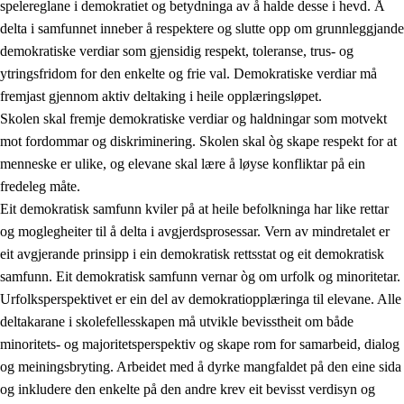
spelereglane i demokratiet og betydninga av å halde desse i hevd. Å
delta i samfunnet inneber å respektere og slutte opp om grunnleggjande
demokratiske verdiar som gjensidig respekt, toleranse, trus- og
ytringsfridom for den enkelte og frie val. Demokratiske verdiar må
1.
Verdigrunnlaget i opplæringa
fremjast gjennom aktiv deltaking i heile opplæringsløpet.
1.1
Menneskeverdet
Skolen skal fremje demokratiske verdiar og haldningar som motvekt
mot fordommar og diskriminering. Skolen skal òg skape respekt for at
1.2
Identitet og kulturelt mangfald
menneske er ulike, og elevane skal lære å løyse konfliktar på ein
1.3
Kritisk tenking og etisk bevisstheit
fredeleg måte.
Eit demokratisk samfunn kviler på at heile befolkninga har like rettar
1.4
Skaparglede, engasjement og utforskartrong
og moglegheiter til å delta i avgjerdsprosessar. Vern av mindretalet er
1.5
Respekt for naturen og miljøbevisstheit
eit avgjerande prinsipp i ein demokratisk rettsstat og eit demokratisk
samfunn. Eit demokratisk samfunn vernar òg om urfolk og minoritetar.
1.6
Demokrati og medverknad
Urfolksperspektivet er ein del av demokratiopplæringa til elevane. Alle
deltakarane i skolefellesskapen må utvikle bevisstheit om både
minoritets- og majoritetsperspektiv og skape rom for samarbeid, dialog
og meiningsbryting. Arbeidet med å dyrke mangfaldet på den eine sida
og inkludere den enkelte på den andre krev eit bevisst verdisyn og