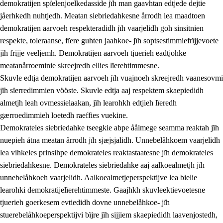
demokratijen spïelenjoelkedasside jïh man gaavhtan edtjede dejtie
jåerhkedh nuhtjedh. Meatan siebriedahkesne årrodh lea maadtoen
demokratijen aarvoeh respekteradidh jïh vaarjelidh goh sinsitnien
respekte, toleraanse, fïere guhten jaahkoe- jïh soptsestimmiefrïjjevoete
1.
Lïerehtimmien aarvoevåarome
jïh frijje veeljemh. Demokratijen aarvoeh tjuerieh eadtjohke
1.1
Almetjeaarvoe
meatanårroeminie skreejredh ellies lïerehtimmesne.
Skuvle edtja demokratijen aarvoeh jïh vuajnoeh skreejredh vaanesovmi
1.2
Identiteete jïh kulturellen gellievoete
jïh sïerredimmien vööste. Skuvle edtja aaj respektem skaepiedidh
1.3
Laejhtehks ussjedimmie jïh etihkeles vuajnoe
almetjh leah ovmessielaakan, jïh learohkh edtjieh lïeredh
gærroedimmieh loetedh raeffies vuekine.
1.4
Skaepiedimmievoeteaavoe, eadtjohkevoete jïh
Demokrateles siebriedahke tseegkie abpe åålmege seamma reaktah jïh
goerehtimmievæljoe
nuepieh åtna meatan årrodh jïh sjæjsjalidh. Unnebelåhkoem vaarjelidh
1.5
Eatnemem krööhkestidh jïh byjresegoerkesevoete
lea vihkeles prinsihpe demokrateles reaktastaatesne jïh demokrateles
siebriedahkesne. Demokrateles siebriedahke aaj aalkoealmetjh jïh
1.6
Demokratije jïh meatanårrome
unnebelåhkoeh vaarjelidh. Aalkoealmetjeperspektijve lea bielie
learohki demokratijelïerehtimmeste. Gaajhkh skuvleektievoetesne
tjuerieh goerkesem evtiedidh dovne unnebelåhkoe- jïh
stuerebelåhkoeperspektijvi bïjre jïh sijjiem skaepiedidh laavenjostedh,