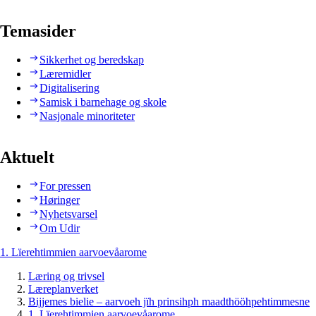
Temasider
Sikkerhet og beredskap
Læremidler
Digitalisering
Samisk i barnehage og skole
Nasjonale minoriteter
Aktuelt
For pressen
Høringer
Nyhetsvarsel
Om Udir
1. Lïerehtimmien aarvoevåarome
Læring og trivsel
Læreplanverket
Bijjemes bielie – aarvoeh jïh prinsihph maadthööhpehtimmesne
1. Lïerehtimmien aarvoevåarome