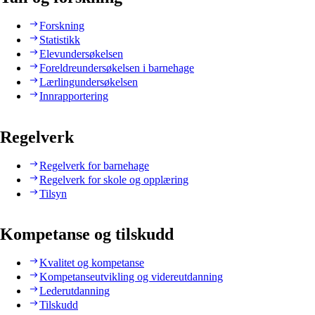
Forskning
Statistikk
Elevundersøkelsen
Foreldreundersøkelsen i barnehage
Lærlingundersøkelsen
Innrapportering
Regelverk
Regelverk for barnehage
Regelverk for skole og opplæring
Tilsyn
Kompetanse og tilskudd
Kvalitet og kompetanse
Kompetanseutvikling og videreutdanning
Lederutdanning
Tilskudd