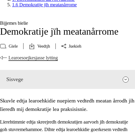
1.6 Demokratije jïh meatanårrome
Bijjemes bielie
Demokratije jïh meatanårrome
Gïele
Veedtjh
Juekieh
Learoesoejkesjasse lytting
Sisvege
Skuvle edtja learoehkidie nuepiem vedtedh meatan årrodh jïh
lïeredh mij demokratije lea praksisisnie.
Lïerehtimmie edtja skreejredh demokratijen aarvoeh jïh demokratije
goh stuvremehammoe. Dïhte edtja learoehkidie goerkesem vedtedh