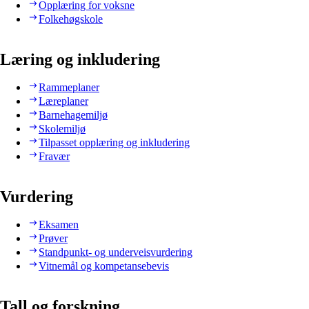
Opplæring for voksne
Folkehøgskole
Læring og inkludering
Rammeplaner
Læreplaner
Barnehagemiljø
Skolemiljø
Tilpasset opplæring og inkludering
Fravær
Vurdering
Eksamen
Prøver
Standpunkt- og underveisvurdering
Vitnemål og kompetansebevis
Tall og forskning