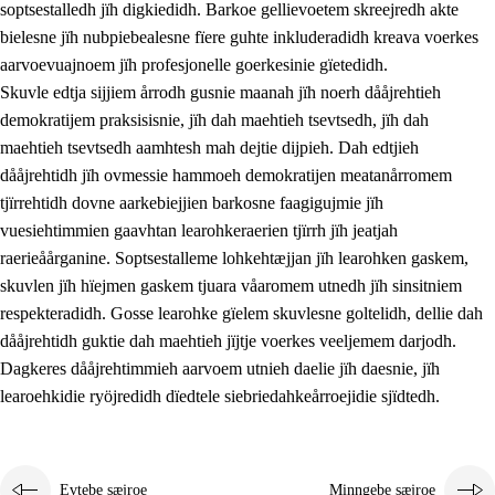
soptsestalledh jïh digkiedidh. Barkoe gellievoetem skreejredh akte
bielesne jïh nubpiebealesne fïere guhte inkluderadidh kreava voerkes
aarvoevuajnoem jïh profesjonelle goerkesinie gïetedidh.
Skuvle edtja sijjiem årrodh gusnie maanah jïh noerh dååjrehtieh
demokratijem praksisisnie, jïh dah maehtieh tsevtsedh, jïh dah
maehtieh tsevtsedh aamhtesh mah dejtie dijpieh. Dah edtjieh
dååjrehtidh jïh ovmessie hammoeh demokratijen meatanårromem
tjïrrehtidh dovne aarkebiejjien barkosne faagigujmie jïh
vuesiehtimmien gaavhtan learohkeraerien tjïrrh jïh jeatjah
raerieåårganine. Soptsestalleme lohkehtæjjan jïh learohken gaskem,
skuvlen jïh hïejmen gaskem tjuara våaromem utnedh jïh sinsitniem
respekteradidh. Gosse learohke gïelem skuvlesne goltelidh, dellie dah
dååjrehtidh guktie dah maehtieh jïjtje voerkes veeljemem darjodh.
Dagkeres dååjrehtimmieh aarvoem utnieh daelie jïh daesnie, jïh
learoehkidie ryöjredidh dïedtele siebriedahkeårroejidie sjïdtedh.
Evtebe sæjroe
Minngebe sæjroe