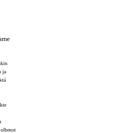
eame
hkin
 ja
ktá
kte
n
 olbmot