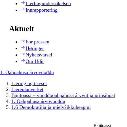
Lærlingundersøkelsen
Innrapportering
Aktuelt
For pressen
Høringer
Nyhetsvarsel
Om Udir
1. Oahpahusa árvovuođđu
Læring og trivsel
Læreplanverket
Bajitoassi – vuođđooahpahusa árvvut ja prinsihpat
1. Oahpahusa árvovuođđu
1.6 Demokratiija ja mielváikkuheapmi
Bajitoassi