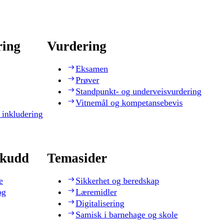
ring
Vurdering
Eksamen
Prøver
Standpunkt- og underveisvurdering
Vitnemål og kompetansebevis
 inkludering
skudd
Temasider
e
Sikkerhet og beredskap
og
Læremidler
Digitalisering
Samisk i barnehage og skole