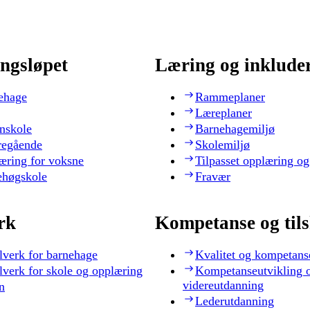
ngsløpet
Læring og inklude
ehage
Rammeplaner
Læreplaner
nskole
Barnehagemiljø
regående
Skolemiljø
æring for voksne
Tilpasset opplæring og
ehøgskole
Fravær
rk
Kompetanse og til
lverk for barnehage
Kvalitet og kompetans
lverk for skole og opplæring
Kompetanseutvikling 
videreutdanning
n
Lederutdanning