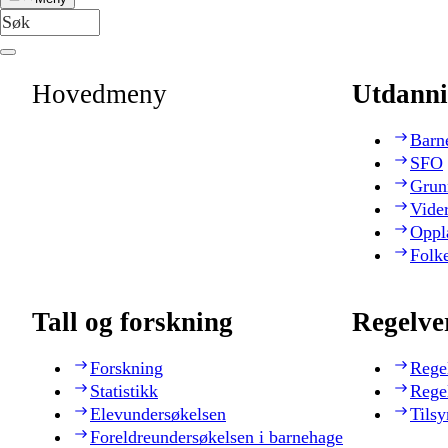
Hovedmeny
Utdanni
Barn
SFO
Grun
Vide
Oppl
Folk
Tall og forskning
Regelve
Forskning
Rege
Statistikk
Rege
Elevundersøkelsen
Tilsy
Foreldreundersøkelsen i barnehage