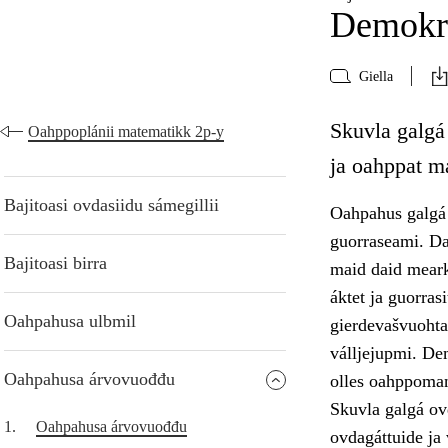
Demokra
Giella
Skuvla galgá
Oahppoplánii matematikk 2p-y
ja oahppat m
Bajitoasi ovdasiidu sámegillii
Oahpahus galgá 
guorraseami. Da
Bajitoasi birra
maid daid meark
áktet ja guorra
Oahpahusa ulbmil
gierdevašvuohta,
válljejupmi. Dem
Oahpahusa árvovuođđu
olles oahppoma
Skuvla galgá ov
1.
Oahpahusa árvovuođđu
ovdagáttuide ja