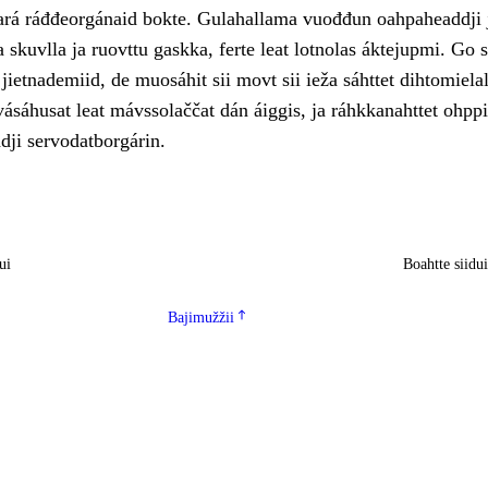
eará ráđđeorgánaid bokte. Gulahallama vuođđun oahpaheaddji 
 skuvlla ja ruovttu gaskka, ferte leat lotnolas áktejupmi. Go 
 jietnademiid, de muosáhit sii movt sii ieža sáhttet dihtomiela
vásáhusat leat mávssolaččat dán áiggis, ja ráhkkanahttet ohppi
dji servodatborgárin.
ui
Boahtte siidu
Bajimužžii