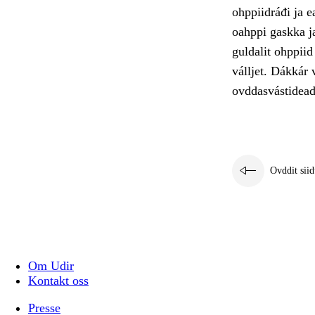
ohppiidráđi ja 
oahppi gaskka ja
guldalit ohppiid
válljet. Dákkár 
ovddasvástidead
Ovddit siid
Om Udir
Kontakt oss
Presse