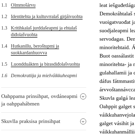
leat iešguđetlág
1.1
Olmmošárvu
Demokráhtalaš s
1.2
Identitehta ja kultuvrralaš girjáivuohta
vuoigatvuođat j
1.3
Kritihkalaš jurddašeapmi ja ehtalaš
suodjaleapmi lea
diđolašvuohta
servodagas. Dem
1.4
Hutkanillu, beroštupmi ja
minoritehtaid. 
suokkardanhuovva
Buot oassálastit
minoritehta- ja m
1.5
Luondduákten ja birasdiđolašvuohta
gulahallamii ja 
1.6
Demokratiija ja mielváikkuheapmi
dáfus fátmmasti
árvvoštannávcc
Oahppama prinsihpat, ovdáneapmi
Skuvla galgá le
ja oahppahábmen
Oahppit galget s
váikkuhanvejolaš
Skuvlla praksisa prinsihpat
galget vásihit j
váikkuhanmállii