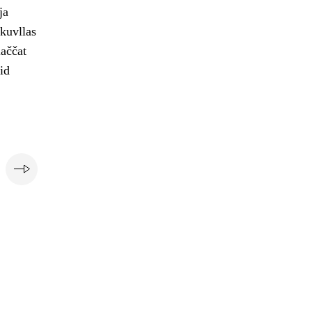
ja
skuvllas
laččat
id
i