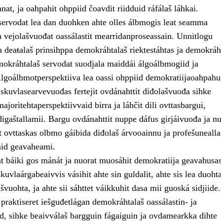
anat, ja oahpahit ohppiid čoavdit riidduid ráfálaš láhkai.
ervodat lea dan duohken ahte olles álbmogis leat seamma
a vejolašvuođat oassálastit mearridanproseassain. Unnitlogu
 deaŧalaš prinsihppa demokráhtalaš riektestáhtas ja demokráh
okráhtalaš servodat suodjala maiddái álgoálbmogiid ja
Álgoálbmotperspektiiva lea oassi ohppiid demokratiijaoahpahu
 skuvlasearvevuođas fertejit ovdánahttit diđolašvuođa sihke
ajoritehtaperspektiivvaid birra ja láhčit dili ovttasbargui,
digaštallamii. Bargu ovdánahttit nuppe dáfus girjáivuođa ja n
t ovttaskas olbmo gáibida diđolaš árvooainnu ja profešunealla
aid geavaheami.
at báiki gos mánát ja nuorat muosáhit demokratiija geavahusas
kuvlaárgabeaivvis vásihit ahte sin guldalit, ahte sis lea duoht
vuohta, ja ahte sii sáhttet váikkuhit dasa mii guoská sidjiide.
a praktiseret iešguđetlágan demokráhtalaš oassálastin- ja
d, sihke beaivválaš bargguin fágaiguin ja ovdamearkka dihte