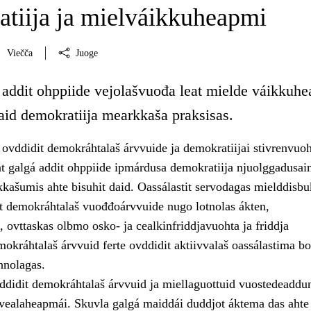
tiija ja mielváikkuheapmi
Viečča
Juoge
 addit ohppiide vejolašvuođa leat mielde váikkuh
aid demokratiija mearkkaša praksisas.
ovddidit demokráhtalaš árvvuide ja demokratiijai stivrenvuo
t galgá addit ohppiide ipmárdusa demokratiija njuolggadusain
kašumis ahte bisuhit daid. Oassálastit servodagas mielddisbu
sit demokráhtalaš vuođđoárvvuide nugo lotnolas ákten,
 ovttaskas olbmo osko- ja cealkinfriddjavuohta ja friddja
okráhtalaš árvvuid ferte ovddidit aktiivvalaš oassálastima bo
nnolagas.
ddidit demokráhtalaš árvvuid ja miellaguottuid vuostedeaddu
 vealaheapmái. Skuvla galgá maiddái duddjot áktema das ahte