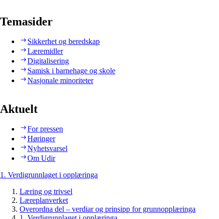
Temasider
Sikkerhet og beredskap
Læremidler
Digitalisering
Samisk i barnehage og skole
Nasjonale minoriteter
Aktuelt
For pressen
Høringer
Nyhetsvarsel
Om Udir
1. Verdigrunnlaget i opplæringa
Læring og trivsel
Læreplanverket
Overordna del – verdiar og prinsipp for grunnopplæringa
1. Verdigrunnlaget i opplæringa