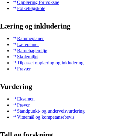
Opplæring for voksne
Folkehøgskole
Læring og inkludering
Rammeplaner
Læreplaner
Barnehagemiljø
Skolemiljø
Tilpasset opplæring og inkludering
Fravær
Vurdering
Eksamen
Prøver
Standpunkt- og underveisvurdering
Vitnemål og kompetansebevis
Tall og forskning