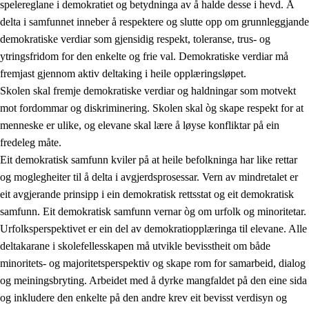
spelereglane i demokratiet og betydninga av å halde desse i hevd. Å
delta i samfunnet inneber å respektere og slutte opp om grunnleggjande
demokratiske verdiar som gjensidig respekt, toleranse, trus- og
ytringsfridom for den enkelte og frie val. Demokratiske verdiar må
1.
Verdigrunnlaget i opplæringa
fremjast gjennom aktiv deltaking i heile opplæringsløpet.
1.1
Menneskeverdet
Skolen skal fremje demokratiske verdiar og haldningar som motvekt
mot fordommar og diskriminering. Skolen skal òg skape respekt for at
1.2
Identitet og kulturelt mangfald
menneske er ulike, og elevane skal lære å løyse konfliktar på ein
1.3
Kritisk tenking og etisk bevisstheit
fredeleg måte.
Eit demokratisk samfunn kviler på at heile befolkninga har like rettar
1.4
Skaparglede, engasjement og utforskartrong
og moglegheiter til å delta i avgjerdsprosessar. Vern av mindretalet er
1.5
Respekt for naturen og miljøbevisstheit
eit avgjerande prinsipp i ein demokratisk rettsstat og eit demokratisk
samfunn. Eit demokratisk samfunn vernar òg om urfolk og minoritetar.
1.6
Demokrati og medverknad
Urfolksperspektivet er ein del av demokratiopplæringa til elevane. Alle
deltakarane i skolefellesskapen må utvikle bevisstheit om både
minoritets- og majoritetsperspektiv og skape rom for samarbeid, dialog
og meiningsbryting. Arbeidet med å dyrke mangfaldet på den eine sida
og inkludere den enkelte på den andre krev eit bevisst verdisyn og