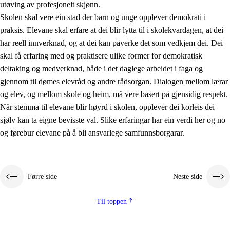
utøving av profesjonelt skjønn.
Skolen skal vere ein stad der barn og unge opplever demokrati i
praksis. Elevane skal erfare at dei blir lytta til i skolekvardagen, at dei
har reell innverknad, og at dei kan påverke det som vedkjem dei. Dei
skal få erfaring med og praktisere ulike former for demokratisk
deltaking og medverknad, både i det daglege arbeidet i faga og
gjennom til dømes elevråd og andre rådsorgan. Dialogen mellom lærar
og elev, og mellom skole og heim, må vere basert på gjensidig respekt.
Når stemma til elevane blir høyrd i skolen, opplever dei korleis dei
sjølv kan ta eigne bevisste val. Slike erfaringar har ein verdi her og no
og førebur elevane på å bli ansvarlege samfunnsborgarar.
Førre side
Neste side
Til toppen