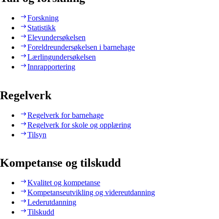
Forskning
Statistikk
Elevundersøkelsen
Foreldreundersøkelsen i barnehage
Lærlingundersøkelsen
Innrapportering
Regelverk
Regelverk for barnehage
Regelverk for skole og opplæring
Tilsyn
Kompetanse og tilskudd
Kvalitet og kompetanse
Kompetanseutvikling og videreutdanning
Lederutdanning
Tilskudd