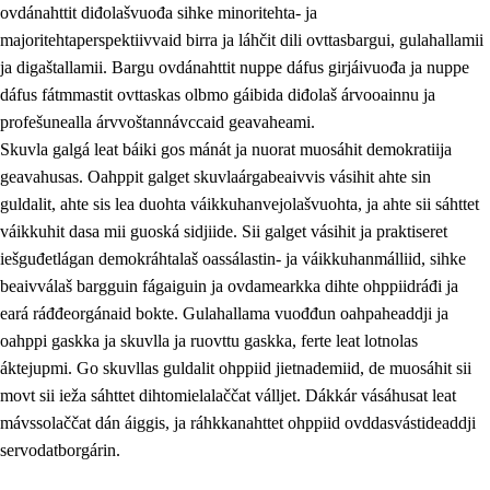
ovdánahttit diđolašvuođa sihke minoritehta- ja
majoritehtaperspektiivvaid birra ja láhčit dili ovttasbargui, gulahallamii
ja digaštallamii. Bargu ovdánahttit nuppe dáfus girjáivuođa ja nuppe
dáfus fátmmastit ovttaskas olbmo gáibida diđolaš árvooainnu ja
profešunealla árvvoštannávccaid geavaheami.
Skuvla galgá leat báiki gos mánát ja nuorat muosáhit demokratiija
geavahusas. Oahppit galget skuvlaárgabeaivvis vásihit ahte sin
guldalit, ahte sis lea duohta váikkuhanvejolašvuohta, ja ahte sii sáhttet
váikkuhit dasa mii guoská sidjiide. Sii galget vásihit ja praktiseret
iešguđetlágan demokráhtalaš oassálastin- ja váikkuhanmálliid, sihke
beaivválaš bargguin fágaiguin ja ovdamearkka dihte ohppiidráđi ja
eará ráđđeorgánaid bokte. Gulahallama vuođđun oahpaheaddji ja
oahppi gaskka ja skuvlla ja ruovttu gaskka, ferte leat lotnolas
áktejupmi. Go skuvllas guldalit ohppiid jietnademiid, de muosáhit sii
movt sii ieža sáhttet dihtomielalaččat válljet. Dákkár vásáhusat leat
mávssolaččat dán áiggis, ja ráhkkanahttet ohppiid ovddasvástideaddji
servodatborgárin.