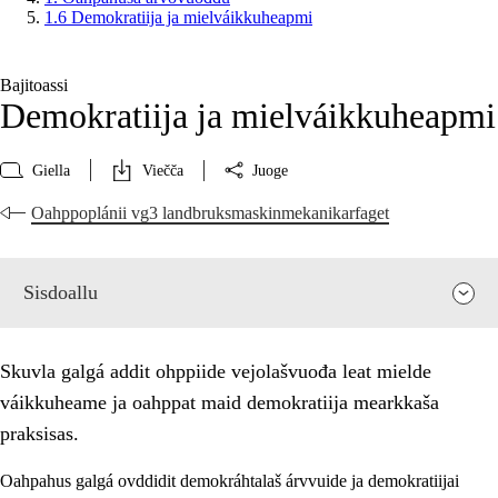
1.6 Demokratiija ja mielváikkuheapmi
Bajitoassi
Demokratiija ja mielváikkuheapmi
Giella
Viečča
Juoge
Oahppoplánii vg3 landbruksmaskinmekanikarfaget
Sisdoallu
Skuvla galgá addit ohppiide vejolašvuođa leat mielde
váikkuheame ja oahppat maid demokratiija mearkkaša
praksisas.
Oahpahus galgá ovddidit demokráhtalaš árvvuide ja demokratiijai