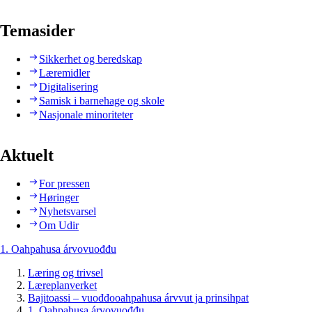
Temasider
Sikkerhet og beredskap
Læremidler
Digitalisering
Samisk i barnehage og skole
Nasjonale minoriteter
Aktuelt
For pressen
Høringer
Nyhetsvarsel
Om Udir
1. Oahpahusa árvovuođđu
Læring og trivsel
Læreplanverket
Bajitoassi – vuođđooahpahusa árvvut ja prinsihpat
1. Oahpahusa árvovuođđu