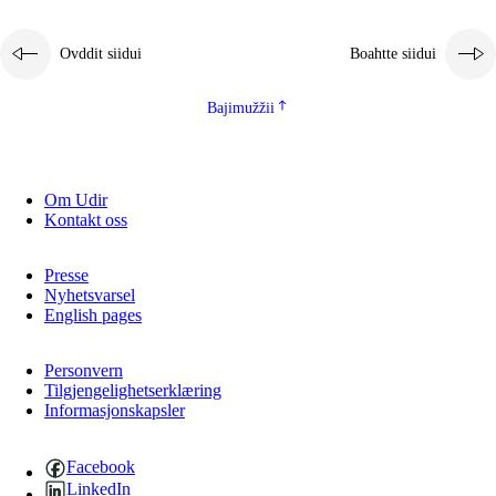
Ovddit siidui
Boahtte siidui
Bajimužžii
Om Udir
Kontakt oss
Presse
Nyhetsvarsel
English pages
Personvern
Tilgjengelighetserklæring
Informasjonskapsler
Facebook
LinkedIn