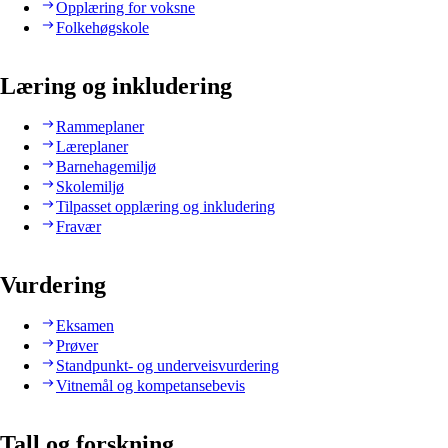
Opplæring for voksne
Folkehøgskole
Læring og inkludering
Rammeplaner
Læreplaner
Barnehagemiljø
Skolemiljø
Tilpasset opplæring og inkludering
Fravær
Vurdering
Eksamen
Prøver
Standpunkt- og underveisvurdering
Vitnemål og kompetansebevis
Tall og forskning