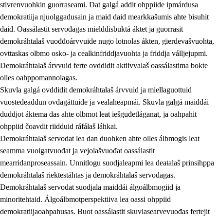
stivrenvuohkin guorraseami. Dat galgá addit ohppiide ipmárdusa
demokratiija njuolggadusain ja maid daid mearkkašumis ahte bisuhit
daid. Oassálastit servodagas mielddisbuktá áktet ja guorrasit
demokráhtalaš vuođđoárvvuide nugo lotnolas ákten, gierdevašvuohta,
1.
Oahpahusa árvovuođđu
ovttaskas olbmo osko- ja cealkinfriddjavuohta ja friddja válljejupmi.
1.1
Olmmošárvu
Demokráhtalaš árvvuid ferte ovddidit aktiivvalaš oassálastima bokte
olles oahppomannolagas.
1.2
Identitehta ja kultuvrralaš girjáivuohta
Skuvla galgá ovddidit demokráhtalaš árvvuid ja miellaguottuid
1.3
Kritihkalaš jurddašeapmi ja ehtalaš diđolašvuohta
vuostedeaddun ovdagáttuide ja vealaheapmái. Skuvla galgá maiddái
duddjot áktema das ahte olbmot leat iešguđetláganat, ja oahpahit
1.4
Hutkanillu, beroštupmi ja suokkardanhuovva
ohppiid čoavdit riidduid ráfálaš láhkai.
1.5
Luondduákten ja birasdiđolašvuohta
Demokráhtalaš servodat lea dan duohken ahte olles álbmogis leat
seamma vuoigatvuođat ja vejolašvuođat oassálastit
1.6
Demokratiija ja mielváikkuheapmi
mearridanproseassain. Unnitlogu suodjaleapmi lea deaŧalaš prinsihppa
demokráhtalaš riektestáhtas ja demokráhtalaš servodagas.
Demokráhtalaš servodat suodjala maiddái álgoálbmogiid ja
minoritehtaid. Álgoálbmotperspektiiva lea oassi ohppiid
demokratiijaoahpahusas. Buot oassálastit skuvlasearvevuođas fertejit