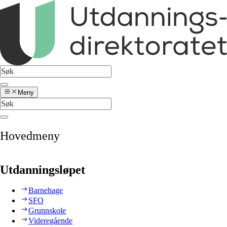
Meny
Hovedmeny
Utdanningsløpet
Barnehage
SFO
Grunnskole
Videregående