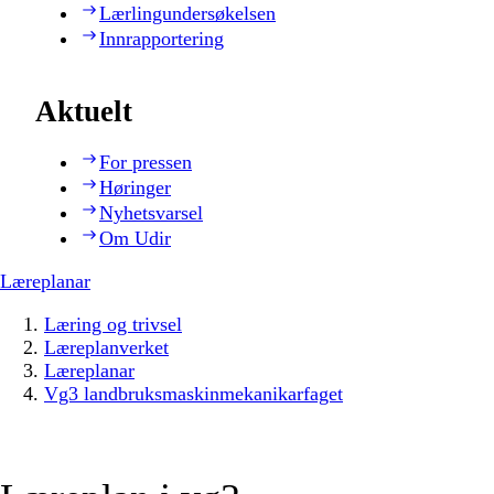
Lærlingundersøkelsen
Innrapportering
Aktuelt
For pressen
Høringer
Nyhetsvarsel
Om Udir
Læreplanar
Læring og trivsel
Læreplanverket
Læreplanar
Vg3 landbruksmaskinmekanikarfaget