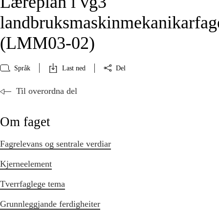
Læreplan i vg3
landbruksmaskinmekanikarfag
(LMM03‑02)
Språk
Last ned
Del
Til overordna del
Om faget
Fagrelevans og sentrale verdiar
Kjerneelement
Tverrfaglege tema
Grunnleggjande ferdigheiter