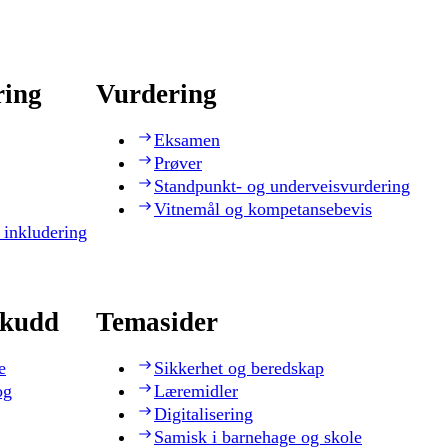
ring
Vurdering
Eksamen
Prøver
Standpunkt- og underveisvurdering
Vitnemål og kompetansebevis
 inkludering
skudd
Temasider
e
Sikkerhet og beredskap
og
Læremidler
Digitalisering
Samisk i barnehage og skole