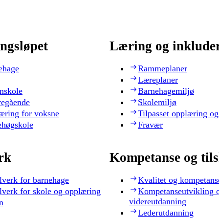
ngsløpet
Læring og inklude
ehage
Rammeplaner
Læreplaner
nskole
Barnehagemiljø
regående
Skolemiljø
æring for voksne
Tilpasset opplæring og
ehøgskole
Fravær
rk
Kompetanse og til
lverk for barnehage
Kvalitet og kompetans
lverk for skole og opplæring
Kompetanseutvikling 
videreutdanning
n
Lederutdanning