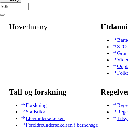
Hovedmeny
Utdanni
Barn
SFO
Grun
Vide
Oppl
Folk
Tall og forskning
Regelve
Forskning
Rege
Statistikk
Rege
Elevundersøkelsen
Tilsy
Foreldreundersøkelsen i barnehage