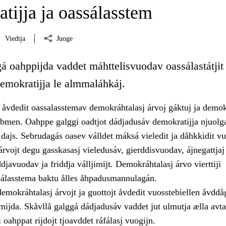
tijja ja oassálasstem
Viedtja
Juoge
á oahppijda vaddet máhttelisvuodav oassálastátjit 
demokratijja le almmaláhkáj.
åvdedit oassalasstemav demokráhtalasj árvoj gáktuj ja demokr
bmen. Oahppe galggi oadtjot dádjadusáv demokratijja njuolg
 dajs. Sebrudagás oasev válldet máksá vieledit ja dåhkkidit v
rvojt degu gasskasasj vieledusáv, gierddisvuodav, ájnegattjaj
javuodav ja friddja válljimijt. Demokráhtalasj árvo vierttiji
álasstema baktu ålles åhpadusmannulagán.
emokráhtalasj árvojt ja guottojt åvdedit vuosstebiellen åvddå
mijda. Skåvllå galggá dádjadusáv vaddet jut ulmutja ælla avta
 oahppat rijdojt tjoavddet ráfálasj vuogijn.