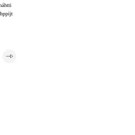
máhtti
hppijt
e