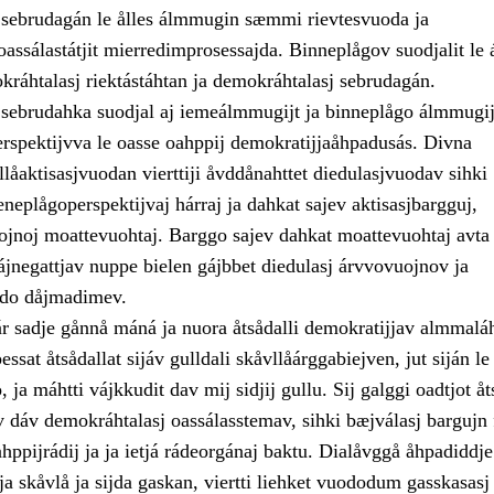
sebrudagán le ålles álmmugin sæmmi rievtesvuoda ja
assálastátjit mierredimprosessajda. Binneplågov suodjalit le 
kráhtalasj riektástáhtan ja demokráhtalasj sebrudagán.
sebrudahka suodjal aj iemeálmmugijt ja binneplågo álmmugij
pektijvva le oasse oahppij demokratijjaåhpadusás. Divna
llåaktisasjvuodan vierttiji åvddånahttet diedulasjvuodav sihki
eneplågoperspektijvaj hárraj ja dahkat sajev aktisasjbargguj,
uojnoj moattevuohtaj. Barggo sajev dahkat moattevuohtaj avta 
ájnegattjav nuppe bielen gájbbet diedulasj árvvovuojnov ja
jdo dåjmadimev.
ár sadje gånnå máná ja nuora åtsådalli demokratijjav almmalá
ssat åtsådallat sijáv gulldali skåvllåárggabiejven, jut siján l
ja máhtti vájkkudit dav mij sidjij gullu. Sij galggi oadtjot åt
v dáv demokráhtalasj oassálasstemav, sihki bæjválasj bargujn 
hppijrádij ja ja ietjá rádeorgánaj baktu. Dialåvggå åhpadiddje
a skåvlå ja sijda gaskan, viertti liehket vuododum gasskasasj