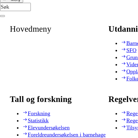
Hovedmeny
Utdanni
Barn
SFO
Grun
Vide
Oppl
Folk
Tall og forskning
Regelve
Forskning
Rege
Statistikk
Rege
Elevundersøkelsen
Tilsy
Foreldreundersøkelsen i barnehage