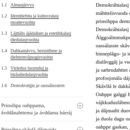
Demokráhtalasj 
1.1
Almasjárvvo
máhttelisvuoda o
1.2
Identitiehtta ja kultuvralasj
prinsihppa demo
moattevuohta
Demokráhtalasj 
1.3
Lájttális ájádallam ja estetihkalasj
Álggoálmmukpers
diedulasjvuohta
oassálasste skåv
1.4
Dahkamávvo, berustibme ja
binneplågo- ja i
diehtemvájnogisvuohta
dialåvggåj ja v
1.5
Vieledus luonnduj ja
ja sæbrudahttet 
birásdiedulasjvuohta
profosjonála dá
1.6
Demokratijja ja oassálasstem
Skåvllå le dakk
Oahppe galggi be
vájkkudusfábmo, 
Prinsihpa oahppama,
ja dåjmadit duo
åvddånahttema ja ávddama hárráj
ja duola dagu oa
oahppe gaskan, j
Prinsihpa skåvlå dåjmajda