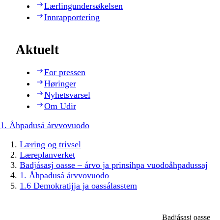
Lærlingundersøkelsen
Innrapportering
Aktuelt
For pressen
Høringer
Nyhetsvarsel
Om Udir
1. Åhpadusá árvvovuodo
Læring og trivsel
Læreplanverket
Badjásasj oasse – árvo ja prinsihpa vuodoåhpadussaj
1. Åhpadusá árvvovuodo
1.6 Demokratijja ja oassálasstem
Badjásasj oasse