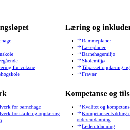
ngsløpet
Læring og inklude
ehage
Rammeplaner
Læreplaner
nskole
Barnehagemiljø
regående
Skolemiljø
æring for voksne
Tilpasset opplæring og
ehøgskole
Fravær
rk
Kompetanse og til
lverk for barnehage
Kvalitet og kompetans
lverk for skole og opplæring
Kompetanseutvikling 
videreutdanning
n
Lederutdanning