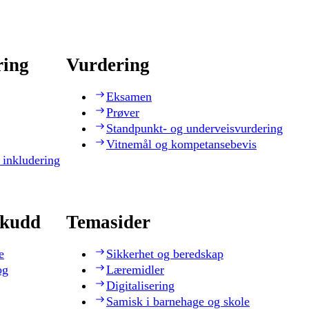
ring
Vurdering
Eksamen
Prøver
Standpunkt- og underveisvurdering
Vitnemål og kompetansebevis
 inkludering
skudd
Temasider
e
Sikkerhet og beredskap
og
Læremidler
Digitalisering
Samisk i barnehage og skole