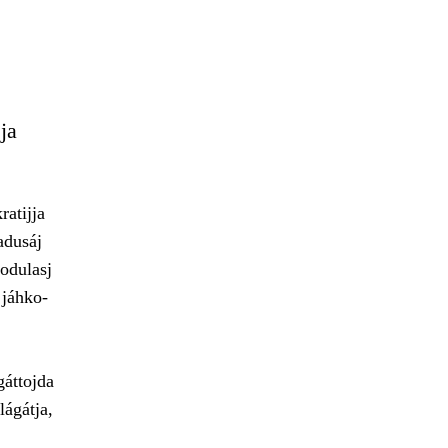
ja
atijja
adusáj
uodulasj
 jáhko-
gáttojda
lágátja,