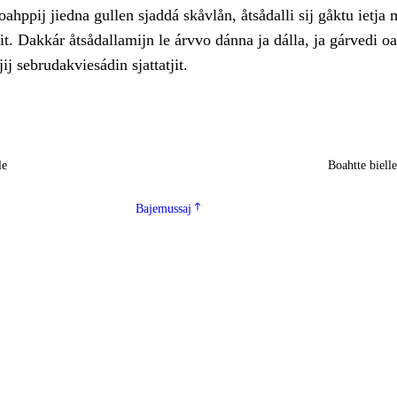
oahppij jiedna gullen sjaddá skåvlån, åtsådalli sij gåktu ietja 
ljit. Dakkár åtsådallamijn le árvvo dánna ja dálla, ja gárvedi oa
ij sebrudakviesádin sjattatjit.
le
Boahtte biell
Bajemussaj