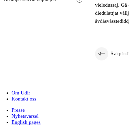
vieledussaj. Gå 
diedulattjat vál
åvdåsvásstediddj
Åvdep biel
Om Udir
Kontakt oss
Presse
Nyhetsvarsel
English pages