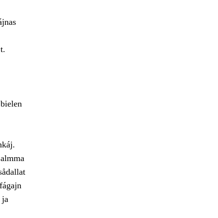
ájnas
t.
bielen
hkáj.
e almma
sådallat
fágajn
 ja