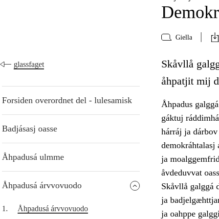
Demokra
Giella
Skåvllå galgg
glassfaget
åhpatjit mij 
Forsiden overordnet del - lulesamisk
Åhpadus galggá 
gáktuj ráddimhá
Badjásasj oasse
hárráj ja dárbov
demokráhtalasj á
Åhpadusá ulmme
ja moalggemfridd
åvdeduvvat oass
Åhpadusá árvvovuodo
Skåvllå galggá d
ja badjelgæhttja
1.
Åhpadusá árvvovuodo
ja oahppe galggi