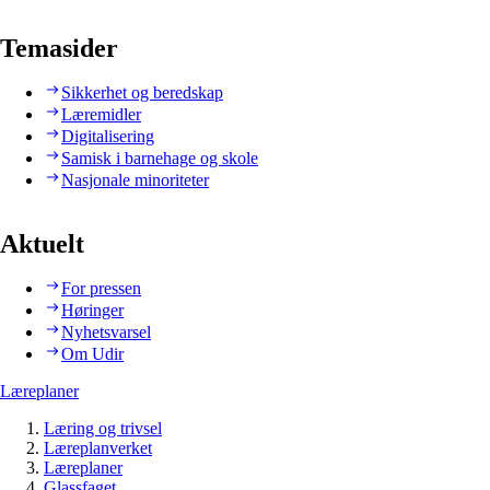
Temasider
Sikkerhet og beredskap
Læremidler
Digitalisering
Samisk i barnehage og skole
Nasjonale minoriteter
Aktuelt
For pressen
Høringer
Nyhetsvarsel
Om Udir
Læreplaner
Læring og trivsel
Læreplanverket
Læreplaner
Glassfaget