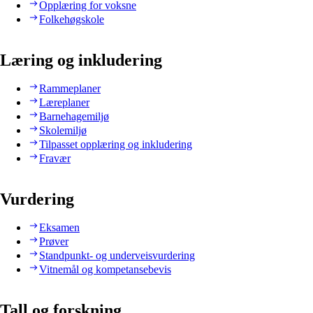
Opplæring for voksne
Folkehøgskole
Læring og inkludering
Rammeplaner
Læreplaner
Barnehagemiljø
Skolemiljø
Tilpasset opplæring og inkludering
Fravær
Vurdering
Eksamen
Prøver
Standpunkt- og underveisvurdering
Vitnemål og kompetansebevis
Tall og forskning