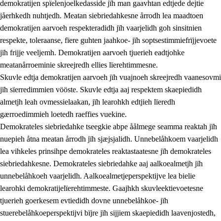
demokratijen spïelenjoelkedasside jïh man gaavhtan edtjede dejtie
jåerhkedh nuhtjedh. Meatan siebriedahkesne årrodh lea maadtoen
demokratijen aarvoeh respekteradidh jïh vaarjelidh goh sinsitnien
respekte, toleraanse, fïere guhten jaahkoe- jïh soptsestimmiefrïjjevoete
1.
Lïerehtimmien aarvoevåarome
jïh frijje veeljemh. Demokratijen aarvoeh tjuerieh eadtjohke
1.1
Almetjeaarvoe
meatanårroeminie skreejredh ellies lïerehtimmesne.
Skuvle edtja demokratijen aarvoeh jïh vuajnoeh skreejredh vaanesovmi
1.2
Identiteete jïh kulturellen gellievoete
jïh sïerredimmien vööste. Skuvle edtja aaj respektem skaepiedidh
1.3
Laejhtehks ussjedimmie jïh etihkeles vuajnoe
almetjh leah ovmessielaakan, jïh learohkh edtjieh lïeredh
gærroedimmieh loetedh raeffies vuekine.
1.4
Skaepiedimmievoeteaavoe, eadtjohkevoete jïh
Demokrateles siebriedahke tseegkie abpe åålmege seamma reaktah jïh
goerehtimmievæljoe
nuepieh åtna meatan årrodh jïh sjæjsjalidh. Unnebelåhkoem vaarjelidh
1.5
Eatnemem krööhkestidh jïh byjresegoerkesevoete
lea vihkeles prinsihpe demokrateles reaktastaatesne jïh demokrateles
siebriedahkesne. Demokrateles siebriedahke aaj aalkoealmetjh jïh
1.6
Demokratije jïh meatanårrome
unnebelåhkoeh vaarjelidh. Aalkoealmetjeperspektijve lea bielie
learohki demokratijelïerehtimmeste. Gaajhkh skuvleektievoetesne
tjuerieh goerkesem evtiedidh dovne unnebelåhkoe- jïh
stuerebelåhkoeperspektijvi bïjre jïh sijjiem skaepiedidh laavenjostedh,