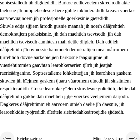
soptsestalledh jïh digkiedidh. Barkoe gellievoetem skreejredh akte
bielesne jïh nubpiebealesne fïere guhte inkluderadidh kreava voerkes
aarvoevuajnoem jïh profesjonelle goerkesinie gïetedidh.
Skuvle edtja sijjiem årrodh gusnie maanah jïh noerh dååjrehtieh
demokratijem praksisisnie, jïh dah maehtieh tsevtsedh, jïh dah
maehtieh tsevtsedh aamhtesh mah dejtie dijpieh. Dah edtjieh
dååjrehtidh jïh ovmessie hammoeh demokratijen meatanårromem
tjïrrehtidh dovne aarkebiejjien barkosne faagigujmie jïh
vuesiehtimmien gaavhtan learohkeraerien tjïrrh jïh jeatjah
raerieåårganine. Soptsestalleme lohkehtæjjan jïh learohken gaskem,
skuvlen jïh hïejmen gaskem tjuara våaromem utnedh jïh sinsitniem
respekteradidh. Gosse learohke gïelem skuvlesne goltelidh, dellie dah
dååjrehtidh guktie dah maehtieh jïjtje voerkes veeljemem darjodh.
Dagkeres dååjrehtimmieh aarvoem utnieh daelie jïh daesnie, jïh
learoehkidie ryöjredidh dïedtele siebriedahkeårroejidie sjïdtedh.
Evtebe sæjroe
Minngebe sæjroe