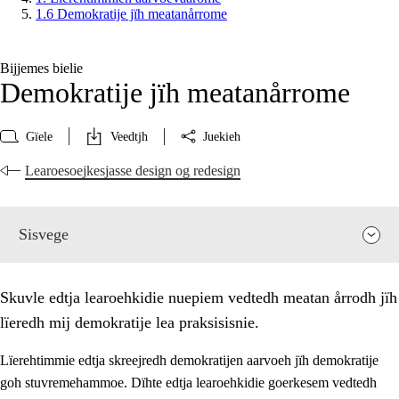
1.6 Demokratije jïh meatanårrome
Bijjemes bielie
Demokratije jïh meatanårrome
Gïele
Veedtjh
Juekieh
Learoesoejkesjasse design og redesign
Sisvege
Skuvle edtja learoehkidie nuepiem vedtedh meatan årrodh jïh
lïeredh mij demokratije lea praksisisnie.
Lïerehtimmie edtja skreejredh demokratijen aarvoeh jïh demokratije
goh stuvremehammoe. Dïhte edtja learoehkidie goerkesem vedtedh