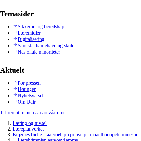
Temasider
Sikkerhet og beredskap
Læremidler
Digitalisering
Samisk i barnehage og skole
Nasjonale minoriteter
Aktuelt
For pressen
Høringer
Nyhetsvarsel
Om Udir
1. Lïerehtimmien aarvoevåarome
Læring og trivsel
Læreplanverket
Bijjemes bielie – aarvoeh jïh prinsihph maadthööhpehtimmesne
1. Lïerehtimmien aarvoevåarome