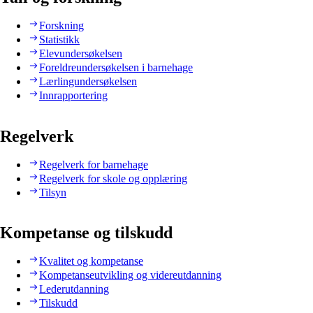
Forskning
Statistikk
Elevundersøkelsen
Foreldreundersøkelsen i barnehage
Lærlingundersøkelsen
Innrapportering
Regelverk
Regelverk for barnehage
Regelverk for skole og opplæring
Tilsyn
Kompetanse og tilskudd
Kvalitet og kompetanse
Kompetanseutvikling og videreutdanning
Lederutdanning
Tilskudd