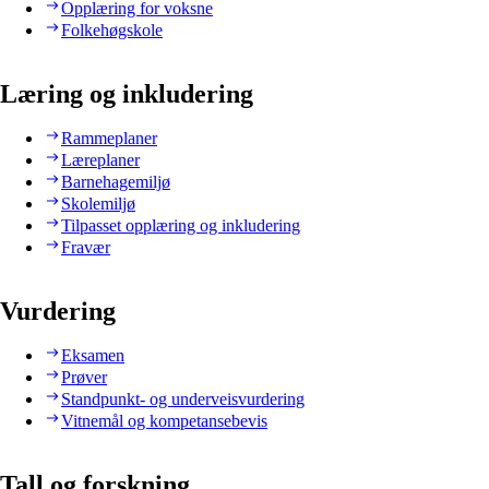
Opplæring for voksne
Folkehøgskole
Læring og inkludering
Rammeplaner
Læreplaner
Barnehagemiljø
Skolemiljø
Tilpasset opplæring og inkludering
Fravær
Vurdering
Eksamen
Prøver
Standpunkt- og underveisvurdering
Vitnemål og kompetansebevis
Tall og forskning