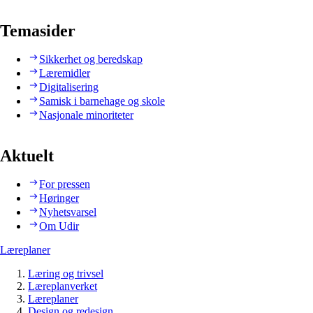
Temasider
Sikkerhet og beredskap
Læremidler
Digitalisering
Samisk i barnehage og skole
Nasjonale minoriteter
Aktuelt
For pressen
Høringer
Nyhetsvarsel
Om Udir
Læreplaner
Læring og trivsel
Læreplanverket
Læreplaner
Design og redesign