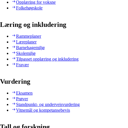
Opplæring for voksne
Folkehøgskole
Læring og inkludering
Rammeplaner
Læreplaner
Barnehagemiljø
Skolemiljø
Tilpasset opplæring og inkludering
Fravær
Vurdering
Eksamen
Prøver
Standpunkt- og underveisvurdering
Vitnemål og kompetansebevis
Tall og forskning