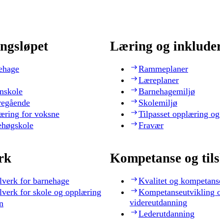
ngsløpet
Læring og inklude
ehage
Rammeplaner
Læreplaner
nskole
Barnehagemiljø
regående
Skolemiljø
æring for voksne
Tilpasset opplæring og
ehøgskole
Fravær
rk
Kompetanse og til
lverk for barnehage
Kvalitet og kompetans
lverk for skole og opplæring
Kompetanseutvikling 
videreutdanning
n
Lederutdanning