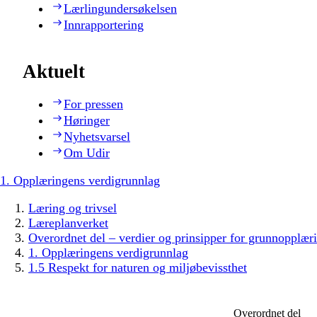
Lærlingundersøkelsen
Innrapportering
Aktuelt
For pressen
Høringer
Nyhetsvarsel
Om Udir
1. Opplæringens verdigrunnlag
Læring og trivsel
Læreplanverket
Overordnet del – verdier og prinsipper for grunnopplær
1. Opplæringens verdigrunnlag
1.5 Respekt for naturen og miljøbevissthet
Overordnet del