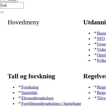
Hovedmeny
Utdanni
Barn
SFO
Grun
Vide
Oppl
Folk
Tall og forskning
Regelve
Forskning
Rege
Statistikk
Rege
Elevundersøkelsen
Tilsy
Foreldreundersøkelsen i barnehage