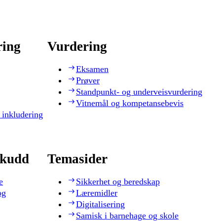
ring
Vurdering
Eksamen
Prøver
Standpunkt- og underveisvurdering
Vitnemål og kompetansebevis
 inkludering
skudd
Temasider
e
Sikkerhet og beredskap
og
Læremidler
Digitalisering
Samisk i barnehage og skole