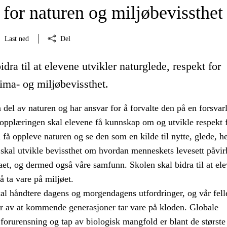
for naturen og miljøbevissthet
Last ned
Del
idra til at elevene utvikler naturglede, respekt for
ima- og miljøbevissthet.
del av naturen og har ansvar for å forvalte den på en forsvar
pplæringen skal elevene få kunnskap om og utvikle respekt 
 få oppleve naturen og se den som en kilde til nytte, glede, h
 skal utvikle bevissthet om hvordan menneskets levesett påvir
et, og dermed også våre samfunn. Skolen skal bidra til at el
 å ta vare på miljøet.
al håndtere dagens og morgendagens utfordringer, og vår fell
r av at kommende generasjoner tar vare på kloden. Globale
forurensning og tap av biologisk mangfold er blant de største