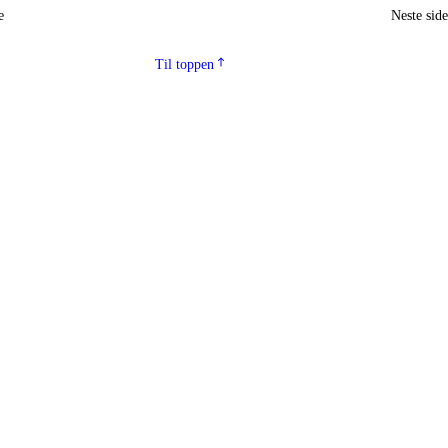
e
Neste sid
Til toppen