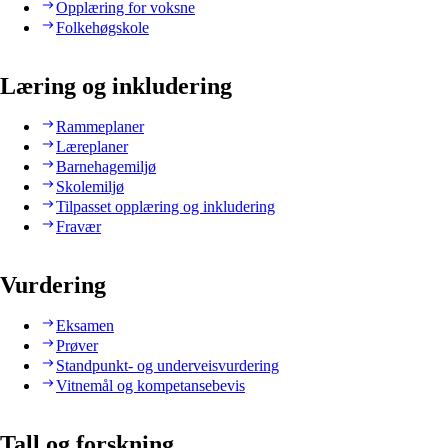
Opplæring for voksne
Folkehøgskole
Læring og inkludering
Rammeplaner
Læreplaner
Barnehagemiljø
Skolemiljø
Tilpasset opplæring og inkludering
Fravær
Vurdering
Eksamen
Prøver
Standpunkt- og underveisvurdering
Vitnemål og kompetansebevis
Tall og forskning