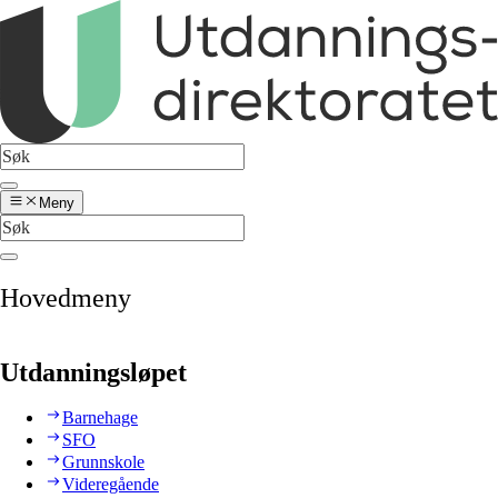
Meny
Hovedmeny
Utdanningsløpet
Barnehage
SFO
Grunnskole
Videregående