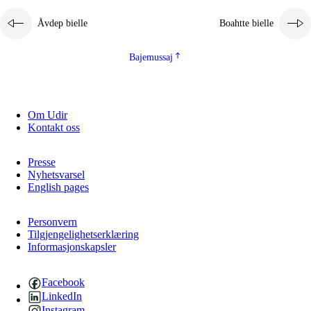
Åvdep bielle
Boahtte bielle
Bajemussaj
Om Udir
Kontakt oss
Presse
Nyhetsvarsel
English pages
Personvern
Tilgjengelighetserklæring
Informasjonskapsler
Facebook
LinkedIn
Instagram