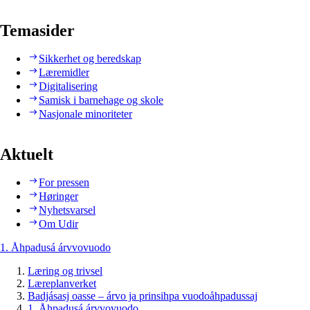
Temasider
Sikkerhet og beredskap
Læremidler
Digitalisering
Samisk i barnehage og skole
Nasjonale minoriteter
Aktuelt
For pressen
Høringer
Nyhetsvarsel
Om Udir
1. Åhpadusá árvvovuodo
Læring og trivsel
Læreplanverket
Badjásasj oasse – árvo ja prinsihpa vuodoåhpadussaj
1. Åhpadusá árvvovuodo