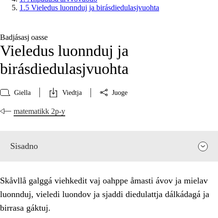
1.5 Vieledus luonnduj ja birásdiedulasjvuohta
Badjásasj oasse
Vieledus luonnduj ja
birásdiedulasjvuohta
Giella
Viedtja
Juoge
matematikk 2p-y
Sisadno
Skåvllå galggá viehkedit vaj oahppe åmasti ávov ja mielav
luonnduj, vieledi luondov ja sjaddi diedulattja dálkádagá ja
birrasa gáktuj.