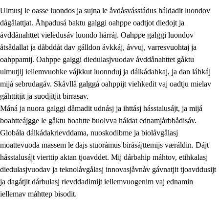
Ulmusj le oasse luondos ja sujna le åvdåsvásstádus háldadit luondov
dågålattjat. Åhpadusá baktu galggi oahppe oadtjot diedojt ja
åvddånahttet vieledusáv luondo hárráj. Oahppe galggi luondov
åtsådallat ja dåbddåt dav gálldon ávkkáj, ávvuj, varresvuohtaj ja
oahppamij. Oahppe galggi diedulasjvuodav åvddånahttet gåktu
1.
Åhpadusá árvvovuodo
ulmutjij iellemvuohke vájkkut luonnduj ja dálkádahkaj, ja dan láhkáj
1.1
Almasjárvvo
mijá sebrudagáv. Skåvllå galggá oahppijt viehkedit vaj oadtju mielav
gáhttitjit ja suodjitjit birrasav.
1.2
Identitiehtta ja kultuvralasj moattevuohta
Máná ja nuora galggi dåmadit udnásj ja ihttásj hásstalusájt, ja mijá
1.3
Lájttális ájádallam ja estetihkalasj diedulasjvuohta
boahtteájgge le gåktu boahtte buolvva háldat ednamjårbbådisáv.
Globála dálkádakrievddama, nuoskodibme ja biolåvgålasj
1.4
Dahkamávvo, berustibme ja diehtemvájnogisvuohta
moattevuoda massem le dajs stuorámus birásájttemijs væráldin. Dájt
1.5
Vieledus luonnduj ja birásdiedulasjvuohta
hásstalusájt vierttip aktan tjoavddet. Mij dárbahip máhtov, etihkalasj
diedulasjvuodav ja teknolåvgålasj innovasjåvnåv gávnatjit tjoavddusijt
1.6
Demokratijja ja oassálasstem
ja dagátjit dárbulasj rievddadimijt iellemvuogenim vaj ednamin
iellemav máhttep bisodit.