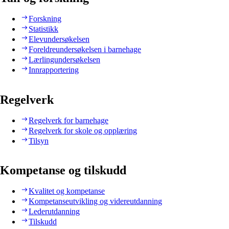
Forskning
Statistikk
Elevundersøkelsen
Foreldreundersøkelsen i barnehage
Lærlingundersøkelsen
Innrapportering
Regelverk
Regelverk for barnehage
Regelverk for skole og opplæring
Tilsyn
Kompetanse og tilskudd
Kvalitet og kompetanse
Kompetanseutvikling og videreutdanning
Lederutdanning
Tilskudd