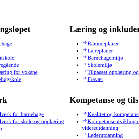
ngsløpet
Læring og inklude
ehage
Rammeplaner
Læreplaner
nskole
Barnehagemiljø
regående
Skolemiljø
æring for voksne
Tilpasset opplæring og
ehøgskole
Fravær
rk
Kompetanse og til
lverk for barnehage
Kvalitet og kompetans
lverk for skole og opplæring
Kompetanseutvikling 
videreutdanning
n
Lederutdanning