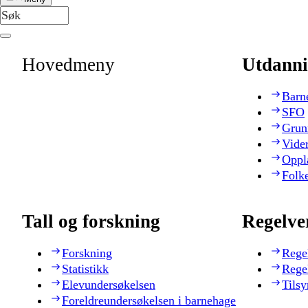
Hovedmeny
Utdanni
Barn
SFO
Grun
Vide
Oppl
Folk
Tall og forskning
Regelve
Forskning
Rege
Statistikk
Rege
Elevundersøkelsen
Tilsy
Foreldreundersøkelsen i barnehage