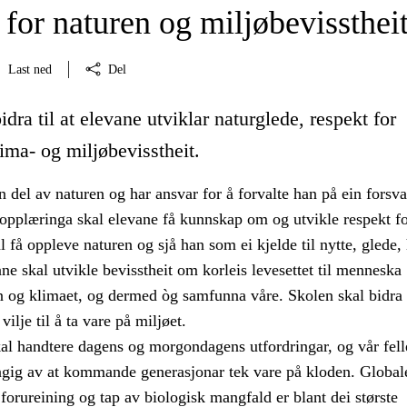
for naturen og miljøbevissthei
Last ned
Del
idra til at elevane utviklar naturglede, respekt for
ima- og miljøbevisstheit.
 del av naturen og har ansvar for å forvalte han på ein forsva
pplæringa skal elevane få kunnskap om og utvikle respekt fo
l få oppleve naturen og sjå han som ei kjelde til nytte, glede,
ne skal utvikle bevisstheit om korleis levesettet til menneska
 og klimaet, og dermed òg samfunna våre. Skolen skal bidra t
vilje til å ta vare på miljøet.
al handtere dagens og morgondagens utfordringar, og vår fell
ngig av at kommande generasjonar tek vare på kloden. Global
forureining og tap av biologisk mangfald er blant dei største