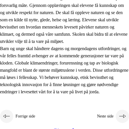
forsvarlig måte. Gjennom opplæringen skal elevene få kunnskap om
og utvikle respekt for naturen. De skal få oppleve naturen og se den
som en kilde til nytte, glede, helse og læring. Elevene skal utvikle
bevissthet om hvordan menneskets levesett påvirker naturen og
klimaet, og dermed også våre samfunn. Skolen skal bidra til at elevene
1.
Opplæringens verdigrunnlag
utvikler vilje til å ta vare på miljøet.
1.1
Menneskeverdet
Barn og unge skal håndtere dagens og morgendagens utfordringer, og
vår felles framtid avhenger av at kommende generasjoner tar vare på
1.2
Identitet og kulturelt mangfold
kloden. Globale klimaendringer, forurensning og tap av biologisk
1.3
Kritisk tenkning og etisk bevissthet
mangfold er blant de største miljøtruslene i verden. Disse utfordringene
må løses i fellesskap. Vi behøver kunnskap, etisk bevissthet og
1.4
Skaperglede, engasjement og utforskertrang
teknologisk innovasjon for å finne løsninger og gjøre nødvendige
1.5
Respekt for naturen og miljøbevissthet
endringer i levesettet vårt for å ta vare på livet på jorda.
1.6
Demokrati og medvirkning
Forrige side
Neste side