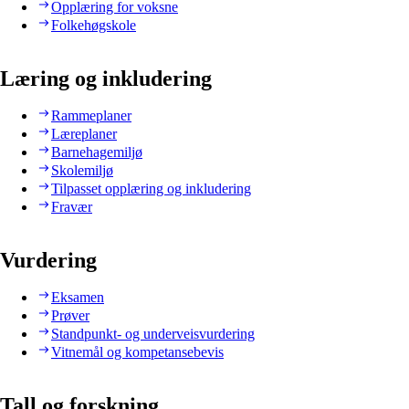
Opplæring for voksne
Folkehøgskole
Læring og inkludering
Rammeplaner
Læreplaner
Barnehagemiljø
Skolemiljø
Tilpasset opplæring og inkludering
Fravær
Vurdering
Eksamen
Prøver
Standpunkt- og underveisvurdering
Vitnemål og kompetansebevis
Tall og forskning