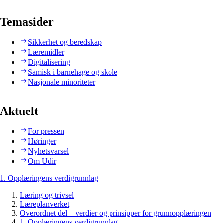
Temasider
Sikkerhet og beredskap
Læremidler
Digitalisering
Samisk i barnehage og skole
Nasjonale minoriteter
Aktuelt
For pressen
Høringer
Nyhetsvarsel
Om Udir
1. Opplæringens verdigrunnlag
Læring og trivsel
Læreplanverket
Overordnet del – verdier og prinsipper for grunnopplæringen
1. Opplæringens verdigrunnlag