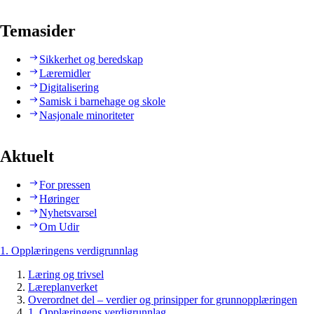
Temasider
Sikkerhet og beredskap
Læremidler
Digitalisering
Samisk i barnehage og skole
Nasjonale minoriteter
Aktuelt
For pressen
Høringer
Nyhetsvarsel
Om Udir
1. Opplæringens verdigrunnlag
Læring og trivsel
Læreplanverket
Overordnet del – verdier og prinsipper for grunnopplæringen
1. Opplæringens verdigrunnlag