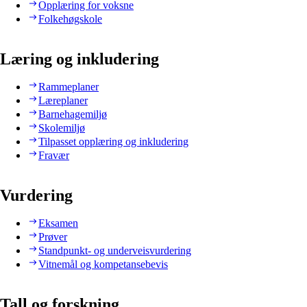
Opplæring for voksne
Folkehøgskole
Læring og inkludering
Rammeplaner
Læreplaner
Barnehagemiljø
Skolemiljø
Tilpasset opplæring og inkludering
Fravær
Vurdering
Eksamen
Prøver
Standpunkt- og underveisvurdering
Vitnemål og kompetansebevis
Tall og forskning