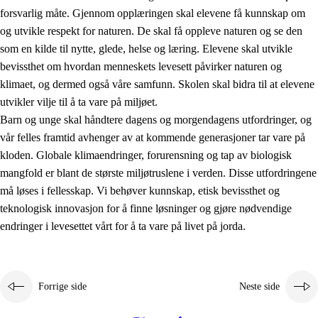
forsvarlig måte. Gjennom opplæringen skal elevene få kunnskap om
og utvikle respekt for naturen. De skal få oppleve naturen og se den
som en kilde til nytte, glede, helse og læring. Elevene skal utvikle
bevissthet om hvordan menneskets levesett påvirker naturen og
klimaet, og dermed også våre samfunn. Skolen skal bidra til at elevene
1.
Opplæringens verdigrunnlag
utvikler vilje til å ta vare på miljøet.
1.1
Menneskeverdet
Barn og unge skal håndtere dagens og morgendagens utfordringer, og
vår felles framtid avhenger av at kommende generasjoner tar vare på
1.2
Identitet og kulturelt mangfold
kloden. Globale klimaendringer, forurensning og tap av biologisk
1.3
Kritisk tenkning og etisk bevissthet
mangfold er blant de største miljøtruslene i verden. Disse utfordringene
må løses i fellesskap. Vi behøver kunnskap, etisk bevissthet og
1.4
Skaperglede, engasjement og utforskertrang
teknologisk innovasjon for å finne løsninger og gjøre nødvendige
1.5
Respekt for naturen og miljøbevissthet
endringer i levesettet vårt for å ta vare på livet på jorda.
1.6
Demokrati og medvirkning
Forrige side
Neste side